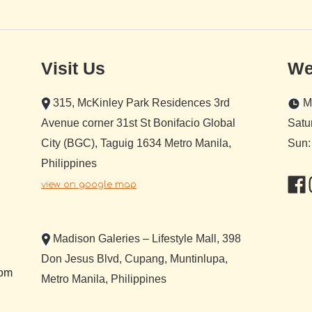
Visit Us
We
315, McKinley Park Residences 3rd
Mo
Avenue corner 31st St Bonifacio Global
Satu
City (BGC), Taguig 1634 Metro Manila,
Sun:
Philippines
view on google map
Madison Galeries – Lifestyle Mall, 398
Don Jesus Blvd, Cupang, Muntinlupa,
com
Metro Manila, Philippines