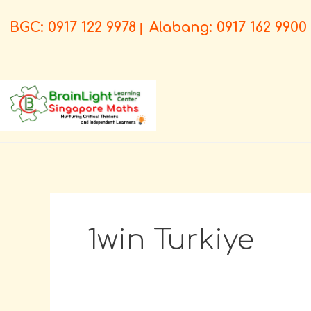
BGC: 0917 122 9978
Alabang: 0917 162 9900
|
1win Turkiye