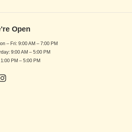
're Open
n – Fri: 9:00 AM – 7:00 PM
rday: 9:00 AM – 5:00 PM
 1:00 PM – 5:00 PM