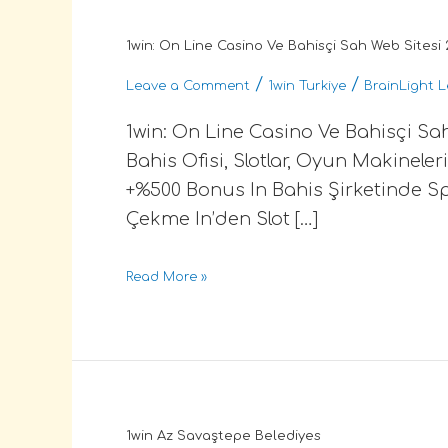
1win:
1win: On Line Casino Ve Bahisçi Sah Web Sitesi 2
On
/
/
Leave a Comment
1win Turkiye
BrainLight 
Line
Casino
1win: On Line Casino Ve Bahisçi Sah 
Ve
Bahis Ofisi, Slotlar, Oyun Makinele
Bahisçi
+%500 Bonus In Bahis Şirketinde Sp
Sah
Çekme In’den Slot […]
Web
Sitesi
Read More »
2024,
Online
Spor
Bahisleri,
1win
1win
1win Az Savaştepe Belediyes
Giriş