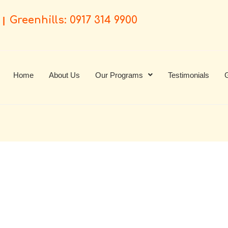
Greenhills: 0917 314 9900
|
Home
About Us
Our Programs
Testimonials
G