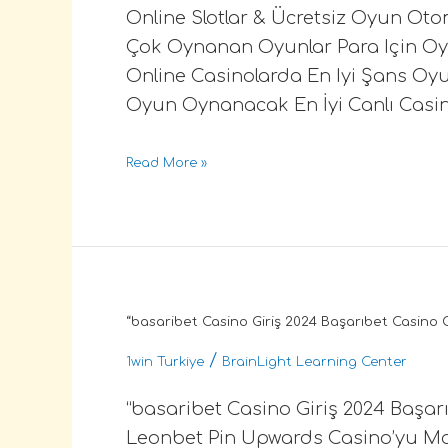
Ücretsiz
Online Slotlar & Ücretsiz Oyun Otom
Oyun
Çok Oynanan Oyunlar Para Için Oyn
Otomatlar
Online Casinolarda En Iyi Şans Oyu
Oyun Oynanacak En İyi Canlı Casi
Read More »
“basaribet
“basaribet Casino Giriş 2024 Başarıbet Casino O
Casino
/
1win Turkiye
BrainLight Learning Center
Giriş
2024
“basaribet Casino Giriş 2024 Başarı
Başarıbet
Leonbet Pin Upwards Casino’yu Mob