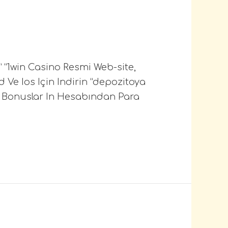
” “1win Casino Resmi Web-site,
 Ve Ios Için Indirin “depozitoya
Ve Bonuslar In Hesabından Para