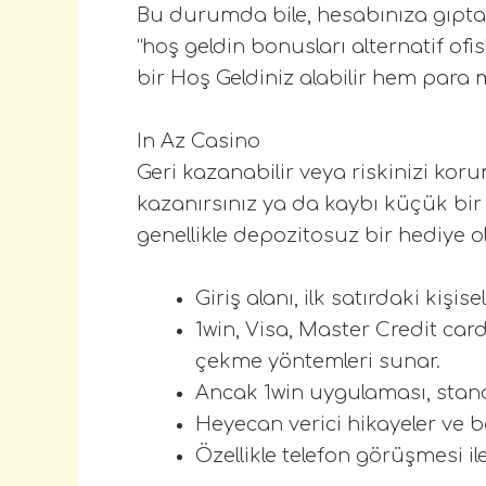
Bu durumda bile, hesabınıza gıpta 
“hoş geldin bonusları alternatif of
bir Hoş Geldiniz alabilir hem para 
In Az Casino
Geri kazanabilir veya riskinizi kor
kazanırsınız ya da kaybı küçük bi
genellikle depozitosuz bir hediye ol
Giriş alanı, ilk satırdaki kişi
1win, Visa, Master Credit car
çekme yöntemleri sunar.
Ancak 1win uygulaması, standa
Heyecan verici hikayeler ve b
Özellikle telefon görüşmesi ile