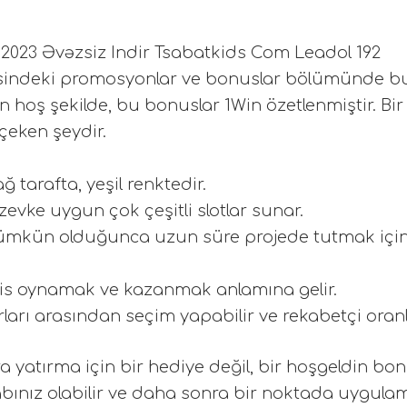
 2023 Əvəzsiz Indir Tsabatkids Com Leadol 192
esindeki promosyonlar ve bonuslar bölümünde bu
e en hoş şekilde, bu bonuslar 1Win özetlenmiştir.
 çeken şeydir.
ğ tarafta, yeşil renktedir.
evke uygun çok çeşitli slotlar sunar.
ümkün olduğunca uzun süre projede tutmak için k
his oynamak ve kazanmak anlamına gelir.
rları arasından seçim yapabilir ve rekabetçi oranlar
ara yatırma için bir hediye değil, bir hoşgeldin b
nız olabilir ve daha sonra bir noktada uygulamay