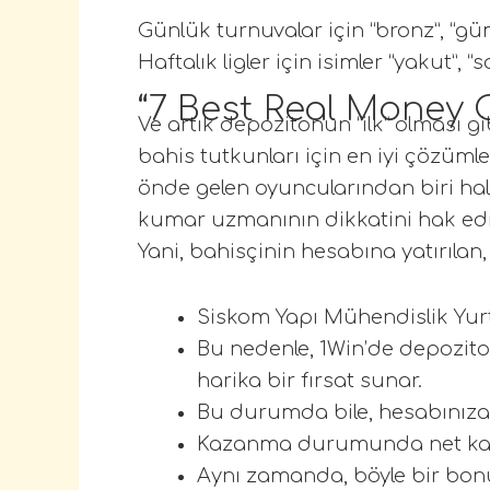
Günlük turnuvalar için “bronz”, “gümüş”
Haftalık ligler için isimler “yakut”, “
“7 Best Real Money 
Ve artık depozitonun “ilk” olması gi
bahis tutkunları için en iyi çözümle
önde gelen oyuncularından biri halin
kumar uzmanının dikkatini hak ediy
Yani, bahisçinin hesabına yatırıla
Siskom Yapı Mühendislik Yurt 
Bu nedenle, 1Win’de depozit
harika bir fırsat sunar.
Bu durumda bile, hesabınıza 
Kazanma durumunda net kar 6
Aynı zamanda, böyle bir bon