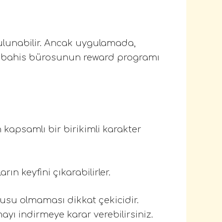
lunabilir. Ancak uygulamada,
 Bir bahis bürosunun reward programı
apsamlı bir birikimli karakter
ın keyfini çıkarabilirler.
onusu olmaması dikkat çekicidir.
ı indirmeye karar verebilirsiniz.