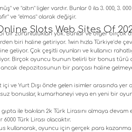
 ve “altın” ligler vardır. Bunlar 0 ila 3. 000, 3. 000 
safir” ve “elmas” olarak değişir.
Online Slots Web Sites Of 20
bi bir zorunlulukları yok. Bunlar ve diğer birçok 
rden biri haline getiriyor. 1win hızla Türkiye’de 
e geliyor. Çok çeşitli oyunları ve kullanıcı rahatl
or. Birçok oyuncu bunun belirli bir bonus türü d
n, ancak depozitosunun bir parçası haline gelme
içi ve Yurt Dışı önde gelen isimler arasında yer 
osuz bonuslar, kumarhaneyi veya en yeni bir oy
gıpta ile bakılan 2k Türk Lirasını almaya devam e
000 Türk Lirası olacaktır.
us kullanarak, oyuncu için gerçek para kazanma