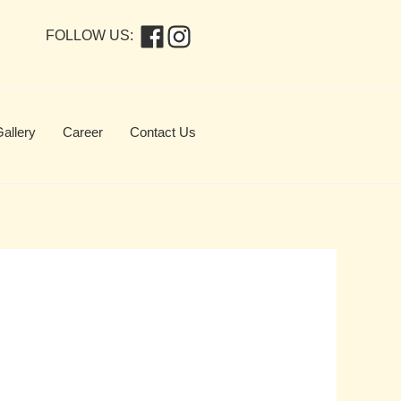
FOLLOW US:
allery
Career
Contact Us