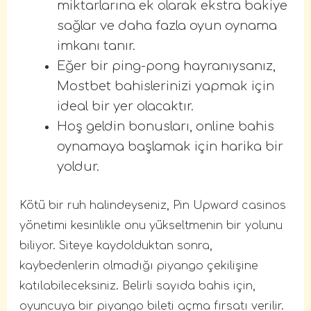
miktarlarına ek olarak ekstra bakiye
sağlar ve daha fazla oyun oynama
imkanı tanır.
Eğer bir ping-pong hayranıysanız,
Mostbet bahislerinizi yapmak için
ideal bir yer olacaktır.
Hoş geldin bonusları, online bahis
oynamaya başlamak için harika bir
yoldur.
Kötü bir ruh halindeyseniz, Pin Upward casinos
yönetimi kesinlikle onu yükseltmenin bir yolunu
biliyor. Siteye kaydolduktan sonra,
kaybedenlerin olmadığı piyango çekilişine
katılabileceksiniz. Belirli sayıda bahis için,
oyuncuya bir piyango bileti açma fırsatı verilir.