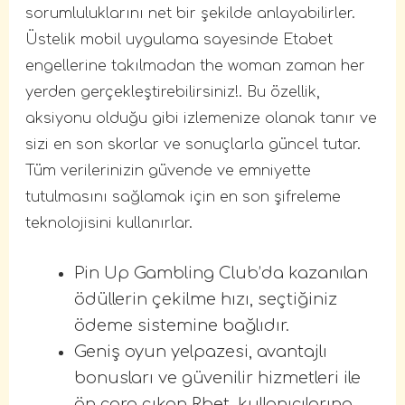
sorumluluklarını net bir şekilde anlayabilirler.
Üstelik mobil uygulama sayesinde Etabet
engellerine takılmadan the woman zaman her
yerden gerçekleştirebilirsiniz!. Bu özellik,
aksiyonu olduğu gibi izlemenize olanak tanır ve
sizi en son skorlar ve sonuçlarla güncel tutar.
Tüm verilerinizin güvende ve emniyette
tutulmasını sağlamak için en son şifreleme
teknolojisini kullanırlar.
Pin Up Gambling Club’da kazanılan
ödüllerin çekilme hızı, seçtiğiniz
ödeme sistemine bağlıdır.
Geniş oyun yelpazesi, avantajlı
bonusları ve güvenilir hizmetleri ile
ön cara çıkan Rbet, kullanıcılarına