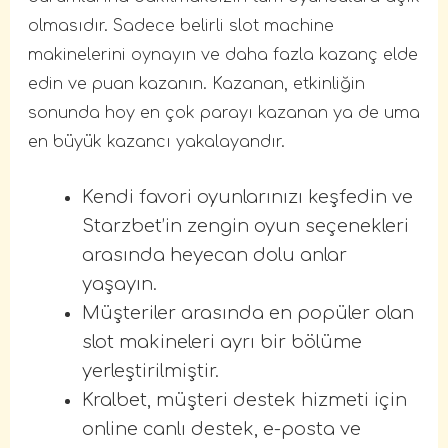
olmasıdır. Sadece belirli slot machine
makinelerini oynayın ve daha fazla kazanç elde
edin ve puan kazanın. Kazanan, etkinliğin
sonunda hoy en çok parayı kazanan ya de uma
en büyük kazancı yakalayandır.
Kendi favori oyunlarınızı keşfedin ve
Starzbet’in zengin oyun seçenekleri
arasında heyecan dolu anlar
yaşayın.
Müşteriler arasında en popüler olan
slot makineleri ayrı bir bölüme
yerleştirilmiştir.
Kralbet, müşteri destek hizmeti için
online canlı destek, e-posta ve