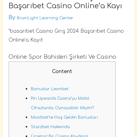
Başarıbet Casino Online’a Kayı
By
BrainLight Learning Center
“basaribet Casino Giriş 2024 Başarıbet Casino
Online’a Kayıt
Online Spor Bahisleri Şirketi Ve Casino
Content
Bonuslar Leonbet
Pin Upwards Casino’yu Mobil
Cihazlarda Oynayabilir Miyim?
Mostbet’te Hoş Geldin Bonusları
Starzbet Hakkında
Ücretsiz Bir Casino Kaydınızı