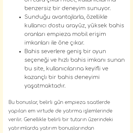
benzersiz bir deneyim sunuyor.
Sunduğu avantajlarla, özellikle
kullanıcı dostu arayüz, yüksek bahis
oranları empieza mobil erişim
imkanları ile öne çıkar.
Bahis severlere geniş bir oyun
seçeneği ve hızlı bahis imkanı sunan
bu site, kullanıcılarına keyifli ve
kazançlı bir bahis deneyimi
yaşatmaktadır.
Bu bonuslar, belirli gün empieza saatlerde
yapılan em virtude de yatırma işlemlerinde
verilir. Genellikle belirli bir tutarın üzerindeki
yatırımlarda yatırım bonuslarından