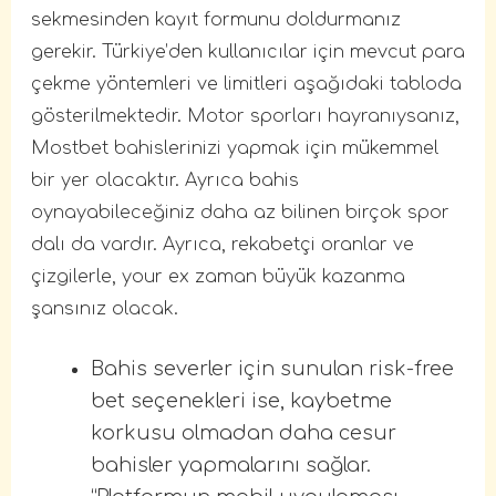
sekmesinden kayıt formunu doldurmanız
gerekir. Türkiye’den kullanıcılar için mevcut para
çekme yöntemleri ve limitleri aşağıdaki tabloda
gösterilmektedir. Motor sporları hayranıysanız,
Mostbet bahislerinizi yapmak için mükemmel
bir yer olacaktır. Ayrıca bahis
oynayabileceğiniz daha az bilinen birçok spor
dalı da vardır. Ayrıca, rekabetçi oranlar ve
çizgilerle, your ex zaman büyük kazanma
şansınız olacak.
Bahis severler için sunulan risk-free
bet seçenekleri ise, kaybetme
korkusu olmadan daha cesur
bahisler yapmalarını sağlar.