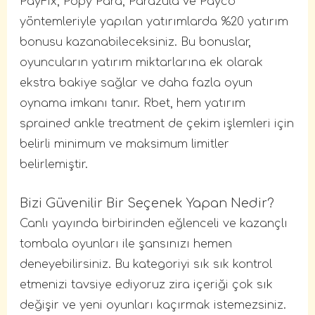
PayFix, Popy Para, Parazula ve Payco
yöntemleriyle yapılan yatırımlarda %20 yatırım
bonusu kazanabileceksiniz. Bu bonuslar,
oyuncuların yatırım miktarlarına ek olarak
ekstra bakiye sağlar ve daha fazla oyun
oynama imkanı tanır. Rbet, hem yatırım
sprained ankle treatment de çekim işlemleri için
belirli minimum ve maksimum limitler
belirlemiştir.
Bizi Güvenilir Bir Seçenek Yapan Nedir?
Canlı yayında birbirinden eğlenceli ve kazançlı
tombala oyunları ile şansınızı hemen
deneyebilirsiniz. Bu kategoriyi sık sık kontrol
etmenizi tavsiye ediyoruz zira içeriği çok sık
değişir ve yeni oyunları kaçırmak istemezsiniz.