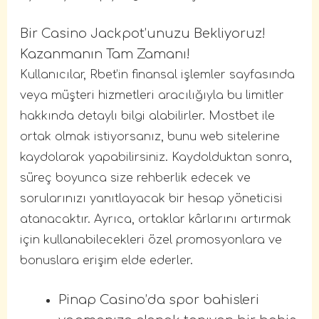
Bir Casino Jackpot’unuzu Bekliyoruz!
Kazanmanın Tam Zamanı!
Kullanıcılar, Rbet’in finansal işlemler sayfasında
veya müşteri hizmetleri aracılığıyla bu limitler
hakkında detaylı bilgi alabilirler. Mostbet ile
ortak olmak istiyorsanız, bunu web sitelerine
kaydolarak yapabilirsiniz. Kaydolduktan sonra,
süreç boyunca size rehberlik edecek ve
sorularınızı yanıtlayacak bir hesap yöneticisi
atanacaktır. Ayrıca, ortaklar kârlarını artırmak
için kullanabilecekleri özel promosyonlara ve
bonuslara erişim elde ederler.
Pinap Casino’da spor bahisleri