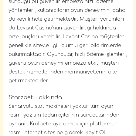
sunduğu bu güvenilir empieza hızlı ödeme
yöntemleri, kullanıcıların oyun deneyimini daha
da keyifli hale getirmektedir. Müşteri yorumları
da Levant Casino’nun güvenilirliği hakkında
bize ipuçları verebilir. Levant Casino müşterileri
genellikle siteyle ilgili olumlu geri bildirimlerde
bulunmaktadır. Oyuncular, hızlı ödeme işlemleri,
güvenli oyun deneyimi empieza etkili müşteri
destek hizmetlerinden memnuniyetlerini dile
getirmektedirler.
Starzbet Hakkında
Senaryolu slot makineleri yoktur, tüm oyun
resmi yazılım tedarikçilerinin sunucularından
oynanır. Kralbet’e üye olmak için platformun
resmi internet sitesine giderek ‘Kayıt Ol’