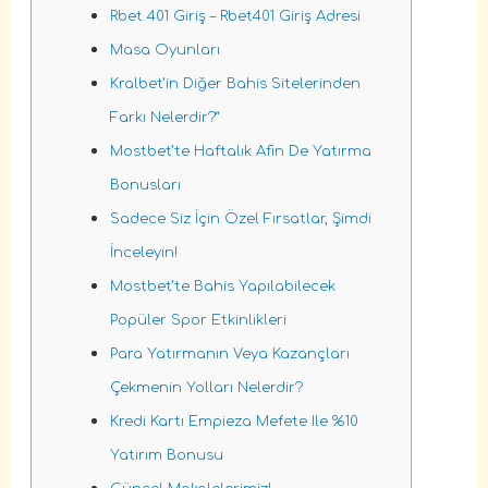
Rbet 401 Giriş – Rbet401 Giriş Adresi
Masa Oyunları
Kralbet’in Diğer Bahis Sitelerinden
Farkı Nelerdir?”
Mostbet’te Haftalık Afin De Yatırma
Bonusları
Sadece Siz İçin Özel Fırsatlar, Şimdi
İnceleyin!
Mostbet’te Bahis Yapılabilecek
Popüler Spor Etkinlikleri
Para Yatırmanın Veya Kazançları
Çekmenin Yolları Nelerdir?
Kredi Kartı Empieza Mefete Ile %10
Yatırım Bonusu