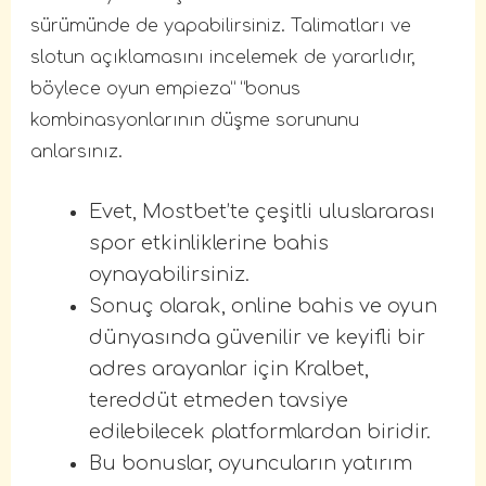
sürümünde de yapabilirsiniz. Talimatları ve
slotun açıklamasını incelemek de yararlıdır,
böylece oyun empieza” “bonus
kombinasyonlarının düşme sorununu
anlarsınız.
Evet, Mostbet’te çeşitli uluslararası
spor etkinliklerine bahis
oynayabilirsiniz.
Sonuç olarak, online bahis ve oyun
dünyasında güvenilir ve keyifli bir
adres arayanlar için Kralbet,
tereddüt etmeden tavsiye
edilebilecek platformlardan biridir.
Bu bonuslar, oyuncuların yatırım