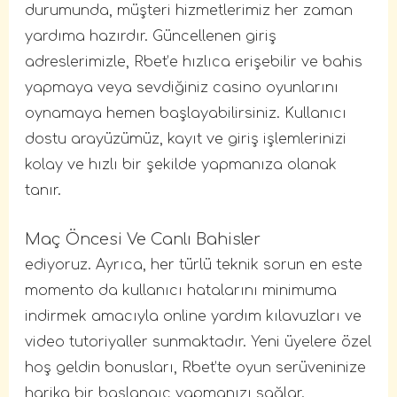
durumunda, müşteri hizmetlerimiz her zaman
yardıma hazırdır. Güncellenen giriş
adreslerimizle, Rbet’e hızlıca erişebilir ve bahis
yapmaya veya sevdiğiniz casino oyunlarını
oynamaya hemen başlayabilirsiniz. Kullanıcı
dostu arayüzümüz, kayıt ve giriş işlemlerinizi
kolay ve hızlı bir şekilde yapmanıza olanak
tanır.
Maç Öncesi Ve Canlı Bahisler
ediyoruz. Ayrıca, her türlü teknik sorun en este
momento da kullanıcı hatalarını minimuma
indirmek amacıyla online yardım kılavuzları ve
video tutoriyaller sunmaktadır. Yeni üyelere özel
hoş geldin bonusları, Rbet’te oyun serüveninize
harika bir başlangıç yapmanızı sağlar.