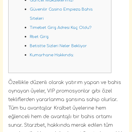
Güncel Makalelerimiz!
Güvenilir Casino Empieza Bahis
Siteleri
Timebet Giriş Adresi Kaç Oldu?
Rbet Giriş
Betistte Sizleri Neler Bekliyor
Kumarhane Hakkında:
Özellikle düzenli olarak yatırım yapan ve bahis
oynayan üyeler, VIP promosyonlar gibi özel
tekliflerden yararlanma şansına sahip olurlar.
Tüm bu avantajlar Kralbet üyelerine hem
eğlenceli hem de avantajlı bir bahis ortamı
sunar. Starzbet, hakkında merak edilen tüm