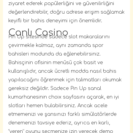
ziyaret ederek popülerliğini ve güvenilirliğini
değerlendirebilir, doğru adrese erişim sağlamak
keyifli bir bahis deneyimi için önemlidir.
Canlı Casino
Pin Up sitesinde sadece slot makaralarını
çevirmekle kalmaz, aynı zamanda spor
bahisleri modunda da eğlenebilirsiniz.
Bahisçinin ofisinin menüsü çok basit ve
kullanışlıdır, ancak ücretli modda nasıl bahis
yapılacağını öğrenmek için talimatları okumak
gereksiz değildir. Sadece Pin Up sanal
kumarhanesinin choix sayfasını açarak, en iyi
slotları hemen bulabilirsiniz. Ancak acele
etmemenizi ve şansınızı farklı simülatörlerde
denemenizi tavsiye ederiz, ayrıca en karlı,
“veren” oyunu seçmenize izin verecek demo