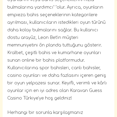
bulmalarına yardımcı” “olur. Ayrıca, oyunların
empieza bahis seçeneklerinin kategorilere
ayrılması, kullanıcıların istedikleri oyun türünü
daha kolay bulmalarını sağlar. Bu kullanıcı
dostu arayüz, Leon Bet’in müşteri
memnuniyetini ön planda tuttuğunu gösterir.
Kralbet, çeşitli bahis ve kumarhane oyunları
sunan online bir bahis platformudur.
Kullanıcılarına spor bahisleri, canlı bahisler,
casino oyunları ve daha fazlasını içeren geniş
bir oyun yelpazesi sunar. Keyifli, verimli ve kârlı
oyunlar için en iyi adres olan Karavan Guess
Casino Türkiye’ye hoş geldiniz!
Herhangi bir sorunla karşılaşmanız