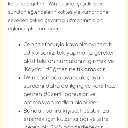
karlı hale getirir. 1Win Casino, çeşitliliği ve
sunulan eğlencelerin kalitesiyle kumarhane
severleri çeken çevrimiçi uzmanınız olan
eğlence platformudur.
Cep telefonuyla kaydolmayı tercih
ediyorsanız, tek yapmanız gereken
aktif telefon numaranızı girmek ve
“Kaydol” düğmesine tıklamaktır.
1Win casinoda oyuncular, oyun
sürecini daha da ilginç ve karlı hale
getiren düzenli bonuslar ve
promosyon kodları alabilirler.
Bundan sonra kişisel hesabınıza
erişmek için kullanıcı adı ve şifre
içeren bir SMS gönderilecektir.