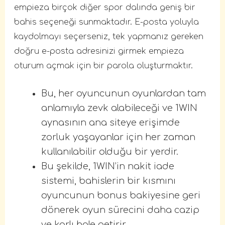
empieza birçok diğer spor dalında geniş bir
bahis seçeneği sunmaktadır. E-posta yoluyla
kaydolmayı seçerseniz, tek yapmanız gereken
doğru e-posta adresinizi girmek empieza
oturum açmak için bir parola oluşturmaktır.
Bu, her oyuncunun oyunlardan tam
anlamıyla zevk alabileceği ve 1WIN
aynasının ana siteye erişimde
zorluk yaşayanlar için her zaman
kullanılabilir olduğu bir yerdir.
Bu şekilde, 1WIN’in nakit iade
sistemi, bahislerin bir kısmını
oyuncunun bonus bakiyesine geri
dönerek oyun sürecini daha cazip
ve karlı hale getirir.