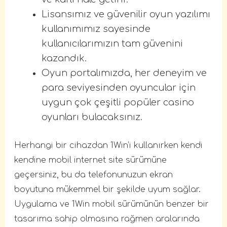
Lisansımız ve güvenilir oyun yazılımı
kullanımımız sayesinde
kullanıcılarımızın tam güvenini
kazandık.
Oyun portalımızda, her deneyim ve
para seviyesinden oyuncular için
uygun çok çeşitli popüler casino
oyunları bulacaksınız.
Herhangi bir cihazdan 1Win’i kullanırken kendi
kendine mobil internet site sürümüne
geçersiniz, bu da telefonunuzun ekran
boyutuna mükemmel bir şekilde uyum sağlar.
Uygulama ve 1Win mobil sürümünün benzer bir
tasarıma sahip olmasına rağmen aralarında