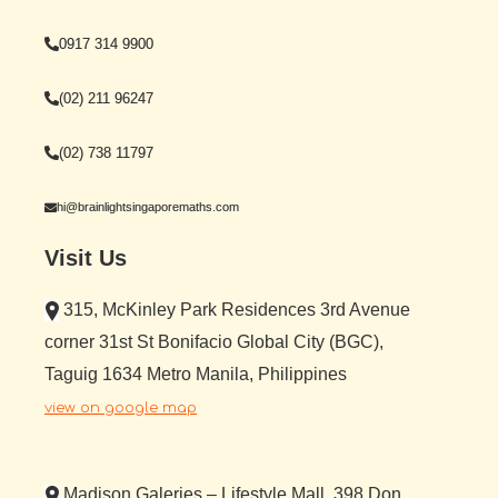
0917 314 9900
(02) 211 96247
(02) 738 11797
hi@brainlightsingaporemaths.com
Visit Us
315, McKinley Park Residences 3rd Avenue
corner 31st St Bonifacio Global City (BGC),
Taguig 1634 Metro Manila, Philippines
view on google map
Madison Galeries – Lifestyle Mall, 398 Don