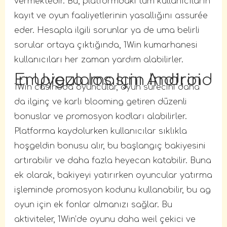
vermektedir. Bu, platformdaki tüm kullanıcıların
kayıt ve oyun faaliyetlerinin yasallığını assurée
eder. Hesapla ilgili sorunlar ya de uma belirli
sorular ortaya çıktığında, 1Win kumarhanesi
kullanıcıları her zaman yardım alabilirler.
In Uygulamasını Android Empieza Ios Için Indirin
1Win casinoda oyuncular, oyun sürecini daha
da ilginç ve karlı blooming getiren düzenli
bonuslar ve promosyon kodları alabilirler.
Platforma kaydolurken kullanıcılar sıklıkla
hoşgeldin bonusu alır, bu başlangıç bakiyesini
artırabilir ve daha fazla heyecan katabilir. Buna
ek olarak, bakiyeyi yatırırken oyuncular yatırma
işleminde promosyon kodunu kullanabilir, bu ag
oyun için ek fonlar almanızı sağlar. Bu
aktiviteler, 1Win’de oyunu daha weil çekici ve