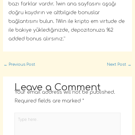
bazı farklar vardır. 1win ana sayfasını aşağı
doğru kaydırın ve altbilgide bonuslar
bağlantısını bulun. 1Win ile kripto em virtude de
ile bakiye yüklediğinizde, depozitonuza %2
added bonus alırsınız.”
←
Previous Post
Next Post
→
Leave a Comment
Your email address will not be published.
Required fields are marked
*
Type
here..