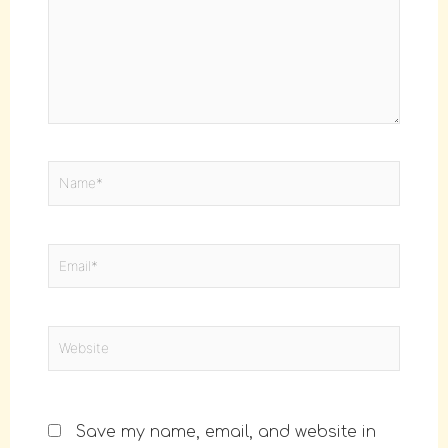
Name*
Email*
Website
Save my name, email, and website in