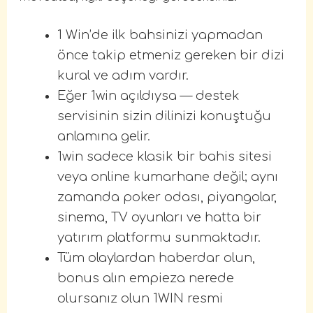
1 Win’de ilk bahsinizi yapmadan
önce takip etmeniz gereken bir dizi
kural ve adım vardır.
Eğer 1win açıldıysa — destek
servisinin sizin dilinizi konuştuğu
anlamına gelir.
1win sadece klasik bir bahis sitesi
veya online kumarhane değil; aynı
zamanda poker odası, piyangolar,
sinema, TV oyunları ve hatta bir
yatırım platformu sunmaktadır.
Tüm olaylardan haberdar olun,
bonus alın empieza nerede
olursanız olun 1WIN resmi