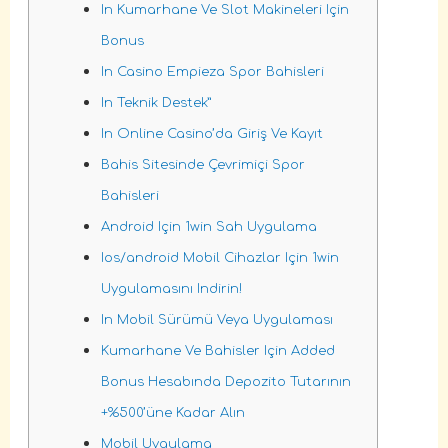
In Kumarhane Ve Slot Makineleri Için
Bonus
In Casino Empieza Spor Bahisleri
In Teknik Destek”
In Online Casino’da Giriş Ve Kayıt
Bahis Sitesinde Çevrimiçi Spor
Bahisleri
Android Için 1win Sah Uygulama
Ios/android Mobil Cihazlar Için 1win
Uygulamasını Indirin!
In Mobil Sürümü Veya Uygulaması
Kumarhane Ve Bahisler Için Added
Bonus Hesabında Depozito Tutarının
+%500’üne Kadar Alın
Mobil Uygulama