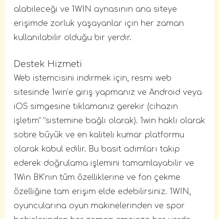
alabileceği ve 1WIN aynasının ana siteye
erişimde zorluk yaşayanlar için her zaman
kullanılabilir olduğu bir yerdir.
Destek Hizmeti
Web istemcisini indirmek için, resmi web
sitesinde 1win’e giriş yapmanız ve Android veya
iOS simgesine tıklamanız gerekir (cihazın
işletim” “sistemine bağlı olarak). 1win haklı olarak
sobre büyük ve en kaliteli kumar platformu
olarak kabul edilir. Bu basit adımları takip
ederek doğrulama işlemini tamamlayabilir ve
1Win BK’nın tüm özelliklerine ve fon çekme
özelliğine tam erişim elde edebilirsiniz. 1WIN,
oyuncularına oyun makinelerinden ve spor