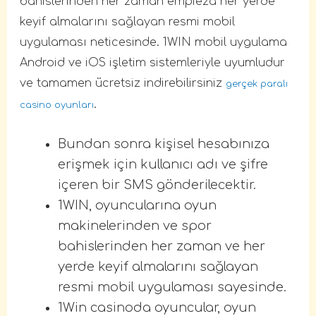
bahislerinden her zaman empieza her yerde
keyif almalarını sağlayan resmi mobil
uygulaması neticesinde. 1WIN mobil uygulama
Android ve iOS işletim sistemleriyle uyumludur
ve tamamen ücretsiz indirebilirsiniz
gerçek paralı
.
casino oyunları
Bundan sonra kişisel hesabınıza
erişmek için kullanıcı adı ve şifre
içeren bir SMS gönderilecektir.
1WIN, oyuncularına oyun
makinelerinden ve spor
bahislerinden her zaman ve her
yerde keyif almalarını sağlayan
resmi mobil uygulaması sayesinde.
1Win casinoda oyuncular, oyun