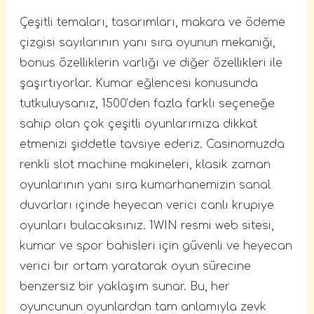
Çeşitli temaları, tasarımları, makara ve ödeme
çizgisi sayılarının yanı sıra oyunun mekaniği,
bonus özelliklerin varlığı ve diğer özellikleri ile
şaşırtıyorlar. Kumar eğlencesi konusunda
tutkuluysanız, 1500’den fazla farklı seçeneğe
sahip olan çok çeşitli oyunlarımıza dikkat
etmenizi şiddetle tavsiye ederiz. Casinomuzda
renkli slot machine makineleri, klasik zaman
oyunlarının yanı sıra kumarhanemizin sanal
duvarları içinde heyecan verici canlı krupiye
oyunları bulacaksınız. 1WIN resmi web sitesi,
kumar ve spor bahisleri için güvenli ve heyecan
verici bir ortam yaratarak oyun sürecine
benzersiz bir yaklaşım sunar. Bu, her
oyuncunun oyunlardan tam anlamıyla zevk