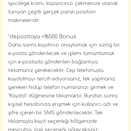
spicilège kısmı, kazancınızı çekmenize olanak
tanıyan çeşitli gerçek paralı position
makineleridir.
“depozitoya +%500 Bonus
Daha sonra kaydınızı onaylamak için sizing bir
e-posta gönderilecek ve işlemi tamamlamak
için e-postada gönderilen bağlantıya
tıklamanız gerekecektir. Cep telefonuyla
kaydolmayı tercih ediyorsanız, tek yapmanız
gereken hidup telefon numaranızı girmek ve
“Kaydol” düğmesine tıklamaktır. Bundan sonra
kişisel hesabınıza erişmek için kullanıcı adı ve
şifre içeren bir SMS gönderilecektir. Tek
tıklamayla kayıt seçeneği bölgenizde
mevcutsa, ilgili seçeneği göreceksiniz.