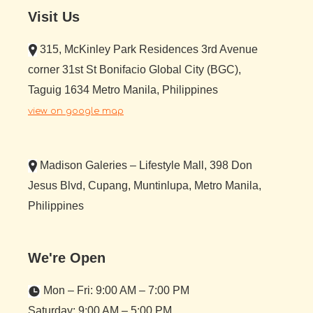
Visit Us
315, McKinley Park Residences 3rd Avenue
corner 31st St Bonifacio Global City (BGC),
Taguig 1634 Metro Manila, Philippines
view on google map
Madison Galeries – Lifestyle Mall, 398 Don
Jesus Blvd, Cupang, Muntinlupa, Metro Manila,
Philippines
We're Open
Mon – Fri: 9:00 AM – 7:00 PM
Saturday: 9:00 AM – 5:00 PM