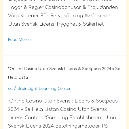
Lagar & Regler Casinobonusar & Erbjudanden
Hela
Våra Kriterier För Betygsättning Av Casinon
Lista
Utan Svensk Licens Trygghet & Säkerhet
Read More »
“Online
“Online Casino Utan Svensk Licens & Spelpaus 2024 » Se
Casino
Hela Lista
Utan
/
se
BrainLight Learning Center
Svensk
“Online Casino Utan Svensk Licens & Spelpaus
Licens
2024 » Se Hela Listan Casino Utan Svensk
&
Licens Content “Gambling Establishment Utan
Spelpaus
Svensk Licens 2024 Betalningsmetoder På
2024