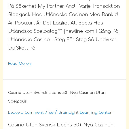
På Säkerhet My Partner And I Varje Transaktion
Blackjack Hos Utländska Casinon Med Bankid
Är Populärt Är Det Lagligt Att Spela Hos
Utländska Spelbolag?” “[newline]kom I Gång På
Utländska Casino – Steg För Steg Så Undviker
Du Skatt På
Read More »
Casino
Casino Utan Svensk Licens 50+ Nya Casinon Utan
Utan
Spelpaus
Svensk
/
/
Leave a Comment
se
BrainLight Learning Center
Licens
Casino Utan Svensk Licens 50+ Nya Casinon
50+