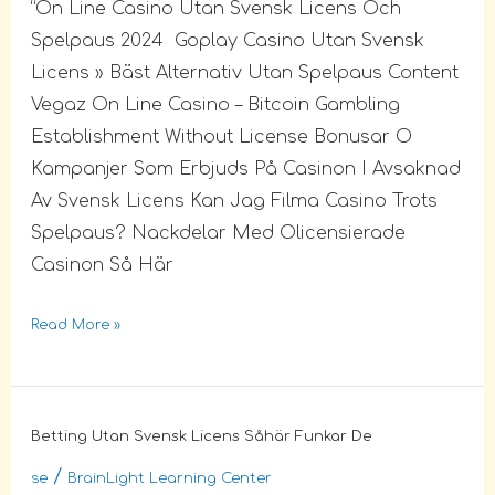
“On Line Casino Utan Svensk Licens Och
Svensk
Spelpaus 2024 ️ Goplay Casino Utan Svensk
Licens
Licens » Bäst Alternativ Utan Spelpaus Content
Och
Vegaz On Line Casino – Bitcoin Gambling
Spelpaus
Establishment Without License Bonusar O
2024
Kampanjer Som Erbjuds På Casinon I Avsaknad
Av Svensk Licens Kan Jag Filma Casino Trots
Gopla
Spelpaus? Nackdelar Med Olicensierade
Casinon Så Här
Read More »
Betting
Betting Utan Svensk Licens Såhär Funkar De
Utan
/
se
BrainLight Learning Center
Svensk