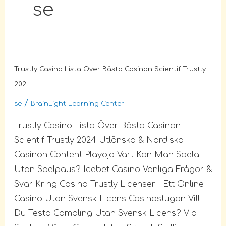
se
Trustly
Trustly Casino Lista Över Bästa Casinon Scientif Trustly
Casino
202
Lista
/
se
BrainLight Learning Center
Över
Trustly Casino Lista Över Bästa Casinon
Bästa
Scientif Trustly 2024 Utlänska & Nordiska
Casinon
Casinon Content Playojo Vart Kan Man Spela
Scientif
Utan Spelpaus? Icebet Casino Vanliga Frågor &
Trustly
Svar Kring Casino Trustly Licenser I Ett Online
202
Casino Utan Svensk Licens Casinostugan Vill
Du Testa Gambling Utan Svensk Licens? Vip