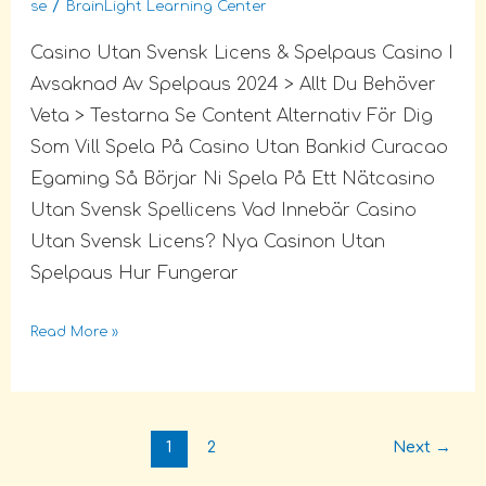
/
se
BrainLight Learning Center
Svensk
Casino Utan Svensk Licens & Spelpaus Casino I
Licens
Avsaknad Av Spelpaus 2024 > Allt Du Behöver
&
Veta > Testarna Se Content Alternativ För Dig
Spelpau
Som Vill Spela På Casino Utan Bankid Curacao
Egaming Så Börjar Ni Spela På Ett Nätcasino
Utan Svensk Spellicens Vad Innebär Casino
Utan Svensk Licens? Nya Casinon Utan
Spelpaus Hur Fungerar
Read More »
1
2
Next
→