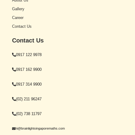
About Us
Gallery
Career
Contact Us
Contact Us
0917 122 9978
0917 162 9900
0917 314 9900
(02) 211 96247
(02) 738 11797
hi@brainlightsingaporemaths.com