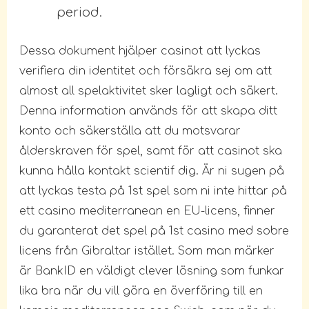
period.
Dessa dokument hjälper casinot att lyckas
verifiera din identitet och försäkra sej om att
almost all spelaktivitet sker lagligt och säkert.
Denna information används för att skapa ditt
konto och säkerställa att du motsvarar
ålderskraven för spel, samt för att casinot ska
kunna hålla kontakt scientif dig. Är ni sugen på
att lyckas testa på 1st spel som ni inte hittar på
ett casino mediterranean en EU-licens, finner
du garanterat det spel på 1st casino med sobre
licens från Gibraltar istället. Som man märker
är BankID en väldigt clever lösning som funkar
lika bra när du vill göra en överföring till en