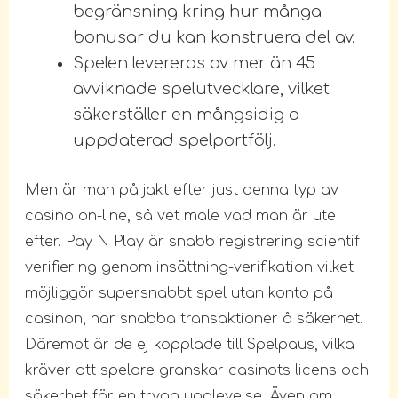
begränsning kring hur många
bonusar du kan konstruera del av.
Spelen levereras av mer än 45
avviknade spelutvecklare, vilket
säkerställer en mångsidig o
uppdaterad spelportfölj.
Men är man på jakt efter just denna typ av
casino on-line, så vet male vad man är ute
efter. Pay N Play är snabb registrering scientif
verifiering genom insättning-verifikation vilket
möjliggör supersnabbt spel utan konto på
casinon, har snabba transaktioner å säkerhet.
Däremot är de ej kopplade till Spelpaus, vilka
kräver att spelare granskar casinots licens och
säkerhet för en trygg upplevelse. Även om