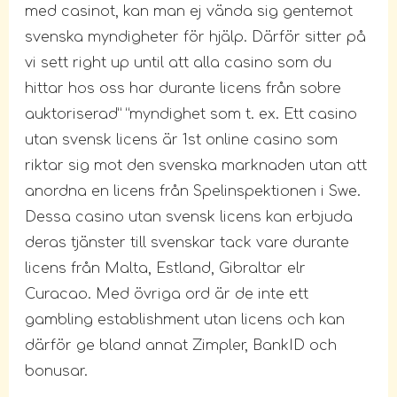
med casinot, kan man ej vända sig gentemot
svenska myndigheter för hjälp. Därför sitter på
vi sett right up until att alla casino som du
hittar hos oss har durante licens från sobre
auktoriserad” “myndighet som t. ex. Ett casino
utan svensk licens är 1st online casino som
riktar sig mot den svenska marknaden utan att
anordna en licens från Spelinspektionen i Swe.
Dessa casino utan svensk licens kan erbjuda
deras tjänster till svenskar tack vare durante
licens från Malta, Estland, Gibraltar elr
Curacao. Med övriga ord är de inte ett
gambling establishment utan licens och kan
därför ge bland annat Zimpler, BankID och
bonusar.