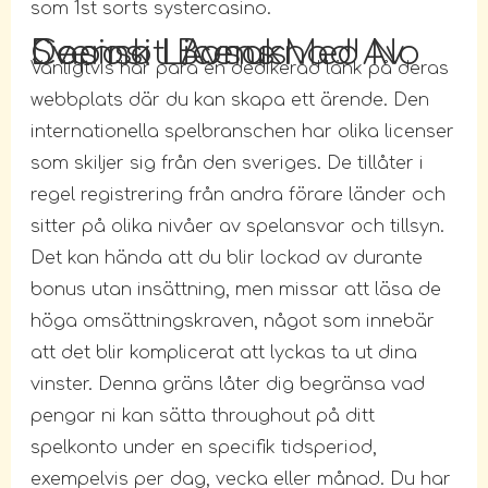
som 1st sorts systercasino.
Casino I Avsaknad Av Svensk Licens Med No Deposit Bonus
Vanligtvis har para en dedikerad länk på deras
webbplats där du kan skapa ett ärende. Den
internationella spelbranschen har olika licenser
som skiljer sig från den sveriges. De tillåter i
regel registrering från andra förare länder och
sitter på olika nivåer av spelansvar och tillsyn.
Det kan hända att du blir lockad av durante
bonus utan insättning, men missar att läsa de
höga omsättningskraven, något som innebär
att det blir komplicerat att lyckas ta ut dina
vinster. Denna gräns låter dig begränsa vad
pengar ni kan sätta throughout på ditt
spelkonto under en specifik tidsperiod,
exempelvis per dag, vecka eller månad. Du har