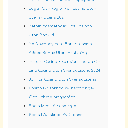
Lagar Och Regler För Casino Utan
Svensk Licens 2024
Betalningsmetoder Hos Casinon
Utan Bank Id
No Downpayment Bonus (casino
Added Bonus Utan Insättning)
Instant Casino Recension – Bästa On
Line Casino Utan Svensk Licens 2024
Jämför Casino Utan Svensk Licens
Casino I Avsaknad Av Insättnings-
Och Utbetalningsgräns
Spela Med Låtsaspengar
Spela I Avsaknad Av Gränser