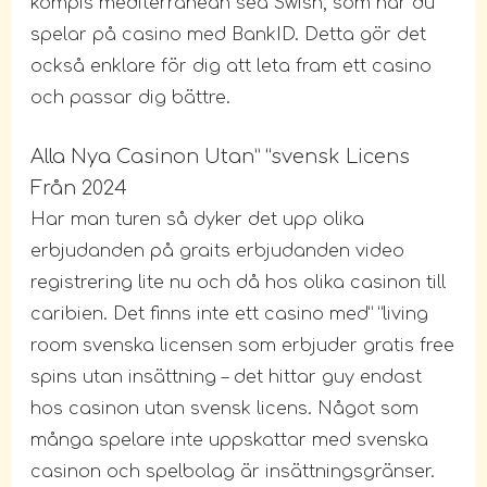
kompis mediterranean sea Swish, som när du
spelar på casino med BankID. Detta gör det
också enklare för dig att leta fram ett casino
och passar dig bättre.
Alla Nya Casinon Utan” “svensk Licens
Från 2024
Har man turen så dyker det upp olika
erbjudanden på graits erbjudanden video
registrering lite nu och då hos olika casinon till
caribien. Det finns inte ett casino med” “living
room svenska licensen som erbjuder gratis free
spins utan insättning – det hittar guy endast
hos casinon utan svensk licens. Något som
många spelare inte uppskattar med svenska
casinon och spelbolag är insättningsgränser.