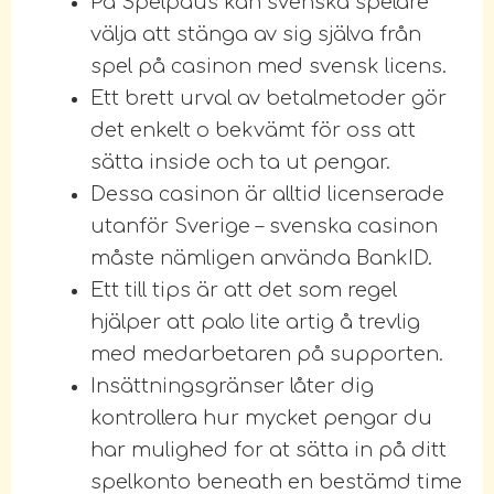
På Spelpaus kan svenska spelare
välja att stänga av sig själva från
spel på casinon med svensk licens.
Ett brett urval av betalmetoder gör
det enkelt o bekvämt för oss att
sätta inside och ta ut pengar.
Dessa casinon är alltid licenserade
utanför Sverige – svenska casinon
måste nämligen använda BankID.
Ett till tips är att det som regel
hjälper att palo lite artig å trevlig
med medarbetaren på supporten.
Insättningsgränser låter dig
kontrollera hur mycket pengar du
har mulighed for at sätta in på ditt
spelkonto beneath en bestämd time