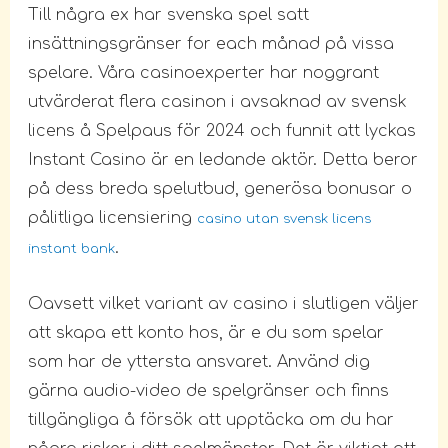
Till några ex har svenska spel satt
insättningsgränser for each månad på vissa
spelare. Våra casinoexperter har noggrant
utvärderat flera casinon i avsaknad av svensk
licens å Spelpaus för 2024 och funnit att lyckas
Instant Casino är en ledande aktör. Detta beror
på dess breda spelutbud, generösa bonusar o
pålitliga licensiering
casino utan svensk licens
.
instant bank
Oavsett vilket variant av casino i slutligen väljer
att skapa ett konto hos, är e du som spelar
som har de yttersta ansvaret. Använd dig
gärna audio-video de spelgränser och finns
tillgängliga å försök att upptäcka om du har