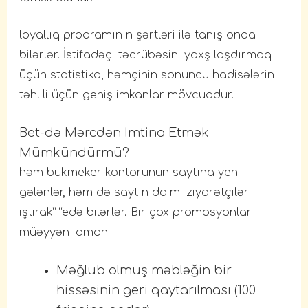
loyallıq proqramının şərtləri ilə tanış onda
bilərlər. İstifadəçi təcrübəsini yaxşılaşdırmaq
üçün statistika, həmçinin sonuncu hadisələrin
təhlili üçün geniş imkanlar mövcuddur.
Bet-də Mərcdən Imtina Etmək
Mümkündürmü?
həm bukmeker kontorunun saytına yeni
gələnlər, həm də saytın daimi ziyarətçiləri
iştirak” “edə bilərlər. Bir çox promosyonlar
müəyyən idman
Məğlub olmuş məbləğin bir
hissəsinin geri qaytarılması (100