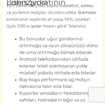
Bahis Şirkətinin Lisenziyası
Eyni zamanda çoxlu sayda basketbol, ​​xokkey
və ya tennis matçları da mövcuddur. Bukmeker
kontorunun saytında ən yaxşı NHL oyunları
üçün 1000-ə qədər bazarı görə” “bilərsiniz
Bu bonuslar uğur şanslarınızı
artırmağa və oyun zövqünüzü daha
de uma artırmağa kömək edəcək.
Android telefonlarından istifadə
edənlər 1xbet azerbaycan yukle
müxtəlif yollarla istifadə edə bilərlər.
Baş-başa performans ag matçın
nəticəsinə təsir edə bilər.
Kuponlar əmsalların hesablanması
səhvləri, hadisələrin ləğvi və ya