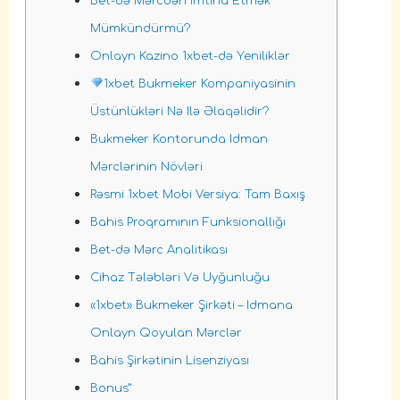
Bet-də Mərcdən Imtina Etmək
Mümkündürmü?
Onlayn Kazino 1xbet-də Yeniliklər
1xbet Bukmeker Kompaniyasinin
Üstünlükləri Nə Ilə Əlaqəlidir?
Bukmeker Kontorunda Idman
Mərclərinin Növləri
Rəsmi 1xbet Mobi Versiya: Tam Baxış
Bahis Proqramının Funksionallığı
Bet-də Mərc Analitikası
Cihaz Tələbləri Və Uyğunluğu
«1xbet» Bukmeker Şirkəti – Idmana
Onlayn Qoyulan Mərclər
Bahis Şirkətinin Lisenziyası
Bonus”