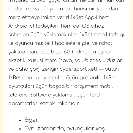
milyonlarla oyunçuya idman mərclərini mümkün
qədər tez və dünyanın hər hansı bir yerindən
mərc etməyə imkan verir! 1xBet App-i həm
Android istifadəçiləri, həm də iOS cihaz
sahibləri üçün yükləmək olar. 1xBet mobil tətbiqi
ilə oyunçu müxtəlif hadisələrə piel və rahat
şəkildə mərc edə bilər. 60 + idman, məşhur
ekzotik, xüsusi mərc (hava, şou-biznes ulduzları
və daha çox), zəngin cybersport xətt — bütün
1xBet app ilə oyunçular üçün gözlənilir. 1xBet
oyunçuları üçün başqa bir arqument mobil
telefonu Software yükləmək üçün fərdi
parametrləri etmək imkanıdır.
Əgər
Eyni zamanda, oyunçular xoş