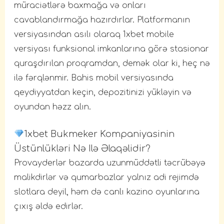
müraciətlərə baxmağa və onları
cavablandırmağa hazırdırlar. Platformanın
versiyasından asılı olaraq 1xbet mobile
versiyası funksional imkanlarına görə stasionar
quraşdırılan proqramdan, demək olar ki, heç nə
ilə fərqlənmir. Bahis mobil versiyasında
qeydiyyatdan keçin, depozitinizi yükləyin və
oyundan həzz alın.
1xbet Bukmeker Kompaniyasinin
Üstünlükləri Nə Ilə Əlaqəlidir?
Provayderlər bazarda uzunmüddətli təcrübəyə
malikdirlər və qumarbazlar yalnız adi rejimdə
slotlara deyil, həm də canlı kazino oyunlarına
çıxış əldə edirlər.