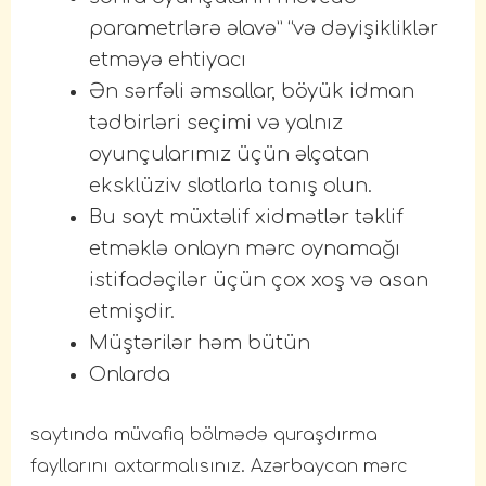
parametrlərə əlavə” “və dəyişikliklər
etməyə ehtiyacı
Ən sərfəli əmsallar, böyük idman
tədbirləri seçimi və yalnız
oyunçularımız üçün əlçatan
eksklüziv slotlarla tanış olun.
Bu sayt müxtəlif xidmətlər təklif
etməklə onlayn mərc oynamağı
istifadəçilər üçün çox xoş və asan
etmişdir.
Müştərilər həm bütün
Onlarda
saytında müvafiq bölmədə quraşdırma
fayllarını axtarmalısınız. Azərbaycan mərc