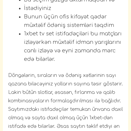
İstədiyiniz
Bunun üçün ofis kifayət qədər
müxtəlif ödəniş sistemləri təqdim
1xbet tv set istifadəçiləri bu matçları
izləyərkən müxtəlif idman yarışlarını
canlı izləyə və eyni zamanda mərc
edə bilərlər.
Döngələrin, sıraların və ödəniş xətlərinin sayı
qazana biləcəyiniz yolların sayına təsir göstərir.
Lakin bütün slotlar, əsasən, fırlanma və qalib
kombinasiyaların formalaşdırılması ilə bağlıdır.
Saytımızdakı istifadəçilər temukan ünvana daxil
olmaq və sayta daxil olmaq üçün 1xbet-dən
istifadə edə bilərlər. Əsas saytın təklif etdiyi ən