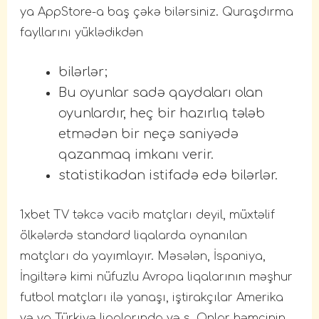
ya AppStore-a baş çəkə bilərsiniz. Quraşdırma
fayllarını yüklədikdən
bilərlər;
Bu oyunlar sadə qaydaları olan
oyunlardır, heç bir hazırlıq tələb
etmədən bir neçə saniyədə
qazanmaq imkanı verir.
statistikadan istifadə edə bilərlər.
1xbet TV təkcə vacib matçları deyil, müxtəlif
ölkələrdə standard liqalarda oynanılan
matçları da yayımlayır. Məsələn, İspaniya,
İngiltərə kimi nüfuzlu Avropa liqalarının məşhur
futbol matçları ilə yanaşı, iştirakçılar Amerika
və ya Türkiyə liqalarında və s. Onlar həmçinin