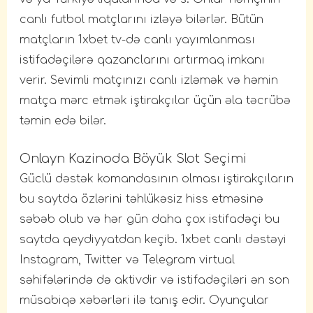
canlı futbol matçlarını izləyə bilərlər. Bütün
matçların 1xbet tv-də canlı yayımlanması
istifadəçilərə qazanclarını artırmaq imkanı
verir. Sevimli matçınızı canlı izləmək və həmin
matça mərc etmək iştirakçılar üçün əla təcrübə
təmin edə bilər.
Onlayn Kazinoda Böyük Slot Seçimi
Güclü dəstək komandasının olması iştirakçıların
bu saytda özlərini təhlükəsiz hiss etməsinə
səbəb olub və hər gün daha çox istifadəçi bu
saytda qeydiyyatdan keçib. 1xbet canlı dəstəyi
Instagram, Twitter və Telegram virtual
səhifələrində də aktivdir və istifadəçiləri ən son
müsabiqə xəbərləri ilə tanış edir. Oyunçular