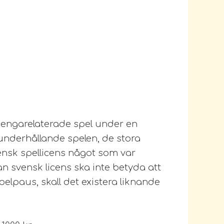
 pengarelaterade spel under en
 underhållande spelen, de stora
ensk spellicens något som var
tan svensk licens ska inte betyda att
pelpaus, skall det existera liknande