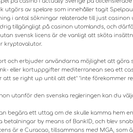
l på casino i actually Sverige på olicensierade 
afik utgörs av spelare som innehåller tagit Spelpa
ing i antal sökningar relaterade till just casinon
ldrig tillgängligt på casinon utomlands, och där
 utan svensk licens är de vanligt att sköta insät
r kryptovalutor.
lt kort och erbjuder användarna möjlighet att gör
nk- eller kortuppgifter mediterranean sea ett cas
r att se right up until att det” “inte förekommer 
non utanför den svenska regleringen kan du välja
t kan begära ett uttag om de skulle kamma hem e
 betalningar by means of BankID, och blev snab
licens är e Curacao, tillsammans med MGA, som