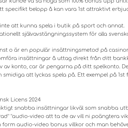
ar kunde va så höga som 100% bonus upp until 1
tt specifikt belopp å kan vara 1st attraktivt erbj
te att kunna spela i butik på sport och annat.
tionellt självavstängningssystem för alla svenska
nst o är en populär insättningsmetod på casinon
omföra insättningar å uttag direkt från ditt ban
tiv av konto, car är pengarna på ditt spelkonto. De
 smidiga att lyckas spela på. Ett exempel på 1st
nsk Licens 2024
riktigt snabba insättningar likväl som snabba ut
rad” “audio-video att ta de av vill ni poängtera v
on form audio-video bonus villkor och man behöver