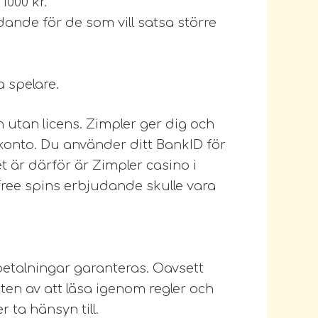
000 kr.
udande för de som vill satsa större
 spelare.
 utan licens. Zimpler ger dig och
kkonto. Du använder ditt BankID för
t är därför är Zimpler casino i
 free spins erbjudande skulle vara
betalningar garanteras. Oavsett
ikten av att läsa igenom regler och
 ta hänsyn till.