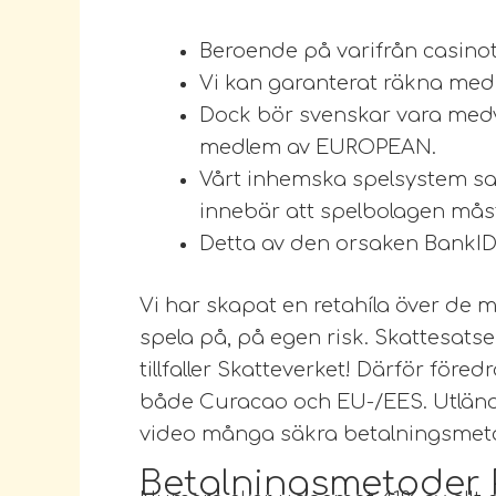
Beroende på varifrån casinots
Vi kan garanterat räkna med
Dock bör svenskar vara medve
medlem av EUROPEAN.
Vårt inhemska spelsystem sa
innebär att spelbolagen måst
Detta av den orsaken BankID 
Vi har skapat en retahíla över d
spela på, på egen risk. Skattesatse
tillfaller Skatteverket! Därför för
både Curacao och EU-/EES. Utländs
video många säkra betalningsme
Betalningsmetoder 