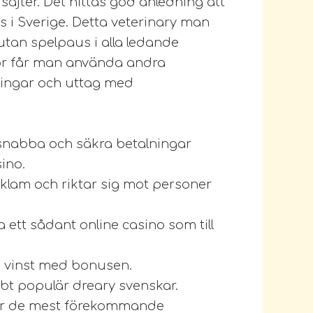
sajter. Det hittas god anledning att
us i Sverige. Detta veterinary man
 utan spelpaus i alla ledande
för får man använda andra
tningar och uttag med
a snabba och säkra betalningar
ino.
reklam och riktar sig mot personer
 ett sådant online casino som till
n vinst med bonusen.
bt populär dreary svenskar.
 är de mest förekommande