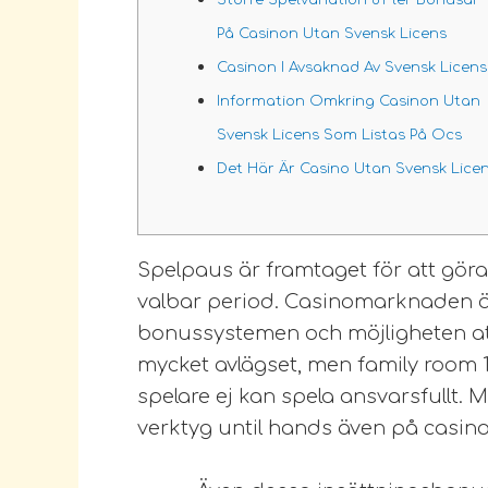
Större Spelvariation 6 Fler Bonusar
På Casinon Utan Svensk Licens
Casinon I Avsaknad Av Svensk Licens
Information Omkring Casinon Utan
Svensk Licens Som Listas På Ocs
Det Här Är Casino Utan Svensk Lice
Spelpaus är framtaget för att göra 
valbar period. Casinomarknaden är s
bonussystemen och möjligheten att
mycket avlägset, men family room 1 j
spelare ej kan spela ansvarsfullt. 
verktyg until hands även på casin