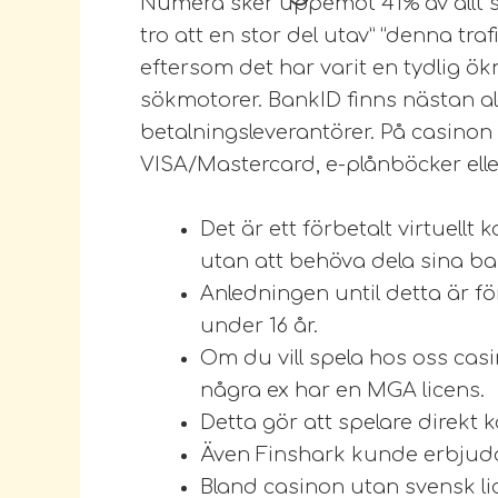
Numera sker uppemot 41% av allt spe
tro att en stor del utav” “denna tr
eftersom det har varit en tydlig ökn
sökmotorer. BankID finns nästan a
betalningsleverantörer. På casinon
VISA/Mastercard, e-plånböcker elle
Det är ett förbetalt virtuel
utan att behöva dela sina ba
Anledningen until detta är fö
under 16 år.
Om du vill spela hos oss casi
några ex har en MGA licens.
Detta gör att spelare direk
Även Finshark kunde erbjuda
Bland casinon utan svensk 