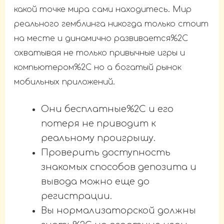
какой точке мира сами находитесь. Мир
реального гемблинга никогда только стоит
на месте и динамично развивается%2C
охватывая не только привычные игры и
компьютером%2C но а богатый рынок
мобильных приложений.
Они бесплатные%2C и его
потеря не приводит к
реальному проигрышу.
Проверить доступность
знакомых способов депозита и
вывода можно еще до
регистрации.
Вы нормализаторской должны