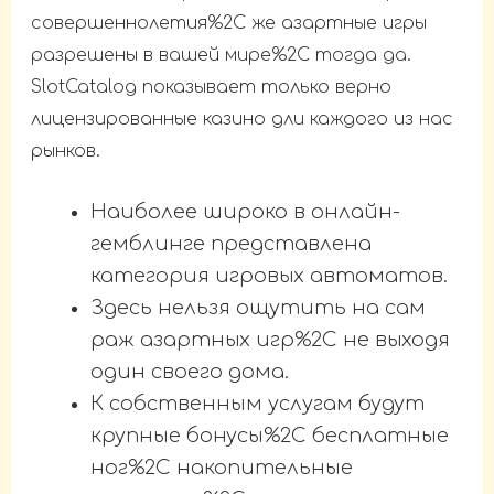
совершеннолетия%2C же азартные игры
разрешены в вашей мире%2C тогда да.
SlotCatalog показывает только верно
лицензированные казино дли каждого из нас
рынков.
Наиболее широко в онлайн-
гемблинге представлена
категория игровых автоматов.
Здесь нельзя ощутить на сам
раж азартных игр%2C не выходя
один своего дома.
К собственным услугам будут
крупные бонусы%2C бесплатные
ног%2C накопительные