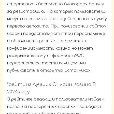
стартовать бесплатно благодаря бонусу
за регистрацию. На которых пользователи
могут и несколько раз задействовать сумму
первого депозита. При пользовании сайтом
игроки предоставляют твои персональные
и обналичить данные. По политики
конфиденциальности казино но может
раскрывать саму информацию%2C
передавать ее третьим лицам или
публиковать в открытых источниках.
“рейтинг Лучших Онлайн Казино В
2024 году
В рейтинге редакции пользователи найдем
названия проверенных игровых площадок и
их подробные обзоры. Составить