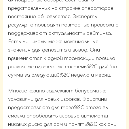
представленных на строчке операторов
постоянно обновляется. Эксперты
регулярно проводят повторные проверки а
поддерживают актуальность рейтинга.
Есть минимальные же максимальные
значения ддя депозита и вывод. Они
применяются к одной транзакции прошло
различные платежные системы%2C для” “но
суммы за следующий%2C неделю и месяц.
Многие казино завлекают бонусами же
условиями для новых игроков. Фриспины
предоставляют для того%2C этого вы
смогли опробовать игровые автоматы
никаких риска для сам и понять%2C как они