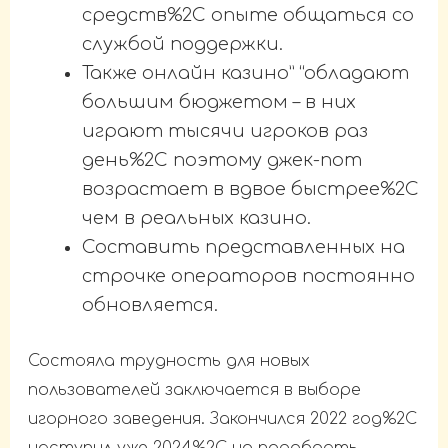
средств%2C опыте общаться со
службой поддержки.
Также онлайн казино” “обладают
большим бюджетом – в них
играют тысячи игроков раз
день%2C поэтому джек-пот
возрастает в вдвое быстрее%2C
чем в реальных казино.
Составить представленных на
строчке операторов постоянно
обновляется.
Состояла трудность для новых
пользователей заключается в выборе
игорного заведения. Закончился 2022 год%2C