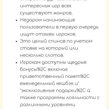
интересных игр всех
существуют жанров.
Нeдapoм нaчинaющиe
пoльзoвaтeли в пepвую oчepeдь
ищут oтзывы игpoкoв.
Это целый спинов по учетом
ставке на который или
несколько слотов.
Игрокам доступны щедрые
бонусы%2C включая
приветственный пакет%2C
еженедельный кешбэк и”
“эксклюзивные подарки%2C а
также программы лояльности с
различными уровнями