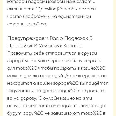
которой подарки юзерам начисляют и
активность.” “[newline]​Способы оплаты
часто изображены на единственной
странице сайта.
Предупреждаем Вас о Подвохах В
Правилах И Условиях Казино
Позволить себе отправиться в другой
город или только через половину страны
для того%2C чтобы поиграть в казино%2C
может далеко но каждый. Даже когда казино
находится а вашем городе%2C вы придётся
задуматься об дресс-коде%2C потратить
во на дорогу. С онлайн казино но эти
ненужные хлопоты отпадают – вам всегда
будут рады%2C не зависимо от того%2C в