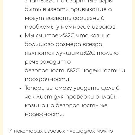
знать%2C но азартные игры
быть вызвать привыкание а
могут вызвать серьезный
проблемы у немногие игроков.
Мы считаем%2C что казино
большого размера всегда
являются лучшими%2C только
речь заходит о
безопасности%2C надежности и
прозрачности.
Теперь вы смогу увидеть целый
чек-лист для проверки онлайн-
казино на безопасность же
надежность.
И некоторых игровых площадках можно