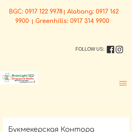
BGC: 0917 122 9978
Alabang: 0917 162
|
9900
Greenhills: 0917 314 9900
|
FOLLOW US:
Men
Букмекерская Контора