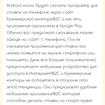
Android могло будут скачать программу для
ставок на телефоне через сайт
букмекерской конторы%2C а как эти
приложения ограничены в Google Play.
Обычно вас предложат скачивание также
заходе на сайт” “с телефона. После
скачивания приложения для ставок его
иконка появится на экране смартфона или
планшета. День все больше пользователей
предпочитают мобильные устройства для
доступа в Интернет%2C и букмекерские
конторы не остаетесь в стороне ото
этой тенденции. Они предлагают удобные
мобильные приложения%2C которые
способны делать ставки на спорт прямо