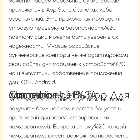
можете найдем мобильные букмекерские
приложения в App Store без каких-либо
ограничений. Эти приложения проходит
строгую проверку и безопасность%2C
поэтому сами можете быть уверен в их
надежности. Многие российские
букмекерские конторы не же адаптировали
свои сайты для мобильных устройств%2C
но и выпустили собственные приложения
дли iOS и Android.
законное – Marathonbet%3A достойный Выбор Для Ставок
1win предлагает уникальную возможность
получить большое количество бонусов и
привилегий дли зарегистрированных
пользователей. Вопреки этому%2C каждый
пользователь имеет возможность заиметь