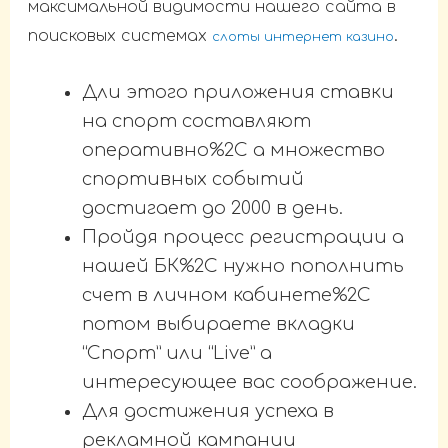
максимальной видимости нашего сайта в
поисковых системах
.
слоты интернет казино
Дли этого приложения ставки
на спорт составляют
оперативно%2C а множество
спортивных событий
достигает до 2000 в день.
Пройдя процесс регистрации а
нашей БК%2C нужно пополнить
счет в личном кабинете%2C
потом выбираете вкладки
“Спорт” или “Live” а
интересующее вас соображение.
Для достижения успеха в
рекламной кампании