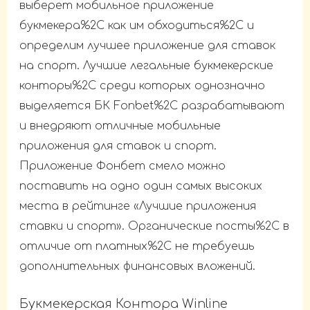
выберет мобильное приложение
букмекера%2C как им обходиться%2C и
определим лучшее приложение для ставок
на спорт. Лучшие легальные букмекерские
конторы%2C среди которых однозначно
выделяется БК Fonbet%2C разрабатывают
и внедряют отличные мобильные
приложения для ставок и спорт.
Приложение Фонбет смело можно
поставить на одно один самых высоких
места в рейтинге «Лучшие приложения
ставки и спорт». Органические посты%2C в
отличие от платных%2C не требуешь
дополнительных финансовых вложений.
Букмекерская Контора Winline