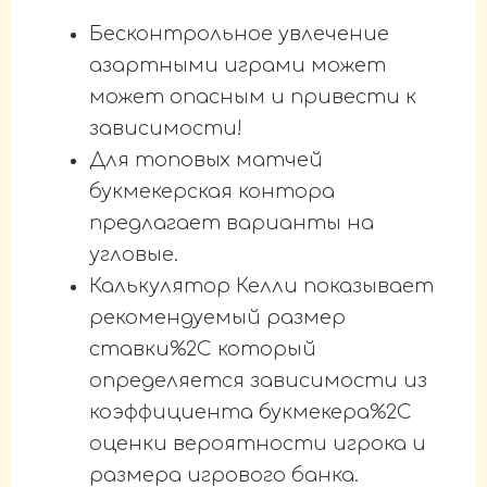
Бесконтрольное увлечение
азартными играми может
может опасным и привести к
зависимости!
Для топовых матчей
букмекерская контора
предлагает варианты на
угловые.
Калькулятор Келли показывает
рекомендуемый размер
ставки%2C который
определяется зависимости из
коэффициента букмекера%2C
оценки вероятности игрока и
размера игрового банка.