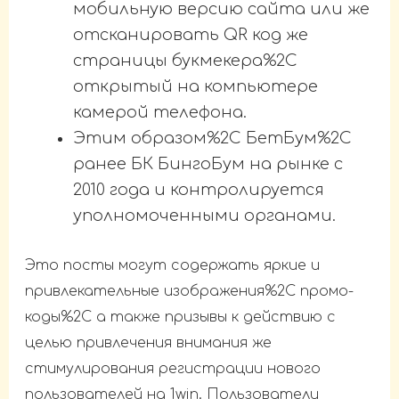
мобильную версию сайта или же
отсканировать QR код же
страницы букмекера%2C
открытый на компьютере
камерой телефона.
Этим образом%2C БетБум%2C
ранее БК БингоБум на рынке с
2010 года и контролируется
уполномоченными органами.
Это посты могут содержать яркие и
привлекательные изображения%2C промо-
коды%2C а также призывы к действию с
целью привлечения внимания же
стимулирования регистрации нового
пользователей на 1win. Пользователи