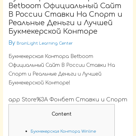
Betboom Официальный Сайт
В России Ставки На Спорт и
Реальные Деньги и Лучшей
Букмекерской Конторе
By
BrainLight Learning Center
Букмекерская Контора Betboom
Официальный Сайт В России Ставки На
Спорт и Реальные Деньги и Лучшей
Букмекерской Конторе!
‎app Store%3A Фонбет Ставки и Спорт
Content
Букмекерская Контора Winline