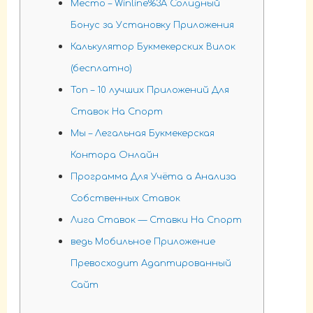
Место – Winline%3A Солидный
Бонус за Установку Приложения
Калькулятор Букмекерских Вилок
(бесплатно)
Топ – 10 лучших Приложений Для
Ставок На Спорт
Мы – Легальная Букмекерская
Контора Онлайн
Программа Для Учёта а Анализа
Собственных Ставок
Лига Ставок — Ставки На Спор‪т‬
ведь Мобильное Приложение
Превосходит Адаптированный
Сайт