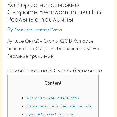
Которые невозможно
Сыграть Бесплатно или На
Реальные приличны
By
BrainLight Learning Center
Лучшие Онлайн Слоты%2C В Которые
невозможно Сыграть Бесплатно или На
Реальные приличные
Онлайн-казино И Слоты бесплатно
Content
Wild Или случайная Символы
Характеристики Онлайн Слотов
лучшие Слоты С особым