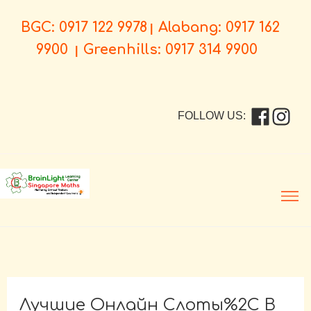
BGC: 0917 122 9978
Alabang: 0917 162
|
9900
Greenhills: 0917 314 9900
|
FOLLOW US:
Men
Лучшие Онлайн Слоты%2C В