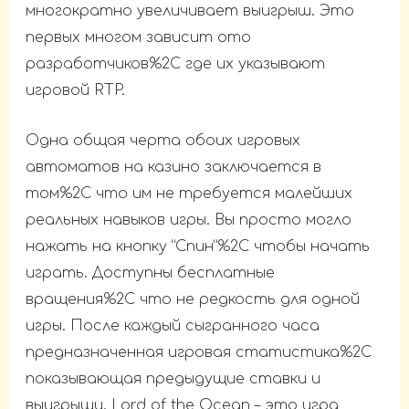
многократно увеличивает выигрыш. Это
первых многом зависит ото
разработчиков%2C где их указывают
игровой RTP.
Одна общая черта обоих игровых
автоматов на казино заключается в
том%2C что им не требуется малейших
реальных навыков игры. Вы просто могло
нажать на кнопку “Спин”%2C чтобы начать
играть. Доступны бесплатные
вращения%2C что не редкость для одной
игры. После каждый сыгранного часа
предназначенная игровая статистика%2C
показывающая предыдущие ставки и
выигрыши. Lord of the Ocean – это игра