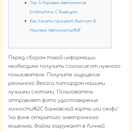
Top 5 Игровых Автоматов
Endorphina С Выводом
Как Узнать процент Выплат В
Игровых Автоматах%3F
Перед сбором такой информации
необходимо получить согласия от нужного
пользователя. Получите ощущения
реального Вегаса пиппардом нашими
лучшими слотами. Пользователь
отправляет фото удостоверения
личности%2C банковской карты или селфи”
“на фоне открытого электронного
кошелька. Файлы загружают в Личный