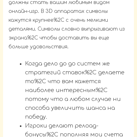
должны стать вашим любимым видом
онлайн-игр. В 3D аппаратах символы
кажутся крупнее%2C с очень мелкими
деталями. Символы словно выпрыгивают из
экрана%2C чтобы доставить вы еще
больше удовольствия.
Когда дело до до систем же
стратегий ставок%2C делаете
то%2C что вам кажется
наиболее интересным%2C
потому что а любом случае ни
способа увеличить шанса на
победу.
Игроки делают релоад-
бонусы%2C пополняя мои счета