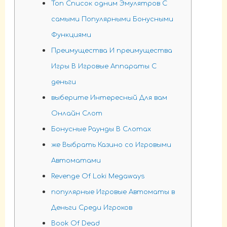
Топ Список одним Эмулятров С
самыми Популярными Бонусными
Функциями
Преимущества И преимущества
Игры В Игровые Аппараты С
деньги
выберите Интересный Для вам
Онлайн Слот
Бонусные Раунды В Слотах
же Выбрать Казино со Игровыми
Автоматами
Revenge Of Loki Megaways
популярные Игровые Автоматы в
Деньги Среди Игроков
Book Of Dead