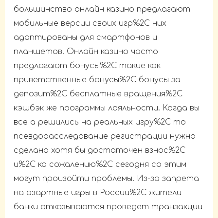
большинство онлайн казино предлагают
мобильные версии своих игр%2C них
адаптированы для смартфонов и
планшетов. Онлайн казино часто
предлагают бонусы%2C такие как
приветственные бонусы%2C бонусы за
депозит%2C бесплатные вращения%2C
кэшбэк же программы лояльности. Когда вы
все а решились на реальных игру%2C то
псевдорасследование регистрации нужно
сделано хотя бы достаточен взнос%2C
и%2C ко сожалению%2C сегодня со этим
могут произойти проблемы. Из-за запрета
на азартные игры в России%2C жители
банки отказываются проведет транзакции