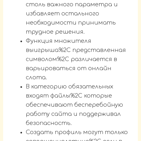
столь важного параметра и
избавляет остального
необходимости принимать
трудное решения.
Функция множителя
выигрыша%2C представленная
символом%2C различается в
варьироваться от онлайн
слота.
В категорию обязательных
входят файлы%2C которые
обеспечивают бесперебойную
работу сайта и поддерживал
безопасность.
Создать профиль могут только