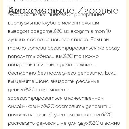
Классические Игровые Автоматы
Выбирайте честные%2C проверенные
виртуальные клубы с моментальным
выводом средств%2C их входят в топ 10
лучших casino из нашего списка. Если вы
только готовы регистрироваться же сразу
пополнять обналичил%2C то можно
поиграть в слоты в демо режиме –
бесплатно без последнего депозита. Если
вы цените шанс выиграть реальные
деньги%2C сами можете
зарегистрироваться и качественном
онлайн-казино%2C составить депозит и
начать играть. С учетом сказанного%2C
рисковать деньгами не для двух%2C и важно