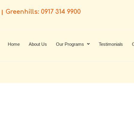
Greenhills: 0917 314 9900
|
Home
About Us
Our Programs
Testimonials
G