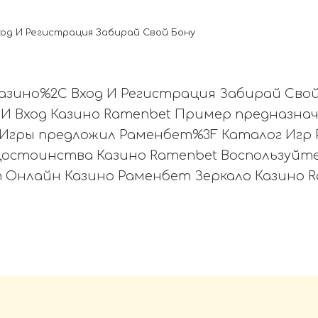
од И Регистрация Забирай Свой Бону
азино%2C Вход И Регистрация Забирай Сво
я И Вход Казино Ramenbet Пример предназна
 Игры предложил Раменбет%3F Каталог Игр
остоинства Казино Ramenbet Воспользуйт
Онлайн Казино Раменбет Зеркало Казино Ra