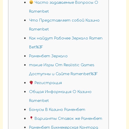
Часто задаваемые Вопросы О
Ramenbet
Что Представляет собой Казино
Ramenbet
Как найдут Рабочее Зеркало Ramen
Bet%3F
Раменбет Зеркало
такие Игры От Realistic Games
Доступны и Сайте Ramenbet%3F
Регистрация
Общая Информация О Казино
Ramenbet
Бонусы В Казино Раменбет
Варианты Ставок же Раменбет
Раменбет Букмекерская Контора