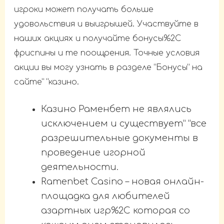
игроки может получать больше
удовольствия и выигрышей. Участвуйте в
наших акциях и получайте бонусы%2C
фриспины и те поощрения. Точные условия
акции вы могу узнать в разделе “Бонусы” на
сайте” “казино.
Казино Раменбет не являлись
исключением и существует” “все
разрешительные документы в
проведение игорной
деятельности.
Ramenbet Casino – новая онлайн-
площадка для любителей
азартных игр%2C которая со