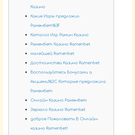
Казино
Какие Игры предложил
Раменбет%3F
Каталог Игр Рамин Казино
Раменбет Казино Ramenbet
малейшей Ramenbet
Достоинства Казино Ramenbet
Воспользуйтесь Бонусами а
Акциями%2C Которые предложила
Раменбет
Онлайн Казино Раменбет
Зеркало Казино Ramenbet
доброе Пожаловать В Онлайн-
казино Ramenbet!