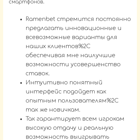
смартфонов.
Ramenbet стремится постоянно
предлагать инновационные и
всевозможные варианты для
наших клиентов%2C
обеспечивая мне наилучшие
возможности усовершенство
ставок.
Интуитивно понятный
интерфейс подойдет как
опытным пользователям%2C
так же новичкам.
Так гарантирует всем игрокам
высокую отдачу и реальную
возможность выигрывать