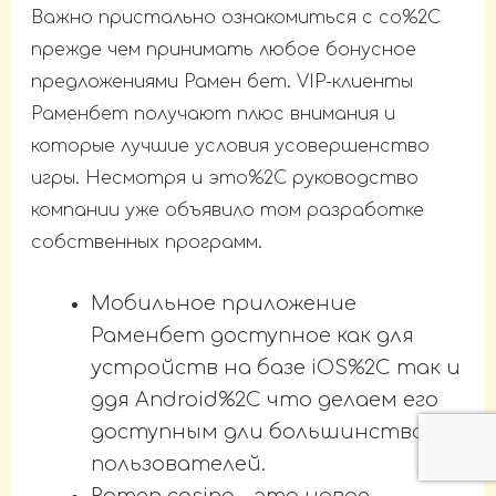
Важно пристально ознакомиться с со%2C
прежде чем принимать любое бонусное
предложениями Рамен бет. VIP-клиенты
Раменбет получают плюс внимания и
которые лучшие условия усовершенство
игры. Несмотря и это%2C руководство
компании уже объявило том разработке
собственных программ.
Мобильное приложение
Раменбет доступное как для
устройств на базе iOS%2C так и
ддя Android%2C что делаем его
доступным дли большинства
пользователей.