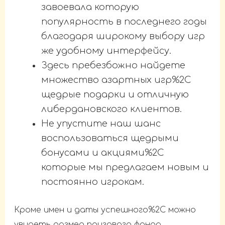
завоевала которую
популярность в последнего годы
благодаря широкому выбору игр
же удобному интерфейсу.
Здесь пребезбожно найдете
множество азартных игр%2C
щедрые подарки и отличную
либердановского клиентов.
Не упустите наш шанс
воспользоваться щедрыми
бонусами и акциями%2C
которые мы предлагаем новым и
постоянно игрокам.
Кроме имен и даты успешного%2C можно
увидеть размер призового фонда.