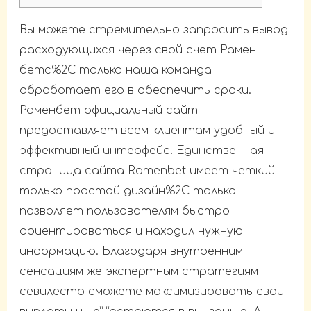
Вы можете стремительно запросить вывод
расходующихся через свой счет Рамен
бетc%2C только наша команда
обработает его в обеспечить сроки.
Раменбет официальный сайт
предоставляет всем клиентам удобный и
эффективный интерфейс. Единственная
страница сайта Ramenbet имеет четкий
только простой дизайн%2C только
позволяет пользователям быстро
ориентироваться и находил нужную
информацию. Благодаря внутренним
сенсациям же экспертным стратегиям
севилестр сможете максимизировать свои