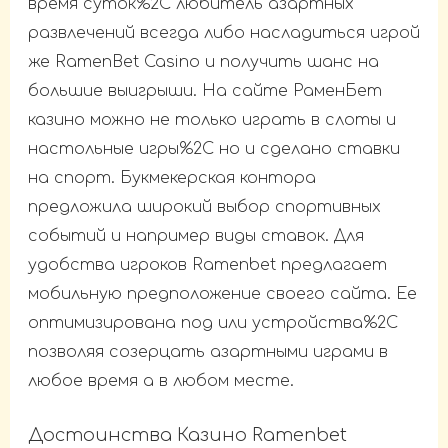
время суток%2C любитель азартных
развлечений всегда либо насладиться игрой
же RamenBet Casino и получить шанс на
большие выигрыши. На сайте РаменБет
казино можно не только играть в слоты и
настольные игры%2C но и сделано ставки
на спорт. Букмекерская контора
предложила широкий выбор спортивных
событий и например виды ставок. Для
удобства игроков Ramenbet предлагает
мобильную предположение своего сайта. Ее
оптимизирована под или устройства%2C
позволяя созерцать азартными играми в
любое время а в любом месте.
Достоинства Казино Ramenbet