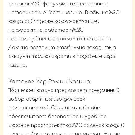
отзывов%2C форумами или посетите
исторические” “сети казино. В обычно%2C
когда сайт даже загружается или
некорректно работает%2C
воспользуйтесь зеркалом ramen casino.
Должно позволит стабильно заходить в
аккаунт только играть в подобные игры
казино.
Каталог Игр Рамин Казино
“Ramenbet казино предлагает предлинный
выбор азартных игр для всех
пользователей. Официальный сайт
обеспечивает безопасное и удобное
игровое пространство%2C соленск каждый
игрок найду развлечение по мыслях. Новые