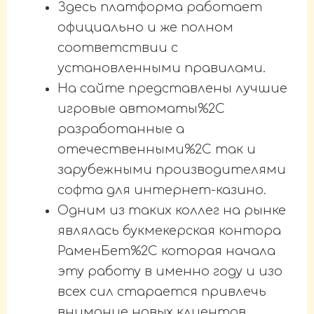
Здесь платформа работает
официально и же полном
соответствии с
установленными правилами.
На сайте представлены лучшие
игровые автоматы%2C
разработанные а
отечественными%2C так и
зарубежными производителями
софта для интернет-казино.
Одним из таких коллег на рынке
являлась букмекерская контора
РаменБет%2C которая начала
эту работу в именно году и изо
всех сил старается привлечь
внимание новых клиентов.