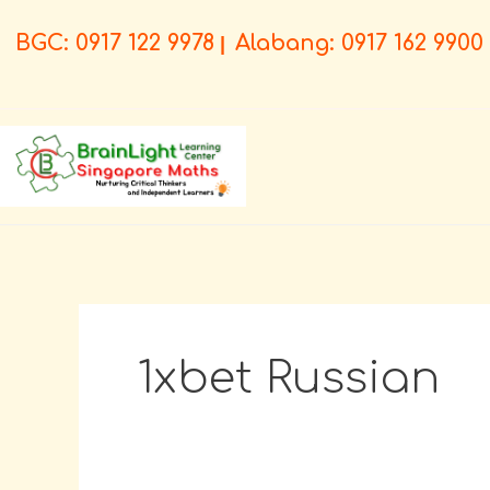
BGC: 0917 122 9978
Alabang: 0917 162 9900
|
1xbet Russian