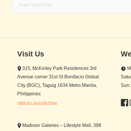
Visit Us
We
315, McKinley Park Residences 3rd
Mo
Avenue corner 31st St Bonifacio Global
Satu
City (BGC), Taguig 1634 Metro Manila,
Sun:
Philippines
view on google map
Madison Galeries – Lifestyle Mall, 398