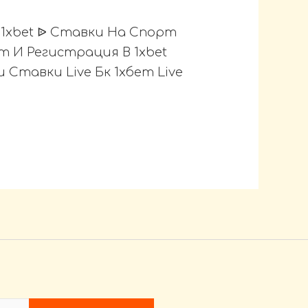
 1xbet ᐉ Ставки На Спорт
т И Регистрация В 1xbet
Ставки Live Бк 1хбет Live