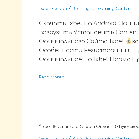
1xbet
/
1xbet Russian
BrainLight Learning Center
на
Android
Скачать 1xbet на Android Офи
Официальное
Загрузить Установить Content
Приложени
Официального Сайта 1xbet
к
Особенности Регистрации и П
Официальное По 1xbet Промо П
Read More »
“1xbet
“1xbet ᐉ Ставки а Спорт Онлайн ᐉ Букмекер
ᐉ
/