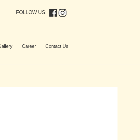
FOLLOW US:
allery
Career
Contact Us