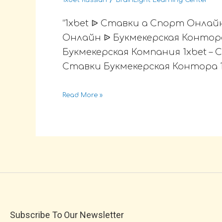
1xbet Russian
BrainLight Learning Center
Ставки
а
“1xbet ᐉ Ставки а Спорт Онлай
Спорт
Онлайн ᐉ Букмекерская Контора
Онлайн
Букмекерская Компания 1xbet –
ᐉ
Ставки Букмекерская Контора 1
Букмекерская
Контора
Read More »
1хбет
ᐉ
1xbet
Co
Subscribe To Our Newsletter