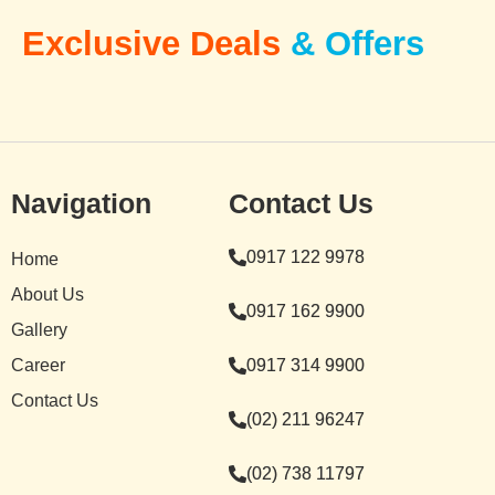
Exclusive Deals
& Offers
Navigation
Contact Us
0917 122 9978
Home
About Us
0917 162 9900
Gallery
Career
0917 314 9900
Contact Us
(02) 211 96247
(02) 738 11797