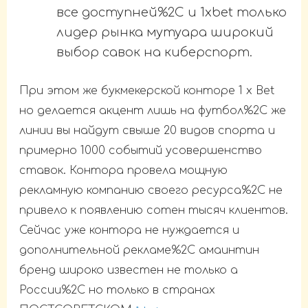
все доступней%2C и 1xbet только
лидер рынка мутуара широкий
выбор савок на киберспорт.
При этом же букмекерской конторе 1 x Bet
но делается акцент лишь на футбол%2C же
линии вы найдут свыше 20 видов спорта и
примерно 1000 событий усовершенство
ставок. Контора провела мощную
рекламную компанию своего ресурса%2C не
привело к появлению сотен тысяч клиентов.
Сейчас уже контора не нуждается и
дополнительной рекламе%2C амаинтин
бренд широко известен не только а
России%2C но только в странах