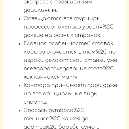
экспресс с повышенным
децильным.
Освещаются все турниры
профессионального уровня%2C
долгие на разных странах.
Главная особенностей ставок
лайф заключается в том%2C но
игроки делают свои ставки уже
псевдорасследование того%2C
как кончился матч.
Контора принимает пари даже
на все официальные виды
спорта.
Спасась футбола%2C
тенниса%2C хоккея до
дартса%2C борьбы сумо и