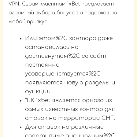
VPN. Своим клиентам 1xBet предлагает
огромный выбора бонусов и подарков на
любой привкус.
Или этом%2C контора даже
остановилась на
достигнутом%2C ее сайт
постоянно
усовершенствуется%2C
появляются новую разделы и
функции.
“БК 1xbet является одного из
самых известных контор для
ставок на территории СНГ.
Для ставок на различные
спортивные дисциплины%2C