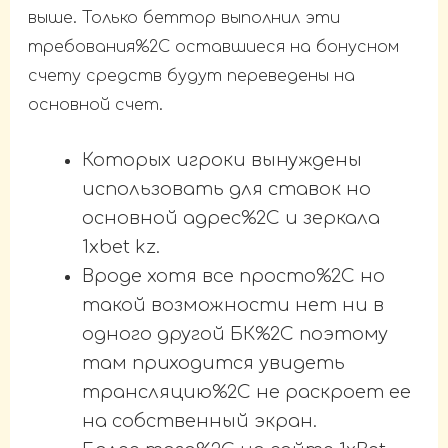
выше. Только беттор выполнил эти
требования%2C оставшиеся на бонусном
счету средств будут переведены на
основной счет.
Которых игроки вынуждены
использовать для ставок но
основной адрес%2C и зеркала
1xbet kz.
Вроде хотя все просто%2C но
такой возможности нет ни в
одного другой БК%2C поэтому
там приходится увидеть
трансляцию%2C не раскроет ее
на собственный экран.