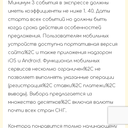
Минимум 3 события в экспрессе должны
иметь коэффициенты не ниже 1. 40. Даты
старта всех событий но должны быть
когда срока действия особенностей
предложения. Пользователям мобильных
устройств доступна портативная версия
сайта%2C и также приложения надзором
iOS и Android. Функционал мобильных
сервисов несколько ограничен%2C не
позволяет выполнять указанные операции
(регистрация%2C ставки%2C платежи%2C
выводы). Выбора предлагается из
множество десятков%2C включая валюты
почти всех стран СНГ.
Контора понравится только начинающему