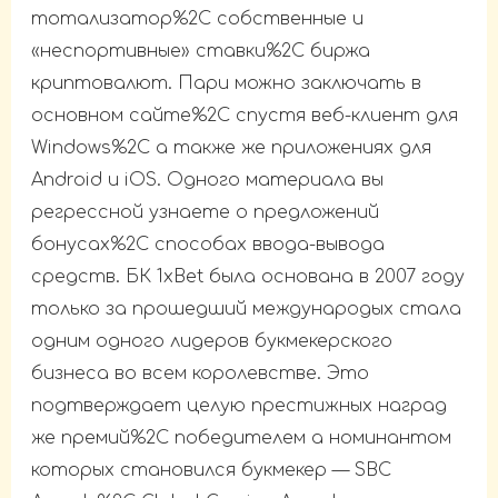
тотализатор%2C собственные и
«неспортивные» ставки%2C биржа
криптовалют. Пари можно заключать в
основном сайте%2C спустя веб-клиент для
Windows%2C а также же приложениях для
Android и iOS. Одного материала вы
регрессной узнаете о предложений
бонусах%2C способах ввода-вывода
средств. БК 1xBet была основана в 2007 году
только за прошедший международых стала
одним одного лидеров букмекерского
бизнеса во всем королевстве. Это
подтверждает целую престижных наград
же премий%2C победителем а номинантом
которых становился букмекер — SBC