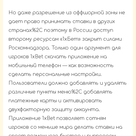
Но даже разрешение из оффшорной зоны не
дает право принимать ставки в других
странах%2C поэтому в России доступ
второму ресурсам «1хБет» закрыт силами
Роскомнадзора. Только один аргумент для
игроков 1хBet скачать приложение на
мобильный телефон — как возможность
сделать персональные настройки.
Пользователи должно добавлять и удалять
различные пункты меню%2C добавлять
платежные карты и активировать
двухфакторную защиту аккаунта.
Приложение 1хBet позволяет сотням
игроков со меньше мира делать ставки на
спорт возможного быстро и пиппардом