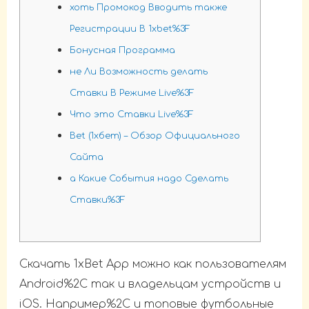
хоть Промокод Вводить также
Регистрации В 1xbet%3F
Бонусная Программа
не Ли Возможность делать
Ставки В Режиме Live%3F
Что это Ставки Live%3F
Bet (1хбет) – Обзор Официального
Сайта
а Какие События надо Сделать
Ставки%3F
Скачать 1xBet App можно как пользователям
Android%2C так и владельцам устройств и
iOS. Например%2C и топовые футбольные