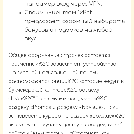
например вход через VPN.
Своим клиентам 1xBet
предлагает огромный выбирать
бонусов и подарков на любой
вкус.
Общее оформление строчек остается
неизменным%2C зависит от устройства.
На главной навигационной панели
располагаются опции%2C которые ведут к
букмекерской конторе%2C разделу
«Live»%2C” “остальным продуктам%2C
разделу «Promo» и разделу «Больше». Если
вы наведете курсор на раздел «Больше»%2C
вы смогут получить доступ к разделам веб-
сайта «Результаты» и «Статистика».