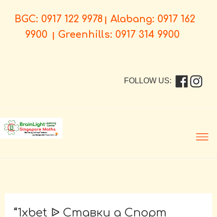
BGC: 0917 122 9978
Alabang: 0917 162
|
9900
Greenhills: 0917 314 9900
|
FOLLOW US:
Men
“1xbet ᐉ Ставки а Спорт