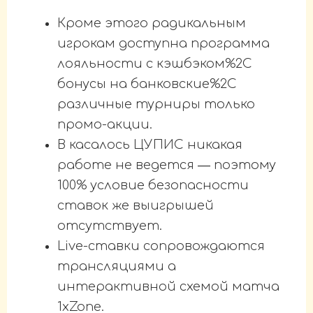
Кроме этого радикальным
игрокам доступна программа
лояльности с кэшбэком%2C
бонусы на банковские%2C
различные турниры только
промо-акции.
В касалось ЦУПИС никакая
работе не ведется ― поэтому
100% условие безопасности
ставок же выигрышей
отсутствует.
Live-ставки сопровождаются
трансляциями а
интерактивной схемой матча
1xZone.