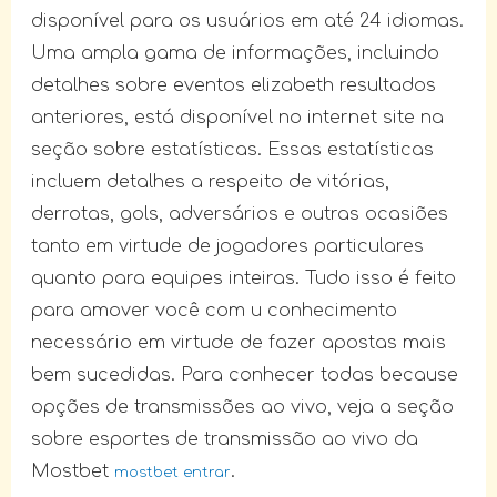
disponível para os usuários em até 24 idiomas.
Uma ampla gama de informações, incluindo
detalhes sobre eventos elizabeth resultados
anteriores, está disponível no internet site na
seção sobre estatísticas. Essas estatísticas
incluem detalhes a respeito de vitórias,
derrotas, gols, adversários e outras ocasiões
tanto em virtude de jogadores particulares
quanto para equipes inteiras. Tudo isso é feito
para amover você com u conhecimento
necessário em virtude de fazer apostas mais
bem sucedidas. Para conhecer todas because
opções de transmissões ao vivo, veja a seção
sobre esportes de transmissão ao vivo da
Mostbet
.
mostbet entrar