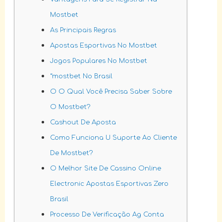
Mostbet
As Principais Regras
Apostas Esportivas No Mostbet
Jogos Populares No Mostbet
“mostbet No Brasil
O O Qual Você Precisa Saber Sobre
O Mostbet?
Cashout De Aposta
Como Funciona U Suporte Ao Cliente
De Mostbet?
O Melhor Site De Cassino Online
Electronic Apostas Esportivas Zero
Brasil
Processo De Verificação Ag Conta