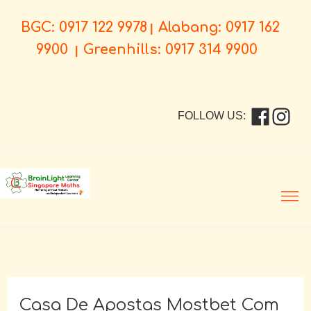
BGC: 0917 122 9978
Alabang: 0917 162
|
9900
Greenhills: 0917 314 9900
|
FOLLOW US:
Men
Casa De Apostas Mostbet Com