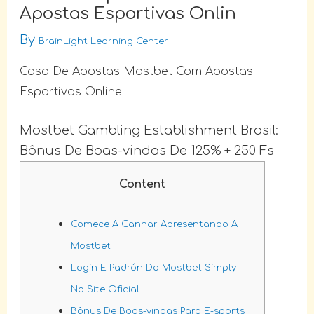
Apostas Esportivas Onlin
By
BrainLight Learning Center
Casa De Apostas Mostbet Com Apostas
Esportivas Online
Mostbet Gambling Establishment Brasil:
Bônus De Boas-vindas De 125% + 250 Fs
Content
Comece A Ganhar Apresentando A
Mostbet
Login E Padrón Da Mostbet Simply
No Site Oficial
Bônus De Boas-vindas Para E-sports