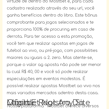
virtude de dentro do Mostbet e, para cada
cadastro realizado através do seu url, você
ganha benefícios dentro do libro. Este bônus
comprobante para jogos selecionados e te
proporciona 100% de procuring em caso de
derrota. Para ter acesso a esta promoção,
você tem que realizar apostas em jogos de
futebol ao vivo, ou pré-jogo, com possibilities
maiores ou iguais a 2. zero. Mas atente-se,
porque o valor ag aposta não pode ser menor
la cual R$ 40, 00 e você só pode realizar
especulações em eventos modestos. É
possível realizar apostas Mostbet ao vivo nos
mais variados mercados adentro desta casa.
Login E Registro Da Mostbet Not Any Site Oficial
Nossa plataforma” “Mostbet oferece diversos