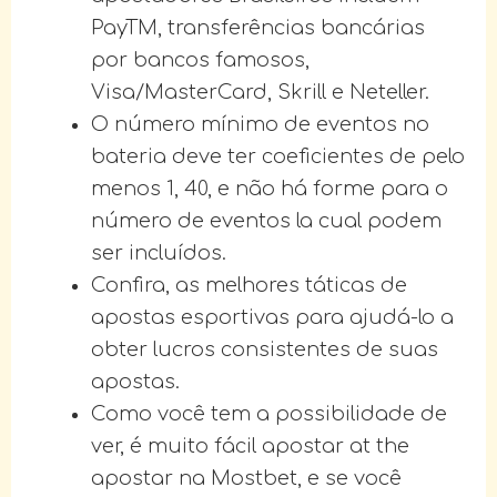
PayTM, transferências bancárias
por bancos famosos,
Visa/MasterCard, Skrill e Neteller.
O número mínimo de eventos no
bateria deve ter coeficientes de pelo
menos 1, 40, e não há forme para o
número de eventos la cual podem
ser incluídos.
Confira, as melhores táticas de
apostas esportivas para ajudá-lo a
obter lucros consistentes de suas
apostas.
Como você tem a possibilidade de
ver, é muito fácil apostar at the
apostar na Mostbet, e se você