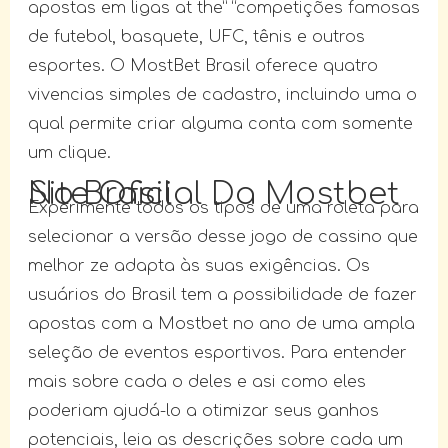
apostas em ligas at the” “competições famosas
de futebol, basquete, UFC, tênis e outros
esportes. O MostBet Brasil oferece quatro
vivencias simples de cadastro, incluindo uma o
qual permite criar alguma conta com somente
um clique.
Site Oficial Da Mostbet No Brasil
Experimente todos os tipos de uma roleta para
selecionar a versão desse jogo de cassino que
melhor ze adapta às suas exigências. Os
usuários do Brasil tem a possibilidade de fazer
apostas com a Mostbet no ano de uma ampla
seleção de eventos esportivos. Para entender
mais sobre cada o deles e asi como eles
poderiam ajudá-lo a otimizar seus ganhos
potenciais, leia as descrições sobre cada um