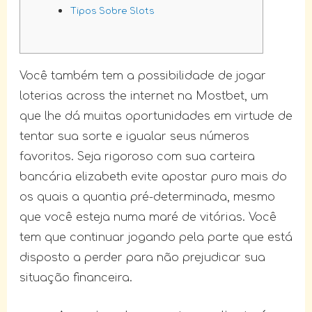
Tipos Sobre Slots
Você também tem a possibilidade de jogar
loterias across the internet na Mostbet, um
que lhe dá muitas oportunidades em virtude de
tentar sua sorte e igualar seus números
favoritos. Seja rigoroso com sua carteira
bancária elizabeth evite apostar puro mais do
os quais a quantia pré-determinada, mesmo
que você esteja numa maré de vitórias. Você
tem que continuar jogando pela parte que está
disposto a perder para não prejudicar sua
situação financeira.