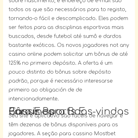
sobre nascimento, e endereço de e-mail são
todos os que são necessários para to registo,
tornando-o fácil e descomplicado. Eles podem
ser feitos para as disciplinas esportivas mais
buscados, desde futebol até sumô e dardos
bastante exóticos. Os novos jogadores not any
casino online podem solicitar um bônus de até
125% no primeiro depósito. A oferta é um
pouco distinto do bônus sobre depósito
padrão, porque é necessário interesarse
primeiro ao obligación de de
intencionadamente.
Bônus Para Boas-vindas Para E-sports E Cassinos
Seu site e aplicativo são fáceis de navegar e
têm dezenas de bônus disponíveis para os
jogadores. A seção para cassino Mostbet