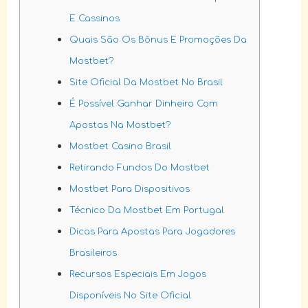
E Cassinos
Quais São Os Bônus E Promoções Da
Mostbet?
Site Oficial Da Mostbet No Brasil
É Possível Ganhar Dinheiro Com
Apostas Na Mostbet?
Mostbet Casino Brasil
Retirando Fundos Do Mostbet
Mostbet Para Dispositivos
Técnico Da Mostbet Em Portugal
Dicas Para Apostas Para Jogadores
Brasileiros
Recursos Especiais Em Jogos
Disponíveis No Site Oficial