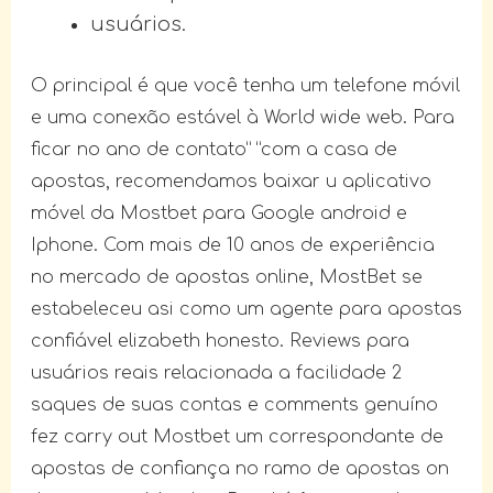
usuários.
O principal é que você tenha um telefone móvil
e uma conexão estável à World wide web. Para
ficar no ano de contato” “com a casa de
apostas, recomendamos baixar u aplicativo
móvel da Mostbet para Google android e
Iphone. Com mais de 10 anos de experiência
no mercado de apostas online, MostBet se
estabeleceu asi como um agente para apostas
confiável elizabeth honesto. Reviews para
usuários reais relacionada a facilidade 2
saques de suas contas e comments genuíno
fez carry out Mostbet um correspondante de
apostas de confiança no ramo de apostas on