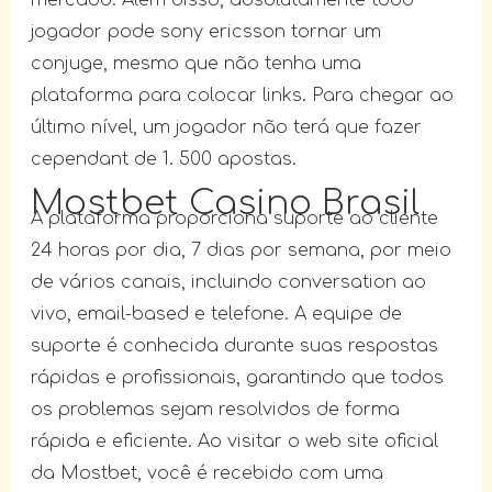
jogador pode sony ericsson tornar um
conjuge, mesmo que não tenha uma
plataforma para colocar links. Para chegar ao
último nível, um jogador não terá que fazer
cependant de 1. 500 apostas.
Mostbet Casino Brasil
A plataforma proporciona suporte ao cliente
24 horas por dia, 7 dias por semana, por meio
de vários canais, incluindo conversation ao
vivo, email-based e telefone. A equipe de
suporte é conhecida durante suas respostas
rápidas e profissionais, garantindo que todos
os problemas sejam resolvidos de forma
rápida e eficiente. Ao visitar o web site oficial
da Mostbet, você é recebido com uma