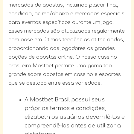
mercados de apostas, incluindo placar final,
handicap, acima/abaixo e mercados especiais
para eventos específicos durante um jogo.
Esses mercados são atualizados regularmente
com base em últimas tendências at the dados,
proporcionando aos jogadores as grandes
opções de apostas online. O nosso cassino
brasileiro Mostbet permite uma gama tão
grande sobre apostas em cassino e esportes
que se destaca entre essa variedade.
A Mostbet Brasil possui seus
próprios termos e condições,
elizabeth os usuários devem lê-los e
compreendê-los antes de utilizar a