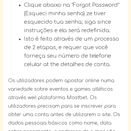
Clique abaixo na “Forgot Password”
(Esqueci minha senha) ze tiver
esquecido tua senha; siga since
instruções e ela será redefinida.
Isto é feito através de um processo
de 2 etapas, e requer que você
forneça seu número de telefone
celular at the detalhes de conta.
Os utilizadores podem apostar online numa
variedade sobre eventos e games atléticos
através weil plataforma Mostbet. Os
utilizadores precisam para se inscrever para
obter uma conta antes de utilizarem o site. Os
dados pessoais básicos como nome, data