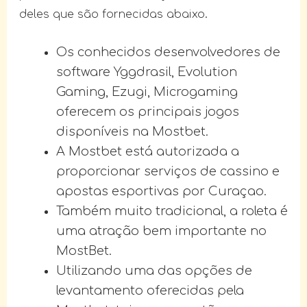
deles que são fornecidas abaixo.
Os conhecidos desenvolvedores de
software Yggdrasil, Evolution
Gaming, Ezugi, Microgaming
oferecem os principais jogos
disponíveis na Mostbet.
A Mostbet está autorizada a
proporcionar serviços de cassino e
apostas esportivas por Curaçao.
Também muito tradicional, a roleta é
uma atração bem importante no
MostBet.
Utilizando uma das opções de
levantamento oferecidas pela