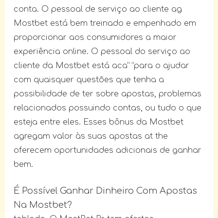
conta. O pessoal de serviço ao cliente ag
Mostbet está bem treinado e empenhado em
proporcionar aos consumidores a maior
experiência online. O pessoal do serviço ao
cliente da Mostbet está aca” “para o ajudar
com quaisquer questões que tenha a
possibilidade de ter sobre apostas, problemas
relacionados possuindo contas, ou tudo o que
esteja entre eles. Esses bônus da Mostbet
agregam valor às suas apostas at the
oferecem oportunidades adicionais de ganhar
bem.
É Possível Ganhar Dinheiro Com Apostas
Na Mostbet?