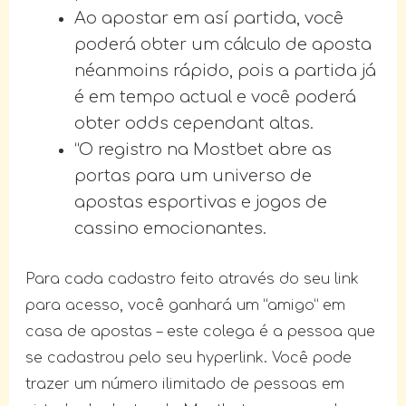
Ao apostar em así partida, você
poderá obter um cálculo de aposta
néanmoins rápido, pois a partida já
é em tempo actual e você poderá
obter odds cependant altas.
“O registro na Mostbet abre as
portas para um universo de
apostas esportivas e jogos de
cassino emocionantes.
Para cada cadastro feito através do seu link
para acesso, você ganhará um “amigo” em
casa de apostas – este colega é a pessoa que
se cadastrou pelo seu hyperlink. Você pode
trazer um número ilimitado de pessoas em