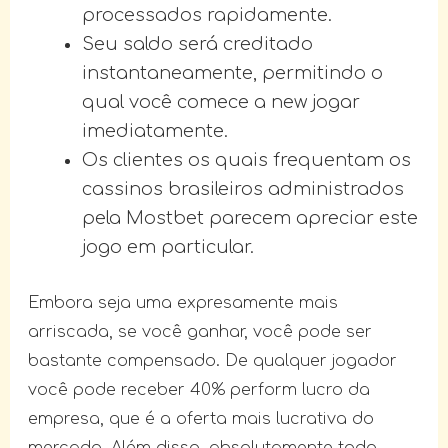
processados rapidamente.
Seu saldo será creditado
instantaneamente, permitindo o
qual você comece a new jogar
imediatamente.
Os clientes os quais frequentam os
cassinos brasileiros administrados
pela Mostbet parecem apreciar este
jogo em particular.
Embora seja uma expresamente mais
arriscada, se você ganhar, você pode ser
bastante compensado. De qualquer jogador
você pode receber 40% perform lucro da
empresa, que é a oferta mais lucrativa do
mercado. Além disso, absolutamente todo