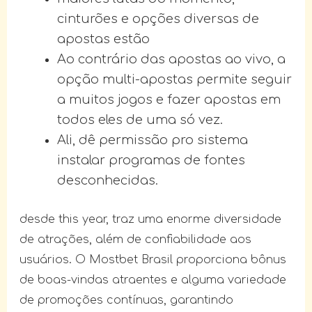
cinturões e opções diversas de
apostas estão
Ao contrário das apostas ao vivo, a
opção multi-apostas permite seguir
a muitos jogos e fazer apostas em
todos eles de uma só vez.
Ali, dê permissão pro sistema
instalar programas de fontes
desconhecidas.
desde this year, traz uma enorme diversidade
de atrações, além de confiabilidade aos
usuários. O Mostbet Brasil proporciona bônus
de boas-vindas atraentes e alguma variedade
de promoções contínuas, garantindo