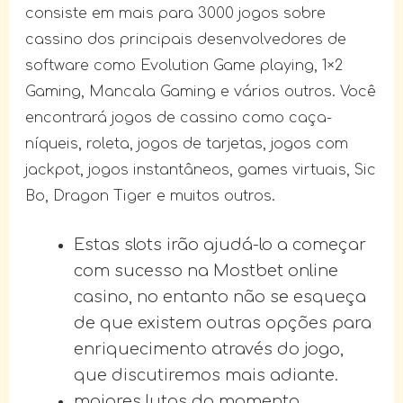
consiste em mais para 3000 jogos sobre
cassino dos principais desenvolvedores de
software como Evolution Game playing, 1×2
Gaming, Mancala Gaming e vários outros. Você
encontrará jogos de cassino como caça-
níqueis, roleta, jogos de tarjetas, jogos com
jackpot, jogos instantâneos, games virtuais, Sic
Bo, Dragon Tiger e muitos outros.
Estas slots irão ajudá-lo a começar
com sucesso na Mostbet online
casino, no entanto não se esqueça
de que existem outras opções para
enriquecimento através do jogo,
que discutiremos mais adiante.
maiores lutas do momento,