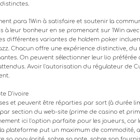
distinctes.
ment para 1Win à satisfaire et soutenir la commu
ès à leur bonheur en se promenant sur 1Win avec 
es différentes variantes de holdem poker incluent
zz. Chacun offre une expérience distinctive, du
antes. On peuvent sélectionner leur lio préfér
attendus. Avoir l’autorisation du régulateur de 
ent.
e D’ivoire
s et peuvent être réparties par sort (à durée l
par section du web-site (prime de casino et prime
ment ici l’option parfaite pour les joueurs, car 
 la plateforme put un maximum de commodité, afi
e sa popularité, sobre sa note, sobre son fournis