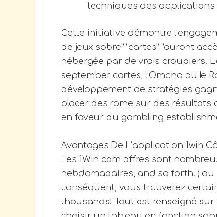
techniques des applications 
Cette initiative démontre l’engage
de jeux sobre” “cartes” “auront acc
hébergée par de vrais croupiers. L
september cartes, l’Omaha ou le Ra
développement de stratégies gagn
placer des rome sur des résultats 
en faveur du gambling establishm
Avantages De L’application 1win Côt
Les 1Win com offres sont nombreuse
hebdomadaires, and so forth. ) ou 
conséquent, vous trouverez certaine
thousands! Tout est renseigné sur
choisir un tableau en fonction sobr