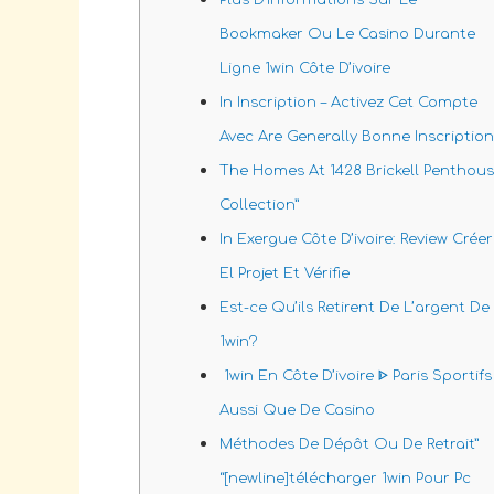
Plus D’informations Sur Le
Bookmaker Ou Le Casino Durante
Ligne 1win Côte D’ivoire
In Inscription – Activez Cet Compte
Avec Are Generally Bonne Inscription
The Homes At 1428 Brickell Penthou
Collection”
In Exergue Côte D’ivoire: Review Créer
El Projet Et Vérifie
Est-ce Qu’ils Retirent De L’argent De
1win?
️ 1win En Côte D’ivoire ᐈ Paris Sportifs
Aussi Que De Casino
Méthodes De Dépôt Ou De Retrait”
“[newline]télécharger 1win Pour Pc