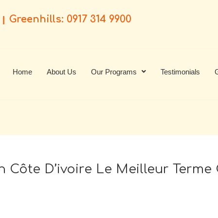
Greenhills: 0917 314 9900
|
Home
About Us
Our Programs
Testimonials
G
in Côte D’ivoire Le Meilleur Terme