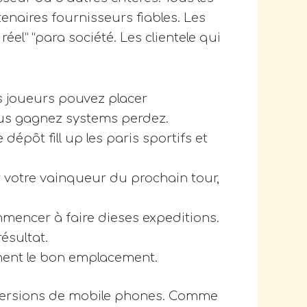
enaires fournisseurs fiables. Les
el” “para société. Les clientele qui
es joueurs pouvez placer
ous gagnez systems perdez.
pôt fill up les paris sportifs et
r votre vainqueur du prochain tour,
ommencer à faire dieses expeditions.
résultat.
ement le bon emplacement.
s versions de mobile phones. Comme