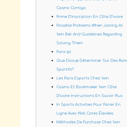
Casino Contigo
Prime D’inscription En Côte D’ivoire
Possible Problems When Joining At
1win Bet And Guidelines Regarding
Solving Them
Paris Ipl
Que Dois-je Déterminer Sur Des Ro
Sportifs?
Les Paris Esports Chez 1win
Casino Et Bookmaker 1win Côte
D’ivoire Instructions En Savoir Plus
In Sports Activities Pour Parier En
Ligne Avec Kklk Cotes Élevées
Méthodes De Purchase Chez 1win