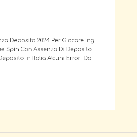
enza Deposito 2024 Per Giocare Ing
ree Spin Con Assenza Di Deposito
sito In Italia Alcuni Errori Da