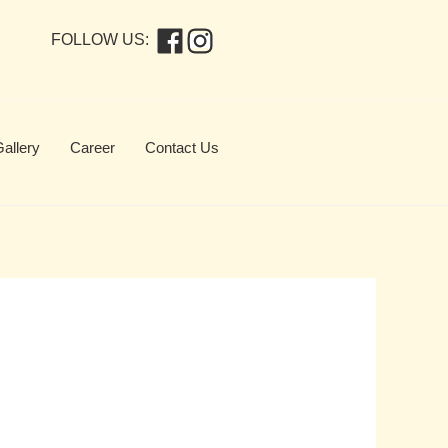
FOLLOW US:
allery
Career
Contact Us