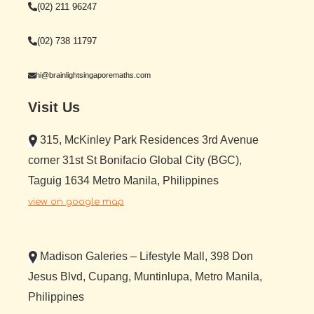
(02) 211 96247
(02) 738 11797
hi@brainlightsingaporemaths.com
Visit Us
315, McKinley Park Residences 3rd Avenue
corner 31st St Bonifacio Global City (BGC),
Taguig 1634 Metro Manila, Philippines
view on google map
Madison Galeries – Lifestyle Mall, 398 Don
Jesus Blvd, Cupang, Muntinlupa, Metro Manila,
Philippines