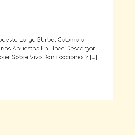
puesta Larga Bbrbet Colombia
Minas Apuestas En Línea Descargar
r Sobre Vivo Bonificaciones Y […]