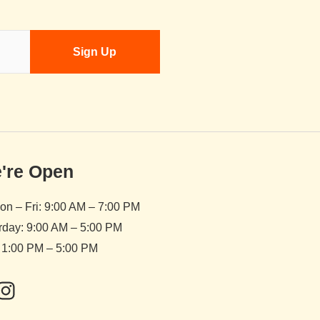
're Open
n – Fri: 9:00 AM – 7:00 PM
rday: 9:00 AM – 5:00 PM
 1:00 PM – 5:00 PM