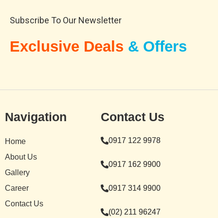
Respuesta
Subscribe To Our Newsletter
Larg
Exclusive Deals
& Offers
Navigation
Contact Us
0917 122 9978
Home
About Us
0917 162 9900
Gallery
Career
0917 314 9900
Contact Us
(02) 211 96247