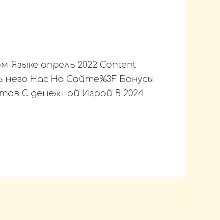
 Языке апрель 2022 Content
ь него Нас На Сайте%3F Бонусы
тов С денежной Игрой В 2024