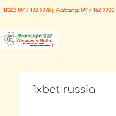
BGC: 0917 122 9978
Alabang: 0917 162 9900
|
1xbet russia