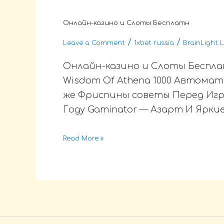
Онлайн-
Онлайн-казино и Слоты Бесплатн
казино
/
/
Leave a Comment
1xbet russia
BrainLight 
и
Слоты
Онлайн-казино и Слоты Бесплат
Бесплатн
Wisdom Of Athena 1000 Автомат
же Фриспины советы Перед Игр
Году Gaminator — Азарт И Яркие
Read More »