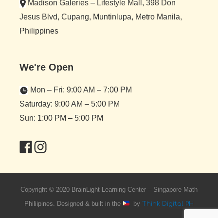
Madison Galeries – Lifestyle Mall, 398 Don
Jesus Blvd, Cupang, Muntinlupa, Metro Manila,
Philippines
We're Open
Mon – Fri: 9:00 AM – 7:00 PM
Saturday: 9:00 AM – 5:00 PM
Sun: 1:00 PM – 5:00 PM
Copyright © 2020 BrainLight Learning Center – Singapore Math
Philiipines. Designed & built in the
by
Think Digital PH