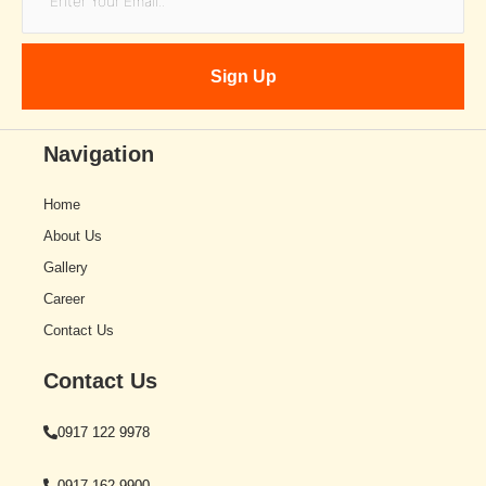
Navigation
Home
About Us
Gallery
Career
Contact Us
Contact Us
0917 122 9978
0917 162 9900