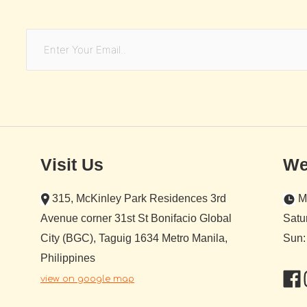
Visit Us
We
315, McKinley Park Residences 3rd
Mo
Avenue corner 31st St Bonifacio Global
Satu
City (BGC), Taguig 1634 Metro Manila,
Sun:
Philippines
view on google map