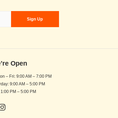
're Open
n – Fri: 9:00 AM – 7:00 PM
rday: 9:00 AM – 5:00 PM
 1:00 PM – 5:00 PM