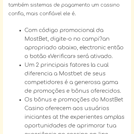
também sistemas de pagamento um cassino
confia, mais confiável ele é.
Com código promocional da
MostBet, digite-o no campi?an
apropriado abaixo, electronic então
o botão «Verificar» será ativado.
Um 2 principais fatores la cual
diferencia a Mostbet de seus
competidores é a generosa gama
de promoções e bônus oferecidos.
Os bônus e promoções do MostBet
Casino oferecem aos usuários
iniciantes at the experientes amplas
oportunidades de aprimorar tua