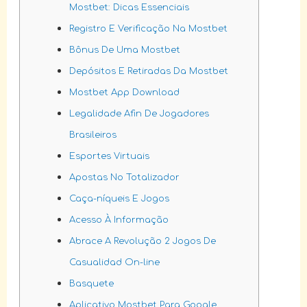
Mostbet: Dicas Essenciais
Registro E Verificação Na Mostbet
Bônus De Uma Mostbet
Depósitos E Retiradas Da Mostbet
Mostbet App Download
Legalidade Afin De Jogadores
Brasileiros
Esportes Virtuais
Apostas No Totalizador
Caça-níqueis E Jogos
Acesso À Informação
Abrace A Revolução 2 Jogos De
Casualidad On-line
Basquete
Aplicativo Mostbet Para Google