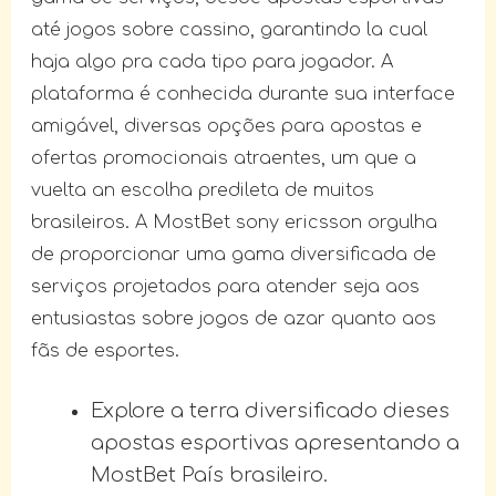
até jogos sobre cassino, garantindo la cual
haja algo pra cada tipo para jogador. A
plataforma é conhecida durante sua interface
amigável, diversas opções para apostas e
ofertas promocionais atraentes, um que a
vuelta an escolha predileta de muitos
brasileiros. A MostBet sony ericsson orgulha
de proporcionar uma gama diversificada de
serviços projetados para atender seja aos
entusiastas sobre jogos de azar quanto aos
fãs de esportes.
Explore a terra diversificado dieses
apostas esportivas apresentando a
MostBet País brasileiro.