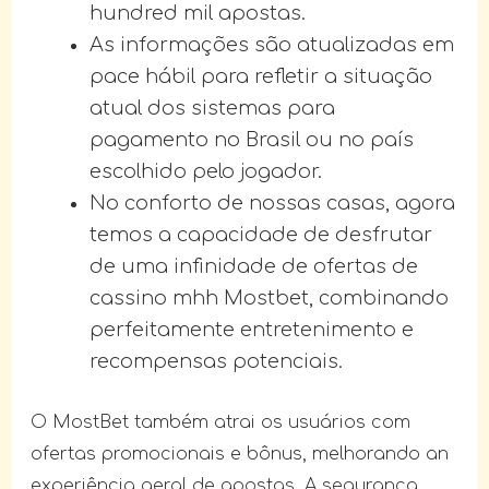
hundred mil apostas.
As informações são atualizadas em
pace hábil para refletir a situação
atual dos sistemas para
pagamento no Brasil ou no país
escolhido pelo jogador.
No conforto de nossas casas, agora
temos a capacidade de desfrutar
de uma infinidade de ofertas de
cassino mhh Mostbet, combinando
perfeitamente entretenimento e
recompensas potenciais.
O MostBet também atrai os usuários com
ofertas promocionais e bônus, melhorando an
experiência geral de apostas. A segurança