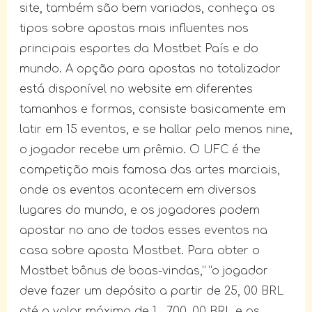
site, também são bem variados, conheça os
tipos sobre apostas mais influentes nos
principais esportes da Mostbet País e do
mundo. A opção para apostas no totalizador
está disponível no website em diferentes
tamanhos e formas, consiste basicamente em
latir em 15 eventos, e se hallar pelo menos nine,
o jogador recebe um prêmio. O UFC é the
competição mais famosa das artes marciais,
onde os eventos acontecem em diversos
lugares do mundo, e os jogadores podem
apostar no ano de todos esses eventos na
casa sobre aposta Mostbet. Para obter o
Mostbet bônus de boas-vindas,” “o jogador
deve fazer um depósito a partir de 25, 00 BRL
até o valor máximo de 1 . 700, 00 BRL e as