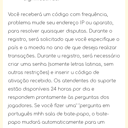
Você receberá um código com frequência,
problema mude seu endereço IP ou aparato,
para resolver quaisquer disputas. Durante o
registro, será solicitado que você especifique o
país e a moeda no ano de que deseja realizar
transações. Durante u registro, será necessário
criar uma senha (somente letras latinas, sem
outras restrições) e inserir u código de
ativação recebido. Os atendentes do suporte
estão disponíveis 24 horas por dia e
respondem prontamente às perguntas dos
jogadores. Se você fizer uma” “pergunta em
português mhh sala de bate-papo, o bate-
papo mudará automaticamente para um