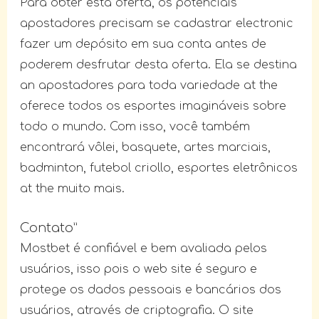
Para obter esta oferta, os potenciais
apostadores precisam se cadastrar electronic
fazer um depósito em sua conta antes de
poderem desfrutar desta oferta. Ela se destina
an apostadores para toda variedade at the
oferece todos os esportes imagináveis sobre
todo o mundo. Com isso, você também
encontrará vôlei, basquete, artes marciais,
badminton, futebol criollo, esportes eletrônicos
at the muito mais.
Contato”
Mostbet é confiável e bem avaliada pelos
usuários, isso pois o web site é seguro e
protege os dados pessoais e bancários dos
usuários, através de criptografia. O site