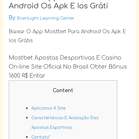
Android Os Apk E Ios Gráti
By
BrainLight Learning Center
Baixar O App Mostbet Para Android Os Apk E
Ios Grátis
Mostbet Apostas Desportivas E Casino
On-line Site Oficial No Brasil Obter Bônus
1600 R$ Entar
Content
Aplicativo X Site
Características E Avaliação Das
Apostas Esportivas
Contato”