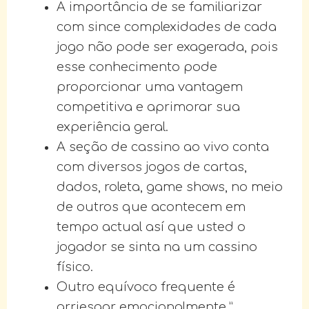
A importância de se familiarizar
com since complexidades de cada
jogo não pode ser exagerada, pois
esse conhecimento pode
proporcionar uma vantagem
competitiva e aprimorar sua
experiência geral.
A seção de cassino ao vivo conta
com diversos jogos de cartas,
dados, roleta, game shows, no meio
de outros que acontecem em
tempo actual así que usted o
jogador se sinta na um cassino
físico.
Outro equívoco frequente é
arriesgar emocionalmente,”