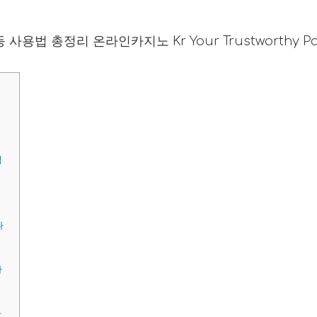
용법 총정리 온라인카지노 Kr Your Trustworthy Partn
점
나
나
과