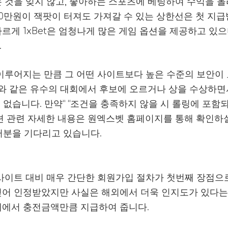
 것을 잊지 않고, 좋아하는 스포츠에 베팅하여 수익을 올
0만원이 잭팟이 터져도 가져갈 수 있는 상한선은 첫 지
르게 1xBet은 엄청나게 많은 게임 옵션을 제공하고 있
.
루어지는 만큼 그 어떤 사이트보다 높은 수준의 보안이 요
드와 같은 유수의 대회에서 후보에 오르거나 상을 수상하면
수 없습니다. 만약” “조건을 충족하지 않을 시 롤링에 포함
 관련 자세한 내용은 원엑스벳 홈페이지를 통해 확인하실 수
 여러분을 기다리고 있습니다.
사이트 대비 매우 간단한 회원가입 절차가 첫번째 장점으로
어 인정받았지만 사실은 해외에서 더욱 인지도가 있다는 사
 내에서 충전금액만큼 지급하여 줍니다.