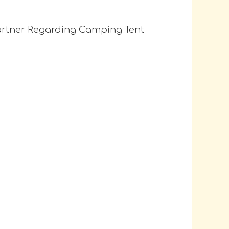
er Regarding Camping Tent