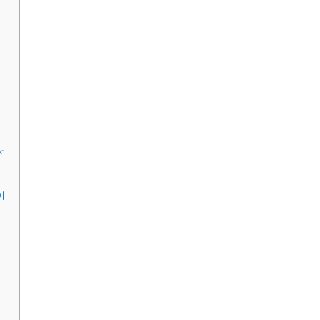
법
서
이
리