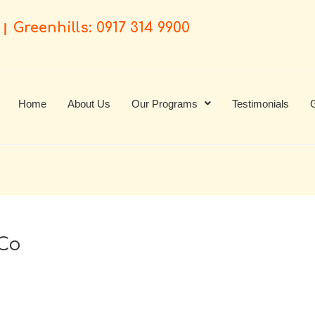
Greenhills: 0917 314 9900
|
Home
About Us
Our Programs
Testimonials
G
Co