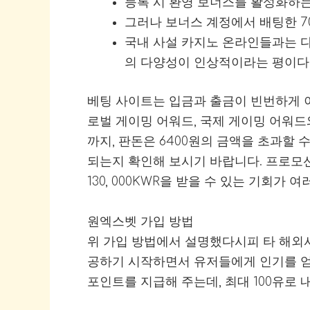
등록 시 환영 보너스를 활성화하는
그러나 보너스 계정에서 배팅한 7
국내 사설 카지노 온라인들과는 다
의 다양성이 인상적이라는 평이다
베팅 사이트는 입금과 출금이 빈번하게 이
로벌 게이밍 어워드, 국제 게이밍 어워
까지, 판돈은 6400원의 금액을 초과할 
되는지 확인해 보시기 바랍니다. 프로모션
130, 000KWR을 받을 수 있는 기회가
원엑스벳 가입 방법
위 가입 방법에서 설명했다시피 타 해외
공하기 시작하면서 유저들에게 인기를 얻
포인트를 지급해 주는데, 최대 100유로