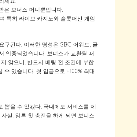
리세요.
급받은 보너스 머니뿐입니다.
으며 특히 라이브 카지노와 슬롯머신 게임
구된다. 이러한 명성은 SBC 어워드, 글
서 입증되었습니다. 보너스가 교환될 때
되지 않으니, 반드시 베팅 전 조건에 부합
 있습니다. 첫 입금으로 +100% 최대
 뽑을 수 있겠다. 국내에도 서비스를 제
실. 암튼 첫 충전을 하게 되면 보너스