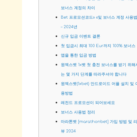
보너스 계정의 차이
Bet 프로모션코드» «및 보너스 계정 사용
– 2024년
신규 입금 이벤트 결론
첫 입금시 최대 100 Eur까지 100% 보너스
앱을 통한 입금 방법
원엑스벳 1x벳 첫 충전 보너스를 받기 위해
는 몇 가지 단계를 따라주셔야 합니다
원엑스벳(1xbet) 안드로이드 어플 설치 및 
용방법
레전드 프로모션이 되어보세요
보너스 사용법 정리
마라톤벳 [marathonbet] 가입 방법 및 
뷰 2024