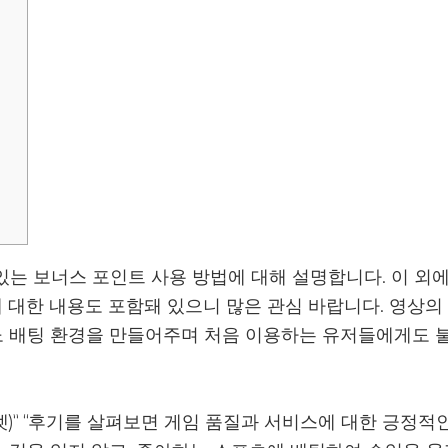
 있는 보너스 포인트 사용 방법에 대해 설명합니다. 이 외
 대한 내용도 포함돼 있으니 많은 관심 바랍니다. 영상의
 배팅 환경을 만들어주며 처음 이용하는 유저들에게도 불
벳)” “후기를 살펴보면 게임 품질과 서비스에 대한 긍정적인