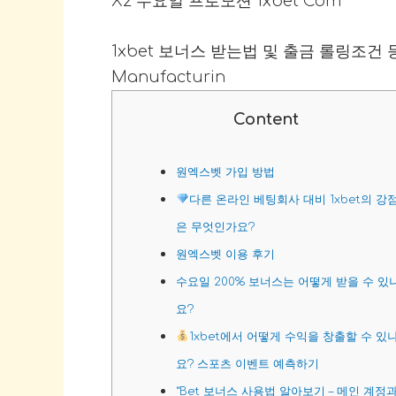
X2 수요일 프로모션 1xbet Com
1xbet 보너스 받는법 및 출금 롤링조건 등 사
Manufacturin
Content
원엑스벳 가입 방법
다른 온라인 베팅회사 대비 1xbet의 강
은 무엇인가요?
원엑스벳 이용 후기
수요일 200% 보너스는 어떻게 받을 수 있
요?
1xbet에서 어떻게 수익을 창출할 수 있
요? 스포츠 이벤트 예측하기
“Bet 보너스 사용법 알아보기 – 메인 계정