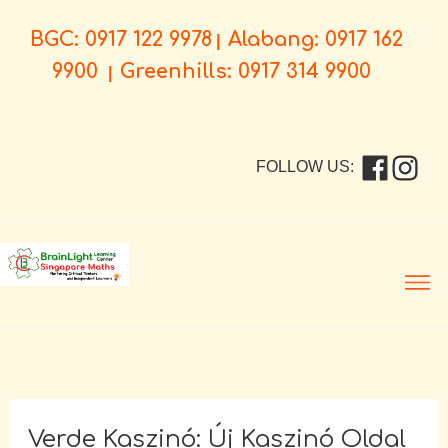
BGC: 0917 122 9978
Alabang: 0917 162
|
9900
Greenhills: 0917 314 9900
|
FOLLOW US:
Men
Verde Kaszinó: Új Kaszinó Oldal