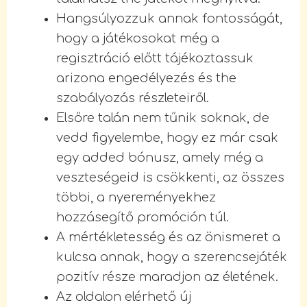
Hangsúlyozzuk annak fontosságát,
hogy a játékosokat még a
regisztráció előtt tájékoztassuk
arizona engedélyezés és the
szabályozás részleteiről.
Elsőre talán nem tűnik soknak, de
vedd figyelembe, hogy ez már csak
egy added bónusz, amely még a
veszteségeid is csökkenti, az összes
többi, a nyereményekhez
hozzásegítő promóción túl.
A mértékletesség és az önismeret a
kulcsa annak, hogy a szerencsejáték
pozitív része maradjon az életének.
Az oldalon elérhető új