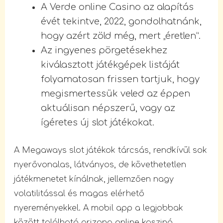
A Verde online Casino az alapítás
évét tekintve, 2022, gondolhatnánk,
hogy azért zöld még, mert „éretlen”.
Az ingyenes pörgetésekhez
kiválasztott játékgépek listáját
folyamatosan frissen tartjuk, hogy
megismertessük veled az éppen
aktuálisan népszerű, vagy az
ígéretes új slot játékokat.
A Megaways slot játékok tárcsás, rendkívül sok
nyerővonalas, látványos, de követhetetlen
játékmenetet kínálnak, jellemzően nagy
volatilitással és magas elérhető
nyereményekkel. A mobil app a legjobbak
között található arizona online kaszinó