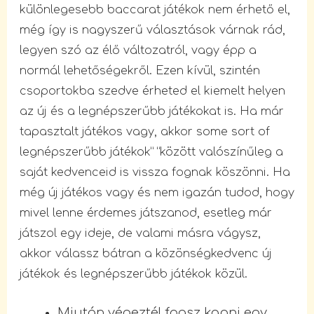
különlegesebb baccarat játékok nem érhető el,
még így is nagyszerű választások várnak rád,
legyen szó az élő változatról, vagy épp a
normál lehetőségekről. Ezen kívül, szintén
csoportokba szedve érheted el kiemelt helyen
az új és a legnépszerűbb játékokat is. Ha már
tapasztalt játékos vagy, akkor some sort of
legnépszerűbb játékok” “között valószínűleg a
saját kedvenceid is vissza fognak köszönni. Ha
még új játékos vagy és nem igazán tudod, hogy
mivel lenne érdemes játszanod, esetleg már
játszol egy ideje, de valami másra vágysz,
akkor válassz bátran a közönségkedvenc új
játékok és legnépszerűbb játékok közül.
Miután végeztél fogsz kapni egy