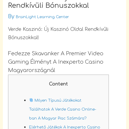
Rendkívüli Bónuszokkal
By
BrainLight Learning Center
Verde Kaszinó: Új Kaszinó Oldal Rendkívüli
Bónuszokkal!
Fedezze Skavanker A Premier Video
Gaming Élményt A Inexperto Casino
Magyarországnál
Content
Milyen Típusú Játékokat
Találhatok A Verde Casino Online-
ban A Magyar Piac Számára?
Elérhető Játékok A Inexperto Casino