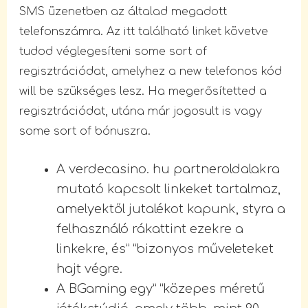
SMS üzenetben az általad megadott
telefonszámra. Az itt található linket követve
tudod véglegesíteni some sort of
regisztrációdat, amelyhez a new telefonos kód
will be szükséges lesz. Ha megerősítetted a
regisztrációdat, utána már jogosult is vagy
some sort of bónuszra.
A verdecasino. hu partneroldalakra
mutató kapcsolt linkeket tartalmaz,
amelyektől jutalékot kapunk, styra a
felhasználó rákattint ezekre a
linkekre, és” “bizonyos műveleteket
hajt végre.
A BGaming egy” “közepes méretű