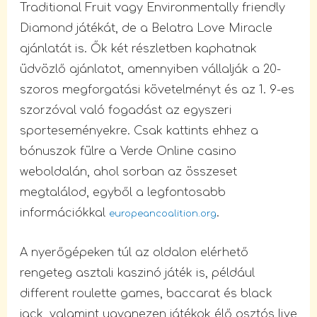
Traditional Fruit vagy Environmentally friendly
Diamond játékát, de a Belatra Love Miracle
ajánlatát is. Ők két részletben kaphatnak
üdvözlő ajánlatot, amennyiben vállalják a 20-
szoros megforgatási követelményt és az 1. 9-es
szorzóval való fogadást az egyszeri
sporteseményekre. Csak kattints ehhez a
bónuszok fülre a Verde Online casino
weboldalán, ahol sorban az összeset
megtalálod, egyből a legfontosabb
információkkal
.
europeancoalition.org
A nyerőgépeken túl az oldalon elérhető
rengeteg asztali kaszinó játék is, például
different roulette games, baccarat és black
jack, valamint ugyanezen játékok élő osztós live