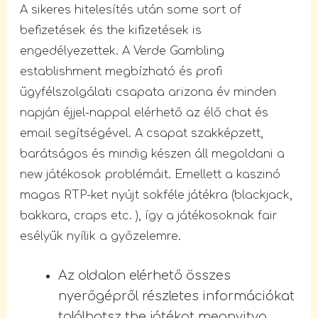
A sikeres hitelesítés után some sort of
befizetések és the kifizetések is
engedélyezettek. A Verde Gambling
establishment megbízható és profi
ügyfélszolgálati csapata arizona év minden
napján éjjel-nappal elérhető az élő chat és
email segítségével. A csapat szakképzett,
barátságos és mindig készen áll megoldani a
new játékosok problémáit. Emellett a kaszinó
magas RTP-ket nyújt sokféle játékra (blackjack,
bakkara, craps etc. ), így a játékosoknak fair
esélyük nyílik a győzelemre.
Az oldalon elérhető összes
nyerőgépről részletes információkat
találhatsz the játékot megnyitva.