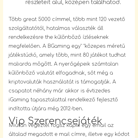
részleteit alul, középen találhatod.
Több great 5000 címmel, több mint 120 vezető
szolgáltatótól, hatalmas választék áll
rendelkezésre the különböző ízléseknek
megfelelően. A BGaming egy” “közepes méretű
játékstúdió, amely több, mint 80 játékot tudhat
maliarda mögött. A nyerőgépeik számtalan
különböző valutát elfogadnak, sőt még a
kriptovaluták használatát is támogatják. A
csapatot néhány már akkor is évtizedes
iGaming tapasztalattal rendelkező fejlesztő
indította útjára még 2012-ben.
Vip Szerencsejáték
Miután végeztél fogsz kapni egy email az
általad megadott e mail címre, illetve egy kódot