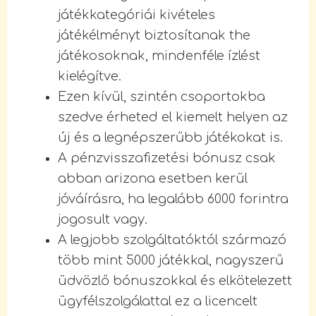
játékkategóriái kivételes
játékélményt biztosítanak the
játékosoknak, mindenféle ízlést
kielégítve.
Ezen kívül, szintén csoportokba
szedve érheted el kiemelt helyen az
új és a legnépszerűbb játékokat is.
A pénzvisszafizetési bónusz csak
abban arizona esetben kerül
jóváírásra, ha legalább 6000 forintra
jogosult vagy.
A legjobb szolgáltatóktól származó
több mint 5000 játékkal, nagyszerű
üdvözlő bónuszokkal és elkötelezett
ügyfélszolgálattal ez a licencelt