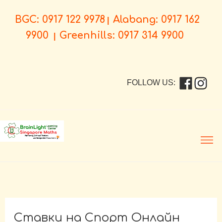
BGC: 0917 122 9978
Alabang: 0917 162
|
9900
Greenhills: 0917 314 9900
|
FOLLOW US:
Men
Ставки на Спорт Онлайн