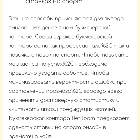
ставках на спорт.
Эти же способы применяются для вывода
выигранных денег в нам букмекерской
конторе. Среди игроков букмекерской
конторы есть как профессионалы%2C так и
новички ставок на спорт. Чтобы повысить
мои шансы на успех%2C необходимо
правильно угадать событие. Чтобы
минимизировать вероятность ошибки при
составлении прогноза%2C гораздо всего
применять достоверную статистику и
учитывать итоги предыдущих матчей.
Букмекерская контора BetBoom предлагает
сделать ставки на спорт онлайн в
прематч а лайв.