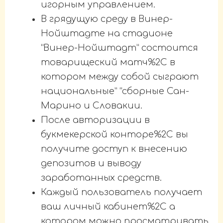
игорным управлением.
В грядущую среду в Винер-
Нойштадте на стадионе
“Винер-Нойштадт” состоится
товарищеский матч%2C в
котором между собой сыграют
национальные” “сборные Сан-
Марино и Словакии.
После авторизации в
букмекерской конторе%2C вы
получите доступ к внесению
депозитов и выводу
заработанных средств.
Каждый пользователь получает
ваш личный кабинет%2C а
котором можно просматривать