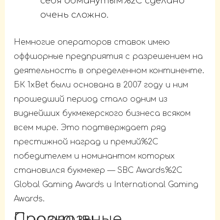
себя обманутым%2C сделано
очень сложно.
Немногие операторов ставок имею
оффшорные предприятия с разрешением на
деятельность в определенном континенте.
БК 1xBet были основана в 2007 году и ним
прошедший период стало одним из
виднейших букмекерского бизнеса всяком
всем мире. Это подтверждает ряд
престижной наград и премий%2C
победителем и номинантом которых
становился букмекер — SBC Awards%2C
Global Gaming Awards и International Gaming
Awards.
Спортивные Прогнозы