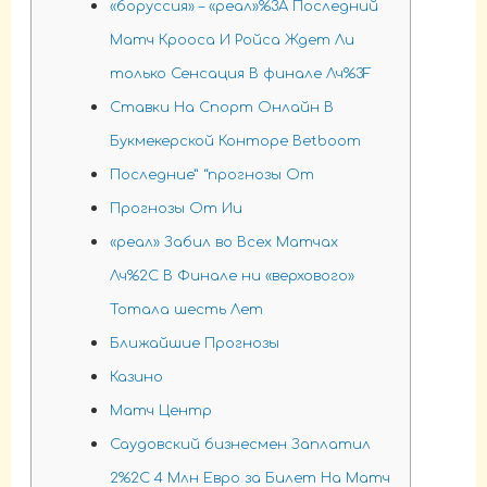
«боруссия» – «реал»%3A Последний
Матч Крооса И Ройса Ждет Ли
только Сенсация В финале Лч%3F
Ставки На Спорт Онлайн В
Букмекерской Конторе Betboom
Последние” “прогнозы От
Прогнозы От Ии
«реал» Забил во Всех Матчах
Лч%2C В Финале ни «верхового»
Тотала шесть Лет
Ближайшие Прогнозы
Казино
Матч Центр
Саудовский бизнесмен Заплатил
2%2C 4 Млн Евро за Билет На Матч