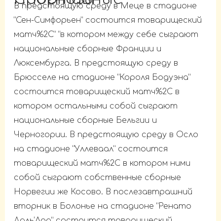
В предстоящую среду в Меце в стадионе
“Сен-Симфорьен” состоится товарищеский
матч%2C” “в котором между себе сыграют
национальные сборные Франции и
Люксембурга. В предстоящую среду в
Брюсселе на стадионе “Короля Бодуэна”
состоится товарищеский матч%2C в
котором остальными собой сыграют
национальные сборные Бельгии и
Черногории. В предстоящую среду в Осло
на стадионе “Уллеваал” состоится
товарищеский матч%2C в котором ними
собой сыграют собственные сборные
Норвегии же Косово. В послезавтрашний
вторник в Болонье на стадионе “Ренато
Даль’Ара” состоится товарищеский