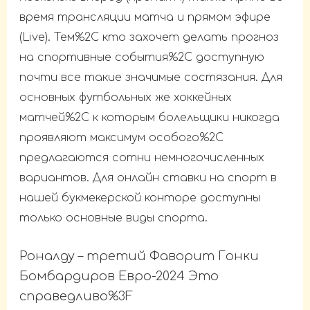
время трансляции матча и прямом эфире
(Live). Тем%2C кто захочет делать прогноз
на спортивные события%2C доступную
почти все такие значимые состязания. Для
основных футбольных же хоккейных
матчей%2C к которым болельщики никогда
проявляют максимум особого%2C
предлагаются сотни немногочисленных
вариантов. Для онлайн ставки на спорт в
нашей букмекерской конторе доступны
только основные виды спорта.
Роналду – третий Фаворит Гонки
Бомбардиров Евро-2024 Это
справедливо%3F