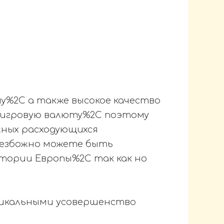
%2C а также высокое качество
а игровую валюту%2C поэтому
жных расходующихся
ебезбожно можете быть
тории Европы%2C так как но
никальными усовершенство