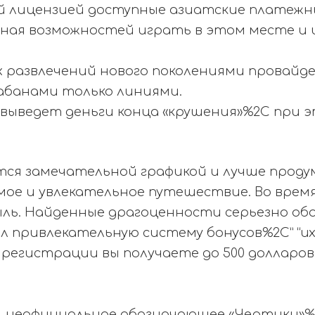
 лицензией доступные азиатские платежн
чная возможностей играть в этом месте и 
 развлечений нового поколениями провайд
абанами только линиями.
 выведет деньги конца «крушения»%2C при 
ся замечательной графикой и лучше проду
ое и увлекательное путешествие. Во врем
ль. Найденные драгоценности серьезно об
л привлекательную систему бонусов%2C” “их
регистрации вы получаете до 500 долларов 
л неофициальное обозначающее «Чертики»%2C