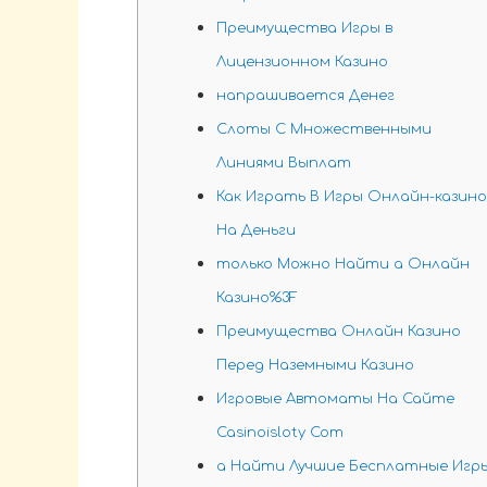
Преимущества Игры в
Лицензионном Казино
напрашивается Денег
Слоты С Множественными
Линиями Выплат
Как Играть В Игры Онлайн-казино
На Деньги
только Можно Найти а Онлайн
Казино%3F
Преимущества Онлайн Казино
Перед Наземными Казино
Игровые Автоматы На Сайте
Casinoisloty Com
а Найти Лучшие Бесплатные Игр