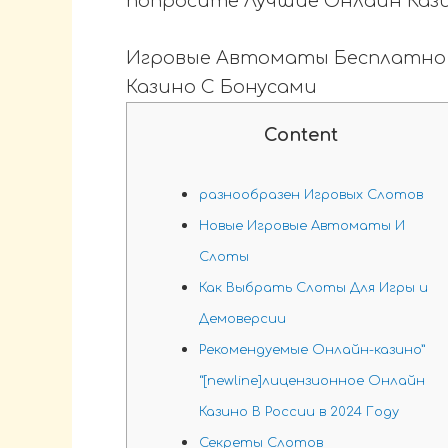
попросите Лучшие Онлайн Казин
Игровые Автоматы Бесплатно 
Казино С Бонусами
Content
разнообразен Игровых Слотов
Новые Игровые Автоматы И
Слоты
Как Выбрать Слоты Для Игры и
Демоверсии
Рекомендуемые Онлайн-казино”
“[newline]лицензионное Онлайн
Казино В России в 2024 Году
Секреты Слотов