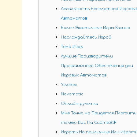
Легальность Бесплатных Игровы
Автоматов
Более Экзотичные Игры Казино
Наслаждайтесь Игрой
Тема Игры
Лучшие Производители
Программного Обеспечения дли
Игровых Автоматов
“слоты
Novomatic
Онлайн-рулетка
Мне Точно но Придется Платить
только Вас На Сайте%3F
Играть На приличные Или Играт