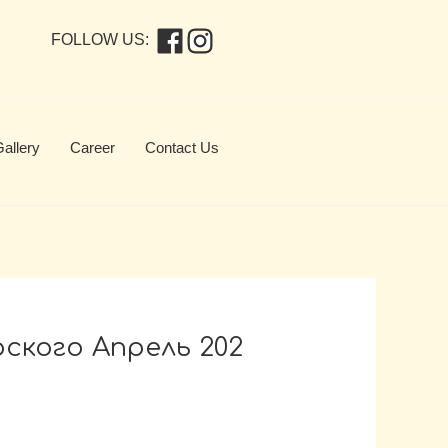
FOLLOW US:
allery
Career
Contact Us
ского Апрель 202