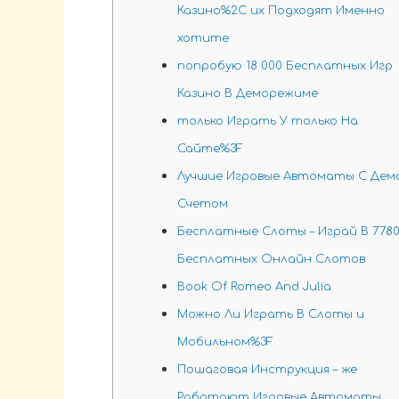
Казино%2C их Подходят Именно
хотите
попробую 18 000 Бесплатных Игр
Казино В Деморежиме
только Играть У только На
Сайте%3F
Лучшие Игровые Автоматы С Дем
Счетом
Бесплатные Слоты – Играй В 778
Бесплатных Онлайн Слотов
Book Of Romeo And Julia
Можно Ли Играть В Слоты и
Мобильном%3F
Пошаговая Инструкция – же
Работают Игровые Автоматы