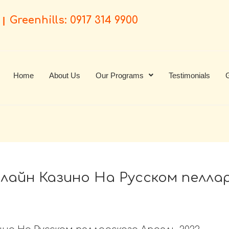
Greenhills: 0917 314 9900
|
Home
About Us
Our Programs
Testimonials
G
айн Казино На Русском пеллар