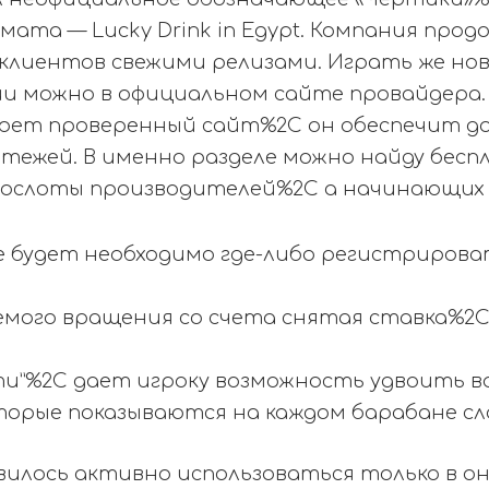
ата — Lucky Drink in Egypt. Компания про
клиентов свежими релизами. Играть же но
и можно в официальном сайте провайдера.
рет проверенный сайт%2C он обеспечит до
тежей. В именно разделе можно найду бес
деослоты производителей%2C а начинающих
не будет необходимо где-либо регистриров
емого вращения со счета снятая ставка%2C
ти”%2C дает игроку возможность удвоить в
орые показываются на каждом барабане сл
лось активно использоваться только в он