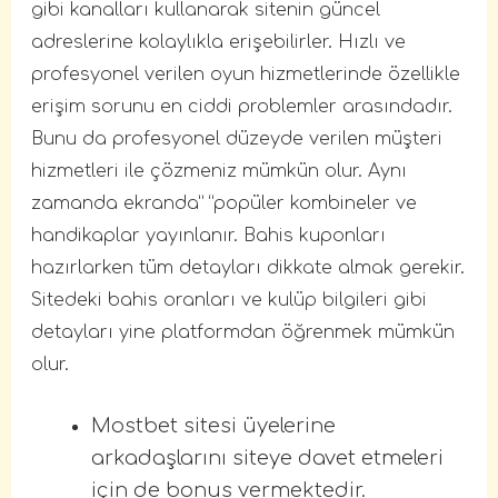
gibi kanalları kullanarak sitenin güncel
adreslerine kolaylıkla erişebilirler. Hızlı ve
profesyonel verilen oyun hizmetlerinde özellikle
erişim sorunu en ciddi problemler arasındadır.
Bunu da profesyonel düzeyde verilen müşteri
hizmetleri ile çözmeniz mümkün olur. Aynı
zamanda ekranda” “popüler kombineler ve
handikaplar yayınlanır. Bahis kuponları
hazırlarken tüm detayları dikkate almak gerekir.
Sitedeki bahis oranları ve kulüp bilgileri gibi
detayları yine platformdan öğrenmek mümkün
olur.
Mostbet sitesi üyelerine
arkadaşlarını siteye davet etmeleri
için de bonus vermektedir.