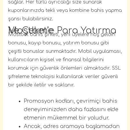
sağlar. Her türlü ayrıcalığı size sunarak
kuponlarınızda tekli veya kombine bahis yapma
şansı bulabilirsiniz.
Mostbet’e Para Yatırma Ve Çekme
Mostbet bahis şirketi, yeni üyelere hoş geldin
bonusu, kayıp bonusu, yatırım bonusu gibi
çeşitli bonuslar sunmaktadır. Mobil uygulaması,
kullanıcıların kişisel ve finansal bilgilerini
korumak için güvenlik önlemleri almaktadır. SSL
şifreleme teknolojisi kullanılarak veriler güvenli
bir şekilde iletilir ve saklanır.
Promosyon kodları, çevrimiçi bahis
deneyiminizden daha fazlasını elde
etmenin mükemmel bir yoludur.
Ancak, adres aramaya başlamadan