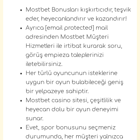
Mostbet Bonusları kışkırtıcıdır, teşvik
eder, heyecanlandırır ve kazandırır!
Ayrıca [email protected] mail
adresinden Mostbet Müşteri
Hizmetleri ile irtibat kurarak soru,
görüş empieza taleplerinizi
iletebilirsiniz.
Her türlü oyuncunun isteklerine
uygun bir oyun bulabileceği geniş
bir yelpazeye sahiptir.
Mostbet casino sitesi, çeşitlilik ve
heyecan dolu bir oyun deneyimi
sunar.
Evet, spor bonusunu seçmeniz
durumunda, her müşteri yalnızca