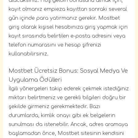
alacaksınız. Hoş geldin bonusunu almak için,
kayıt olmanız empieza kayıttan sonraki several
gün içinde para yatırmanız gerekir. Mostbet
giriş olarak kişisel hesabınıza giriş yapmak için
kayıt sırasında belirtilen e-posta adresini veya
telefon numarasını ve hesap şifrenizi
kullanabilirsiniz.
Mostbet Ücretsiz Bonus: Sosyal Medya Ve
Uygulama Ödülleri
İlgili yönergeleri takip ederek çekmek istediğiniz
miktarı belirtmeniz ve gerekli bilgileri doğru bir
şekilde girmeniz gerekmektedir. Bazı
durumlarda, kimlik onayı gibi ek belgelerin
sunulması da istenebilir. Ancak, adres aramaya
başlamadan önce, Mostbet sitesinin kendisini