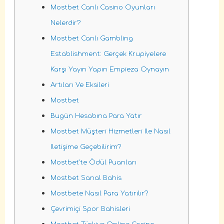
Mostbet Canlı Casino Oyunları
Nelerdir?
Mostbet Canlı Gambling
Establishment: Gerçek Krupiyelere
Karşı Yayın Yapın Empieza Oynayın
Artıları Ve Eksileri
Mostbet
Bugün Hesabına Para Yatır
Mostbet Müşteri Hizmetleri Ile Nasıl
Iletişime Geçebilirim?
Mostbet’te Ödül Puanları
Mostbet Sanal Bahis
Mostbete Nasıl Para Yatırılır?
Çevrimiçi Spor Bahisleri