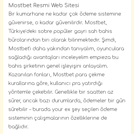
Mostbet Resmi Web Sitesi
Bir kumarhane ne kadar çok ödeme sistemine
güvenirse, o kadar güvenilirdir. Mostbet,
Türkiye’deki sobre popüler gayri sah bahis
bürolarından biri olarak bilinmektedir. Şimdi,
Mostbet’i daha yakından tanıyalım, oyunculara
sağladığı avantajları inceleyelim empieza bu
bahis şirketinin genel işleyişini anlayalım.
Kazanılan fonları, Mostbet para çekme
kurallarına göre, kullanıcı pra yatırdığı
yöntemle çekebilir. Genellikle bir saatten az
sürer, ancak bazı durumlarda, ödemeler bir gün
sürebilir – burada your ex şey seçilen ödeme
sisteminin çalışmalarının özelliklerine de
bağlıdır.