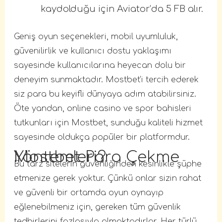
kaydolduğu için Aviator’da 5 FB alır.
Geniş oyun seçenekleri, mobil uyumluluk,
güvenilirlik ve kullanıcı dostu yaklaşımı
sayesinde kullanıcılarına heyecan dolu bir
deneyim sunmaktadır. Mostbet’i tercih ederek
siz para bu keyifli dünyaya adım atabilirsiniz.
Öte yandan, online casino ve spor bahisleri
tutkunları için Mostbet, sunduğu kaliteli hizmet
sayesinde oldukça popüler bir platformdur.
Mostbet Para Çekme Yöntemleri?
Bu tarz sitelerin güvenliğinden kesinlikle şüphe
etmenize gerek yoktur. Çünkü onlar sizin rahat
ve güvenli bir ortamda oyun oynayıp
eğlenebilmeniz için, gereken tüm güvenlik
tedbirlerini fazlasıyla almaktadırlar. Her türlü