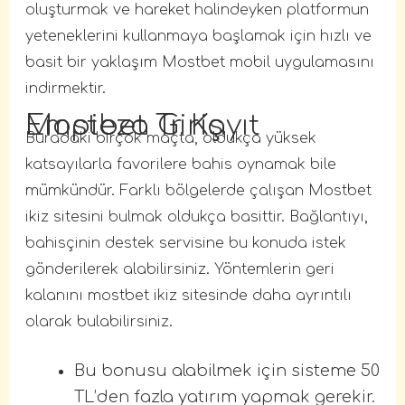
oluşturmak ve hareket halindeyken platformun
yeteneklerini kullanmaya başlamak için hızlı ve
basit bir yaklaşım Mostbet mobil uygulamasını
indirmektir.
Mostbet Tr Kayıt Empieza Giriş
Buradaki birçok maçta, oldukça yüksek
katsayılarla favorilere bahis oynamak bile
mümkündür. Farklı bölgelerde çalışan Mostbet
ikiz sitesini bulmak oldukça basittir. Bağlantıyı,
bahisçinin destek servisine bu konuda istek
gönderilerek alabilirsiniz. Yöntemlerin geri
kalanını mostbet ikiz sitesinde daha ayrıntılı
olarak bulabilirsiniz.
Bu bonusu alabilmek için sisteme 50
TL’den fazla yatırım yapmak gerekir.