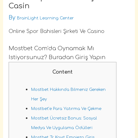
Casin
By
BrainLight Learning Center
Online Spor Bahisleri Şirketi Ve Casino
Mostbet Com’da Oynamak Mı
Istiyorsunuz? Buradan Giriş Yapın
Content
Mostbet Hakkında Bilmeniz Gereken
Her Şey
Mostbet’e Para Yatırma Ve Çekme
Mostbet Ücretsiz Bonus: Sosyal
Medya Ve Uygulama Ödülleri
Mostbet Tr Kayıt Empieza Giriş