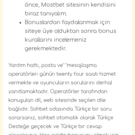
önce, Mostbet sitesinin kendisini
biraz tanıyalım.
Bonuslardan faydalanmak için
siteye üye olduktan sonra bonus
kurallarını incelemeniz
gerekmektedir.
Yardım hattı, posta ve” “mesajlaşma
operatörleri günün twenty four saati hizmet
vermekte ve oyuncuların sorularını derhal
yanıtlamaktadır. Operatörler tarafından
konuşulan dil, web sitesinde seçilen dile
bağlıdır. Sohbet odasında Türkçe bir soru
sorarsanız, sohbet otomatik olarak Türkçe
Desteğe geçecek ve Türkçe bir cevap