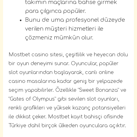
takımın maçlarına bahse girmek
para çılgınca popüler.
Bunu de uma profesyonel düzeyde
verilen müşteri hizmetleri ile
çözmeniz mümkün olur.
Mostbet casino sitesi, çeşitlilik ve heyecan dolu
bir oyun deneyimi sunar. Oyuncular, popüler
slot oyunlarından başlayarak, canlı online
casino masalarına kadar geniş bir yelpazede
seçim yapabilirler. Özellikle “Sweet Bonanza” ve
“Gates of Olympus” gibi sevilen slot oyunları,
renkli grafikleri ve yüksek kazanç potansiyelleri
ile dikkat çeker. Mostbet kayit bahisçi ofisinde
Türkiye dahil birçok ülkeden oyunculara açıktır.