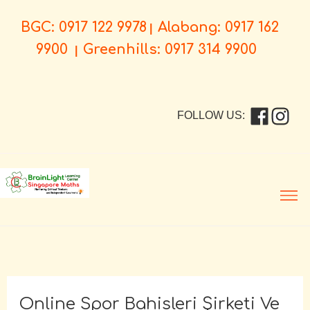
BGC: 0917 122 9978
Alabang: 0917 162
|
9900
Greenhills: 0917 314 9900
|
FOLLOW US:
Men
Online Spor Bahisleri Şirketi Ve