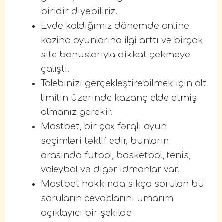
biridir diyebiliriz.
Evde kaldığımız dönemde online
kazino oyunlarına ilgi arttı ve birçok
site bonuslarıyla dikkat çekmeye
çalıştı.
Talebinizi gerçekleştirebilmek için alt
limitin üzerinde kazanç elde etmiş
olmanız gerekir.
Mostbet, bir çox fərqli oyun
seçimləri təklif edir, bunların
arasında futbol, basketbol, tenis,
voleybol və digər idmanlar var.
Mostbet hakkında sıkça sorulan bu
soruların cevaplarını umarım
açıklayıcı bir şekilde