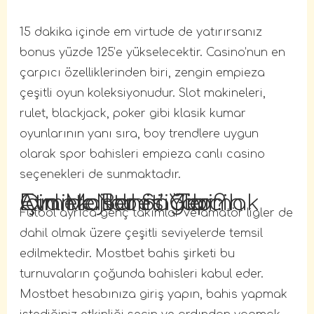
15 dakika içinde em virtude de yatırırsanız
bonus yüzde 125’e yükselecektir. Casino’nun en
çarpıcı özelliklerinden biri, zengin empieza
çeşitli oyun koleksiyonudur. Slot makineleri,
rulet, blackjack, poker gibi klasik kumar
oyunlarının yanı sıra, boy trendlere uygun
olarak spor bahisleri empieza canlı casino
seçenekleri de sunmaktadır.
Online Bahis Yapmak Için Mostbet’i Tercih Etmek Nenni Gibi Avantajlar Sağlar?
Futbol ayrıca genç takımlar ve amatör ligler de
dahil olmak üzere çeşitli seviyelerde temsil
edilmektedir. Mostbet bahis şirketi bu
turnuvaların çoğunda bahisleri kabul eder.
Mostbet hesabınıza giriş yapın, bahis yapmak