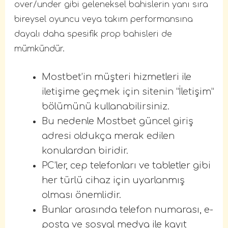
over/under gibi geleneksel bahislerin yanı sıra
bireysel oyuncu veya takım performansına
dayalı daha spesifik prop bahisleri de
mümkündür.
Mostbet’in müşteri hizmetleri ile
iletişime geçmek için sitenin “İletişim”
bölümünü kullanabilirsiniz.
Bu nedenle Mostbet güncel giriş
adresi oldukça merak edilen
konulardan biridir.
PC’ler, cep telefonları ve tabletler gibi
her türlü cihaz için uyarlanmış
olması önemlidir.
Bunlar arasında telefon numarası, e-
posta ve sosyal medya ile kayıt