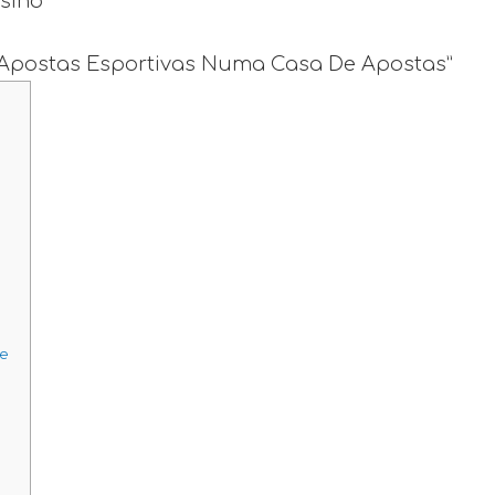
sino
 Apostas Esportivas Numa Casa De Apostas”
e