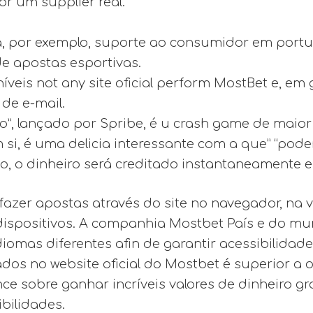
r um supplier real.
rá, por exemplo, suporte ao consumidor em port
de apostas esportivas.
veis not any site oficial perform MostBet e, em 
 de e-mail.
o”, lançado por Spribe, é u crash game de maio
si, é uma delicia interessante com a que” “pode
eto, o dinheiro será creditado instantaneamente 
azer apostas através do site no navegador, na v
 dispositivos. A companhia Mostbet País e do m
diomas diferentes afin de garantir acessibilida
dos no website oficial do Mostbet é superior a 
nce sobre ganhar incríveis valores de dinheiro 
bilidades.