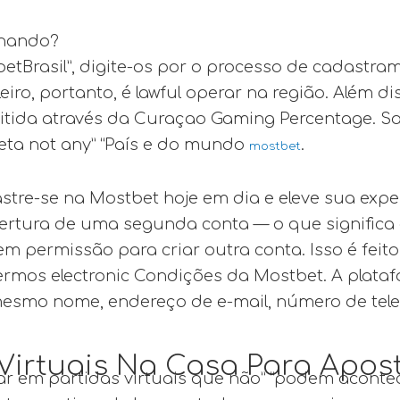
onando?
betBrasil”, digite-os por o processo de cadastr
leiro, portanto, é lawful operar na região. Além 
itida através da Curaçao Gaming Percentage. Sa
leta not any” “País e do mundo
.
mostbet
tre-se na Mostbet hoje em dia e eleve sua expe
ertura de uma segunda conta — o que significa
m permissão para criar outra conta. Isso é fei
ermos electronic Condições da Mostbet. A plata
esmo nome, endereço de e-mail, número de tele
 Virtuais Na Casa Para Apos
r em partidas virtuais que não” “podem acontec