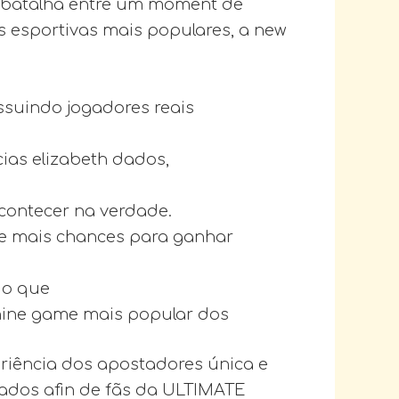
a batalha entre um moment de
s esportivas mais populares, a new
ossuindo jogadores reais
ias elizabeth dados,
contecer na verdade.
e mais chances para ganhar
rio que
achine game mais popular dos
eriência dos apostadores única e
ados afin de fãs da ULTIMATE