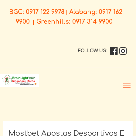
BGC: 0917 122 9978
Alabang: 0917 162
|
9900
Greenhills: 0917 314 9900
|
FOLLOW US:
Men
Mostbet Apostas Desportivas E