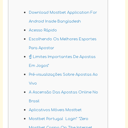
Download Mostbet Application For
Android Inside Bangladesh
Acesso Rápido
Escolhendo Os Melhores Esportes
Para Apostar
☝️ Limites Importantes De Apostas
Em Jogos”
Pré-visualizações Sobre Apostas Ao
Vivo
A Ascensão Das Apostas Online No
Brasil
Aplicativos Móveis Mostbet
Mostbet Portugal ️ Login” “Zero
Mostbet Casino On The Internet