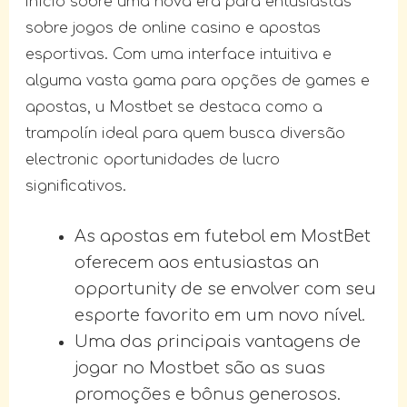
início sobre uma nova era para entusiastas
sobre jogos de online casino e apostas
esportivas. Com uma interface intuitiva e
alguma vasta gama para opções de games e
apostas, u Mostbet se destaca como a
trampolín ideal para quem busca diversão
electronic oportunidades de lucro
significativos.
As apostas em futebol em MostBet
oferecem aos entusiastas an
opportunity de se envolver com seu
esporte favorito em um novo nível.
Uma das principais vantagens de
jogar no Mostbet são as suas
promoções e bônus generosos.