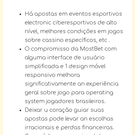
Há apostas em eventos esportivos
electronic ciberesportivos de alto
nível, melhores condições em jogos
sobre cassino específicos, etc .
O compromisso da MostBet com
alguma interface de usuário
simplificada e 1 design móvel
responsivo melhora
significativamente an experiência
geral sobre jogo para operating
system jogadores brasileiros.
Deixar u coração guiar suas
apostas pode levar an escolhas
irracionais e perdas financeiras.