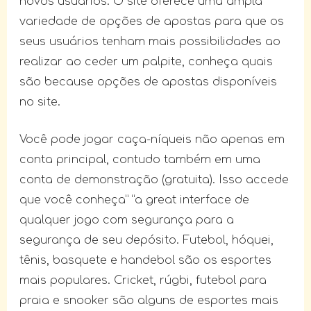
novos usuários. O site oferece uma ampla
variedade de opções de apostas para que os
seus usuários tenham mais possibilidades ao
realizar ao ceder um palpite, conheça quais
são because opções de apostas disponíveis
no site.
Você pode jogar caça-níqueis não apenas em
conta principal, contudo também em uma
conta de demonstração (gratuita). Isso accede
que você conheça” “a great interface de
qualquer jogo com segurança para a
segurança de seu depósito. Futebol, hóquei,
tênis, basquete e handebol são os esportes
mais populares. Cricket, rúgbi, futebol para
praia e snooker são alguns de esportes mais