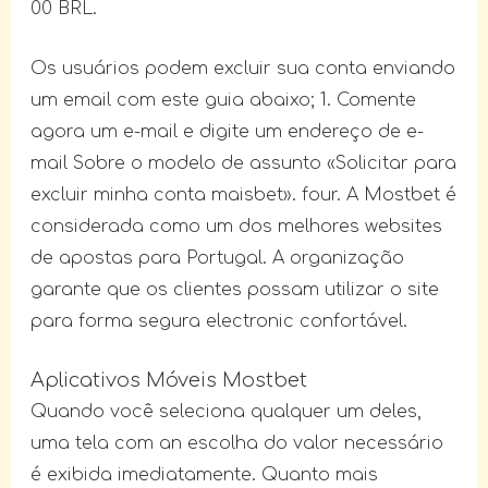
00 BRL.
Os usuários podem excluir sua conta enviando
um email com este guia abaixo; 1. Comente
agora um e-mail e digite um endereço de e-
mail Sobre o modelo de assunto «Solicitar para
excluir minha conta maisbet». four. A Mostbet é
considerada como um dos melhores websites
de apostas para Portugal. A organização
garante que os clientes possam utilizar o site
para forma segura electronic confortável.
Aplicativos Móveis Mostbet
Quando você seleciona qualquer um deles,
uma tela com an escolha do valor necessário
é exibida imediatamente. Quanto mais