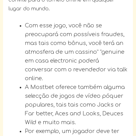
convite para o torneio offline em qualquer
lugar do mundo.
Com esse jogo, você não se
preocupará com possíveis fraudes,
mas tais como bônus, você terá an
atmosfera de um cassino” “genuine
em casa electronic poderá
conversar com o revendedor via talk
online.
A Mostbet oferece também alguma
selecção de jogos de vídeo póquer
populares, tais tais como Jacks or
Far better, Aces and Looks, Deuces
Wild e muito mais.
Por exemplo, um jogador deve ter