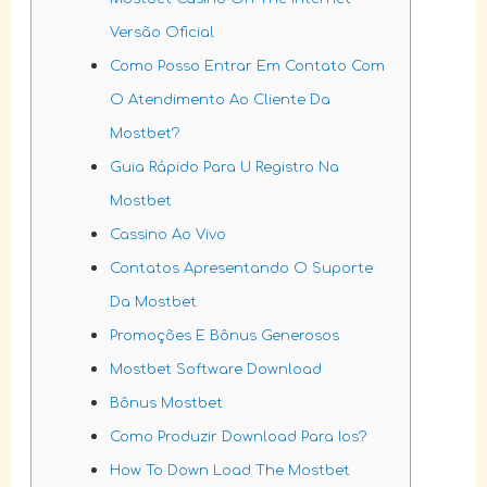
Versão Oficial
Como Posso Entrar Em Contato Com
O Atendimento Ao Cliente Da
Mostbet?
Guia Rápido Para U Registro Na
Mostbet
Cassino Ao Vivo
Contatos Apresentando O Suporte
Da Mostbet
Promoções E Bônus Generosos
Mostbet Software Download
Bônus Mostbet
Como Produzir Download Para Ios?
How To Down Load The Mostbet