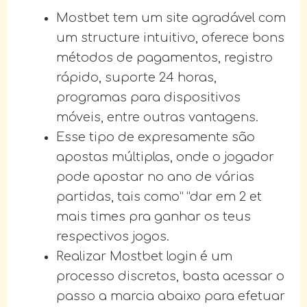
Mostbet tem um site agradável com
um structure intuitivo, oferece bons
métodos de pagamentos, registro
rápido, suporte 24 horas,
programas para dispositivos
móveis, entre outras vantagens.
Esse tipo de expresamente são
apostas múltiplas, onde o jogador
pode apostar no ano de várias
partidas, tais como” “dar em 2 et
mais times pra ganhar os teus
respectivos jogos.
Realizar Mostbet login é um
processo discretos, basta acessar o
passo a marcia abaixo para efetuar