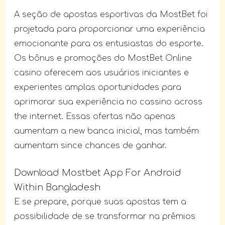
A seção de apostas esportivas da MostBet foi
projetada para proporcionar uma experiência
emocionante para os entusiastas do esporte.
Os bônus e promoções do MostBet Online
casino oferecem aos usuários iniciantes e
experientes amplas oportunidades para
aprimorar sua experiência no cassino across
the internet. Essas ofertas não apenas
aumentam a new banca inicial, mas também
aumentam since chances de ganhar.
Download Mostbet App For Android
Within Bangladesh
E se prepare, porque suas apostas tem a
possibilidade de se transformar na prêmios