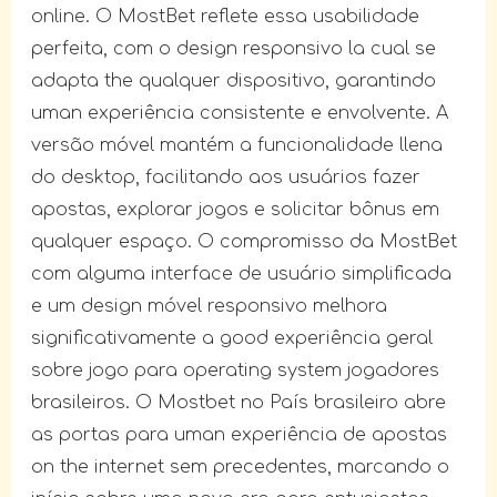
online. O MostBet reflete essa usabilidade
perfeita, com o design responsivo la cual se
adapta the qualquer dispositivo, garantindo
uman experiência consistente e envolvente. A
versão móvel mantém a funcionalidade llena
do desktop, facilitando aos usuários fazer
apostas, explorar jogos e solicitar bônus em
qualquer espaço. O compromisso da MostBet
com alguma interface de usuário simplificada
e um design móvel responsivo melhora
significativamente a good experiência geral
sobre jogo para operating system jogadores
brasileiros. O Mostbet no País brasileiro abre
as portas para uman experiência de apostas
on the internet sem precedentes, marcando o