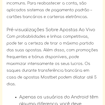
incomuns. Para reabastecer a conta, são
aplicados sistemas de pagamento padrão –
cartões bancários e carteiras eletrônicas.
Pré-visualizações Sobre Apostas Ao Vivo
Com probabilidades e linhas competitivas,
pode ter a certeza de tirar o máximo partido
das suas apostas. Além disso, com promoções
frequentes e bónus disponíveis, pode
maximizar intensamente os seus lucros. Os
saques durante transferência bancária em
casa de apostas Mostbet podem dilatar até 5
dias.
Apenas os usuários do Android têm
alguma diferença, você deve