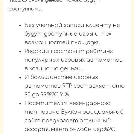
только иначе деньги только будут
доступными.
Без учетной записи клиенту не
будут доступные игры и тех
возможностей площадки.
Редакция составят рейтинг
популярных игровых автоматов
в казино на деньги.
И большинстве игровых
автоматов RTP составляет ото
90 до 99%2C 9 %.
Посетителям легендарного
топ-казино Вулкан официальный
сайт предлагает отличный
ассортимент онлайн игр%2C