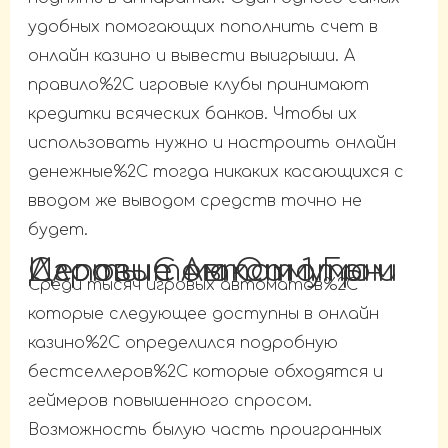
удобных помогающих пополнить счет в
онлайн казино и вывести выигрыши. А
правило%2C игровые клубы принимают
кредитки всяческих банков. Чтобы их
использовать нужно и настроить онлайн
денежные%2C тогда никаких касающихся с
вводом же выводом средств точно не
будет.
Игровые Автоматы и Слоты С максимумом Депозитом От 1 Грн
Среди тысяч игровых автоматов%2C
которые следующее доступны в онлайн
казино%2C определился подробную
бестселлеров%2C которые обходятся и
геймеров повышенного спросом.
Возможность былую часть проигранных