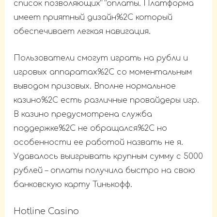
список позволяющих” “оплаты. Платформа
имеет приятный дизайн%2C который
обеспечивает легкая навигация.
Пользователи смогут играть на рубли и
игровых аппаратах%2C со моментальным
выводом призовых. Вполне нормальное
казино%2C есть различные провайдеры игр.
В казино предусмотрена служба
поддержке%2C не обращался%2C но
особенности ее работой назвать не я.
Удавалось выигрывать крупным сумму с 5000
рублей – оплаты получила быстро на свою
банковскую карту Тинькофф.
Hotline Casino