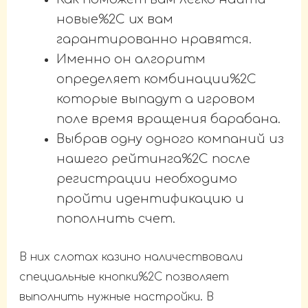
новые%2C их вам
гарантированно нравятся.
Именно он алгоритм
определяет комбинации%2C
которые выпадут а игровом
поле время вращения барабана.
Выбрав одну одного компаний из
нашего рейтинга%2C после
регистрации необходимо
пройти идентификацию и
пополнить счет.
В них слотах казино наличествовали
специальные кнопки%2C позволяет
выполнить нужные настройки. В