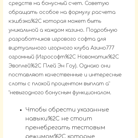
средств на бонусный счет. Советую
обращать особое на формулу расчета
кэшбэка%2C которая может быть
уникальной а каждом казино. Подробную
разработчиков игрового софта для
виртуального игорного клуба Азино777
огромный (Игрософт%2C Новоматик%2C
Эвоплей%2C Плей Эн Гоу). Однако они
поставляют качественные и интересные
слоты с плохой процентом выплат а”
“невыгодного бонусным функционалом.
Чтобы обрести указанные
навыки%2C не стоит
пренебрегать тестовым
режимом%2C которые