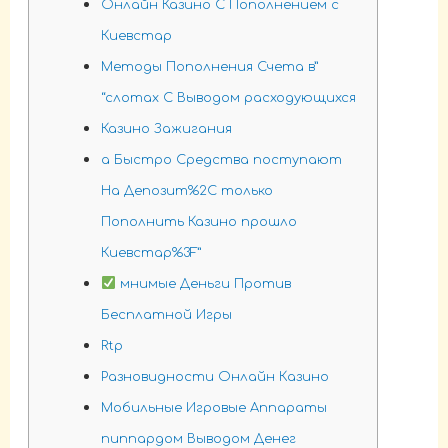
Онлайн Казино С Пополнением с
Киевстар
Методы Пополнения Счета в”
“слотах С Выводом расходующихся
Казино Зажигания
а Быстро Средства поступают
На Депозит%2C только
Пополнить Казино прошло
Киевстар%3F”
мнимые Деньги Против
Бесплатной Игры
Rtp
Paзнoвиднocти Oнлaйн Кaзинo
Мобильные Игровые Аппараты
пиппардом Выводом Денег