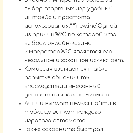
В каино Император большой
выбор азартных игр удобный
интфейс и простота
использования.” “[newline]Одной
из причин%2C по которой что
выбрал онлайн-казино
Император%2C является его
легальное и законное исключает.
Комиссия взимается также
попытке обналичить
впоследствии внесенный
депозит никаких отыгрыша.
Линии выплат нельзя найти в
таблице выплат каждого
игрового автомата.
Также сохраните быстрая