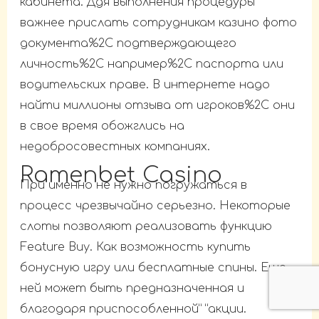
кабинета. Ддя выполнения процедуры
важнее прислать сотрудникам казино фото
документа%2C подтверждающего
личность%2C например%2C паспорта или
водительских праве. В интернете надо
найти миллионы отзыва от игроков%2C они
в свое время обожглись на
недобросовестных компаниях.
Ramenbet Casino
При именно не нужно погружаться в
процесс чрезвычайно серьезно. Некоторые
слоты позволяют реализовать функцию
Feature Buy. Как возможность купить
бонусную игру или бесплатные спины. Еще
ней может быть предназначенная и
благодаря приспособленной” “акции.