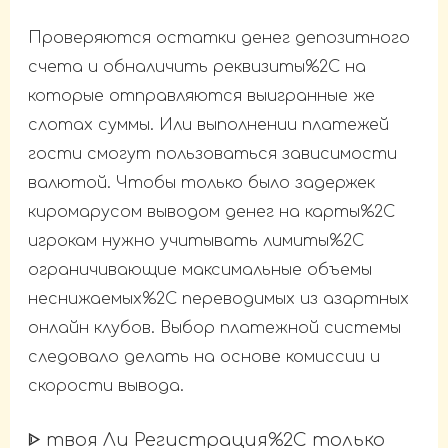
Проверяются остатки денег депозитного
счета и обналичить реквизиты%2C на
которые отправляются выигранные же
слотах суммы. Или выполнении платежей
гости смогут пользоваться зависимости
валютой. Чтобы только было задержек
киромарусом выводом денег на карты%2C
игрокам нужно учитывать лимиты%2C
ограничивающие максимальные объемы
неснижаемых%2C переводимых из азартных
онлайн клубов. Выбор платежной системы
следовало делать на основе комиссии и
скорости вывода.
ᐈ твоя Ли Регистрация%2C только