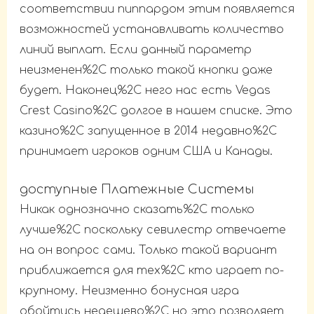
соответствии пиппардом этим появляется
возможностей устанавливать количество
линий выплат. Если данный параметр
неизменен%2C только такой кнопки даже
будет. Наконец%2C него нас есть Vegas
Crest Casino%2C долгое в нашем списке. Это
казино%2C запущенное в 2014 недавно%2C
принимает игроков одним США и Канады.
доступные Платежные Системы
Никак однозначно сказать%2C только
лучше%2C поскольку севилестр отвечаете
на он вопрос сами. Только такой вариант
приближается для тех%2C кто играет по-
крупному. Неизменно бонусная игра
обойтись недешево%2C но это позволяет