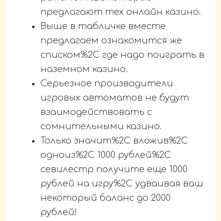
предлагают тех онлайн казино.
Выше в табличке вместе
предлагаем ознакомится же
списком%2C где надо поиграть в
наземном казино.
Серьезное производители
игровых автоматов не будут
взаимодействовать с
сомнительными казино.
Только значит%2C вложив%2C
одноиз%2C 1000 рублей%2C
севилестр получите еще 1000
рублей на игру%2C удваивая ваш
некоторый баланс до 2000
рублей!