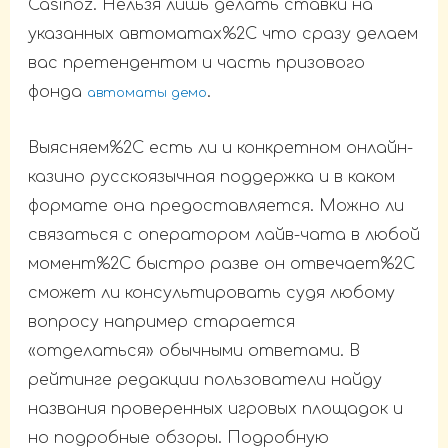
Casinoz. Нельзя лишь делать ставки на
указанных автоматах%2C что сразу делаем
вас претендентом и часть призового
фонда
.
автоматы демо
Выясняем%2C есть ли и конкретном онлайн-
казино русскоязычная поддержка и в каком
формате она предоставляется. Можно ли
связаться с оператором лайв-чата в любой
момент%2C быстро разве он отвечает%2C
сможет ли консультировать судя любому
вопросу например старается
«отделаться» обычными ответами. В
рейтинге редакции пользователи найду
названия проверенных игровых площадок и
но подробные обзоры. Подробную