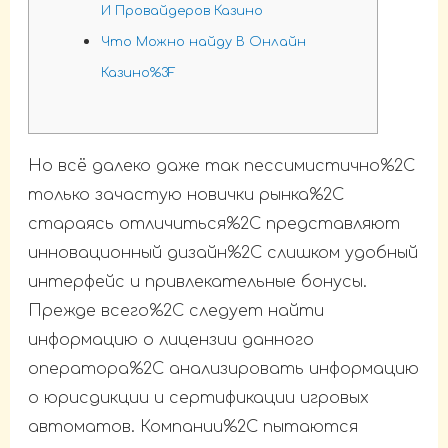
И Провайдеров Казино
Что Можно найду В Онлайн
Казино%3F
Но всё далеко даже так пессимистично%2C
только зачастую новички рынка%2C
стараясь отличиться%2C представляют
инновационный дизайн%2C слишком удобный
интерфейс и привлекательные бонусы.
Прежде всего%2C следует найти
информацию о лицензии данного
оператора%2C анализировать информацию
о юрисдикции и сертификации игровых
автоматов. Компании%2C пытаются