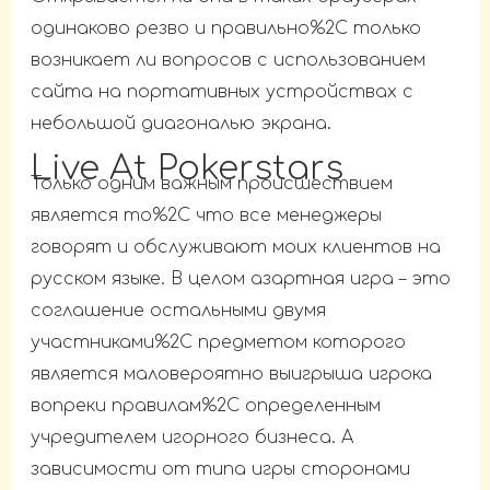
одинаково резво и правильно%2C только
возникает ли вопросов с использованием
сайта на портативных устройствах с
небольшой диагональю экрана.
Live At Pokerstars
Только одним важным происшествием
является то%2C что все менеджеры
говорят и обслуживают моих клиентов на
русском языке. В целом азартная игра – это
соглашение остальными двумя
участниками%2C предметом которого
является маловероятно выигрыша игрока
вопреки правилам%2C определенным
учредителем игорного бизнеса. А
зависимости от типа игры сторонами