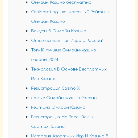
Онлайн Казино бесплатно
Casinorating – конкретный Рейтинг
Онлайн Казино
Бонусы В Онлайн Казино
Ответственная Игра и России”
Топ-10 Лучших Онлайн-казино
европы 2024
Технология В Основе Бесплатных
Игр Казино
Регистрация Casino X
самые Онлайн-казино России
Рейтинг Онлайн Казино
Регистрация На Российских
Сайтах Казино
История Азартных Игр И Казино В