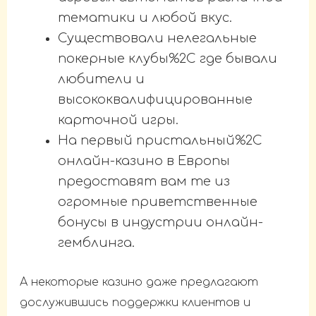
тематики и любой вкус.
Существовали нелегальные
покерные клубы%2C где бывали
любители и
высококвалифицированные
карточной игры.
На первый пристальный%2C
онлайн-казино в Европы
предоставят вам те из
огромные приветственные
бонусы в индустрии онлайн-
гемблинга.
А некоторые казино даже предлагают
дослужившись поддержки клиентов и