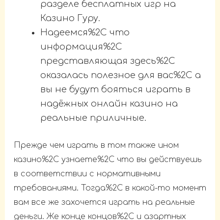
разделе бесплатных игр на
Казино Гуру.
Надеемся%2C что
информация%2C
представляющая здесь%2C
оказалась полезное для вас%2C а
вы не будут бояться играть в
надёжных онлайн казино на
реальные приличные.
Прежде чем играть в том также ином
казино%2C узнаете%2C что вы действуешь
в соответствии с нормативными
требованиями. Тогда%2C в какой-то момент
вам все же захочется играть на реальные
деньги. Же конце концов%2C и азартных