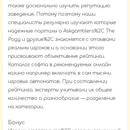
также досконально изучить репутацию
заведения. Потому поэтому наши
специалисты регулярно изучают которые
надежные порталы а Askgamblers%2C The
Pogg и другие%2C знакомятся с отзывами
реальны игроков и а основании этого
присваивают объективные рейтинги.
Каталог софта в рекомендуемых онлайн
казино например включать в сам тысячи
игровых автоматов. При составлении
рейтинга эксперты учитывали их общее
количество а разнообразие — разделение
на категории.
Бонус