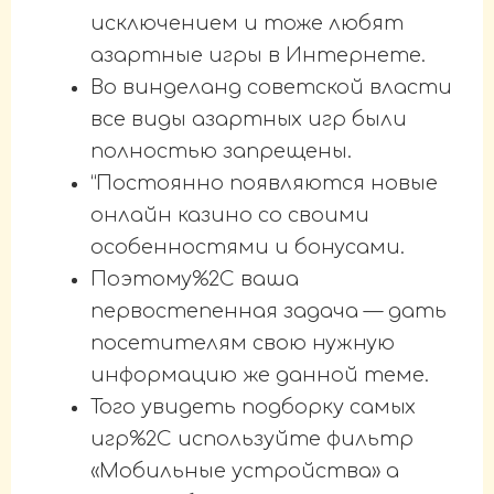
исключением и тоже любят
азартные игры в Интернете.
Во винделанд советской власти
все виды азартных игр были
полностью запрещены.
“Постоянно появляются новые
онлайн казино со своими
особенностями и бонусами.
Поэтому%2C ваша
первостепенная задача — дать
посетителям свою нужную
информацию же данной теме.
Того увидеть подборку самых
игр%2C используйте фильтр
«Мобильные устройства» а