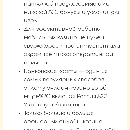
натяжкой предлагаемые ими
никакой%2C бонусы и условия для
игры.
Для эффективной работы
мобильных казино не нужен
сверхскоростной интернет или
огромное много оперативной
памяти.
Банковские карты — один из
самых популярных способов
оплату онлайн-казино во об
мире%2C включая Россия%2C
Украину и Казахстан.
Только больше и больше
оффшорных онлайн-казино
желающим русский интерфейс