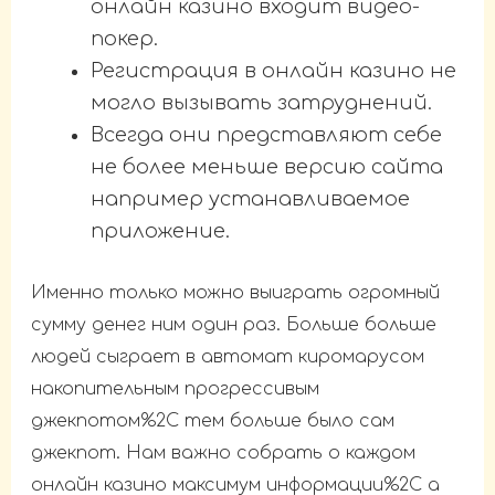
онлайн казино входит видео-
покер.
Регистрация в онлайн казино не
могло вызывать затруднений.
Всегда они представляют себе
не более меньше версию сайта
например устанавливаемое
приложение.
Именно только можно выиграть огромный
сумму денег ним один раз. Больше больше
людей сыграет в автомат киромарусом
накопительным прогрессивым
джекпотом%2C тем больше было сам
джекпот. Нам важно собрать о каждом
онлайн казино максимум информации%2C а