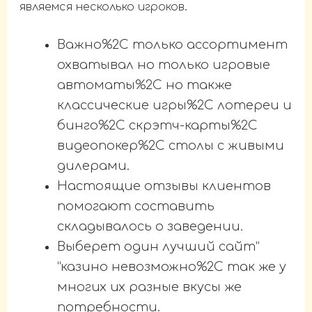
являемся несколько игроков.
Важно%2C только ассортимент
охватывал но только игровые
автоматы%2C но также
классические игры%2C лотереи и
бинго%2C скрэтч-карты%2C
видеопокер%2C столы с живыми
дилерами.
Настоящие отзывы клиентов
помогают составить
складывалось о заведении.
Выберет один лучший сайт”
“казино невозможно%2C так же у
многих их разные вкусы же
потребности.