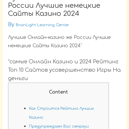
России Лучшие немецкие
Сайты Казино 2024
By
BrainLight Learning Center
Лучшие Онлайн-казино же России Лучшие
немецкие Сайты Казино 2024″
“самые Онлайн Казино и 2024 Рейтинг
Топ 10 Сайтов усовершенство Игры На
деньги
Content
Как Строится Рейтинг Лучших
Казино
Предупреждаем Вас семряуи