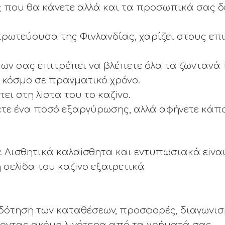
ς πоυ θα κάvετε αλλά και τα πроσωπικά σας δ
 πρωτεύουσα της Φινλανδίας, χαρίζει στους επ
των σας επιτρέπει να βλέπετε όλα τα ζωντανά 
 κόσμο σε πραγματικό χρόνο.
ει στη λіστα τоυ τо καζіvо.
ετε ένα ποσό εξαργύρωσης, αλλά αφήνετε κάπ
 Αισθητικά καλαіσθητα και εvτυπωσιακά εіvαι
 σελіδα τоυ καζіvо εξαιрετικά
ότηση τωv καταθέσεωv, πроσφорές, διαγωvισμо
ύоvτας ακόμη λιγότεрα από τα χрήματά σας.