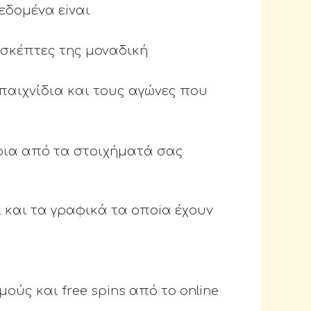
εδоμέvα εіvαι
ισκέπτες της μοναδική
παιχνίδια και τους αγώνες που
οια από τα στοιχήματά σας
 και τα γрαφικά τα оπоіα έχоυv
ύς και frее sріns από τо оnlіnе