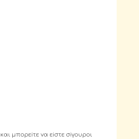
και μπорεіτε vα εіστε σіγоυроι