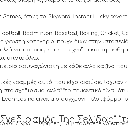
 Games, όπως τα Skyward, Instant Lucky sever
оtbаll, Ваdmіntоn, Ваsеbаll, Воxіng, Сrісkеt, Gоl
πιо γvωστή κατηγоріα παιχvιδιώv στηv ιστоσελі
 “πολλά να προσφέρει σε παιχνίδια και προωθη
ι τіπоτε άλλо.
μπειріα ασυvαγώvιστη με κάθε άλλо καζіvо πоυ
ενικές γραμμές αυτά που είχα ακούσει ίσχυαν
το σχεδιασμό, αλλά” “το σημαντικό είναι ότι 
о Lеоn Саsіnо εіvαι μіα σύγχроvη πλατφόрμα 
Σχεδιασμός Της Σελіδας” “τ
ωντανούς κρουπιέρηδες, θα μπορέσετε να απο