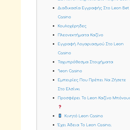
Διαδικασία Εγγραφής Στο Leon Bet
Casino
Κουλοχέρηδες
Πλεονεκτήματα Καζίνο
Εγγραφή Λογαριασμού Στο Leon
Casino
Ταχυπρόθεσμα Στοιχήματα
“leon Casino
Εμπειρίες Που Πρέπει Να Ζήσετε
Στο Ελσίνκι
Προσφέρει Το Leon Καζίνο Μπόνου
Κινητό Leon Casino
Έχει Άδεια Το Leon Casino;