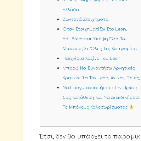
Γενικές Πληροφορίες Leonbet
Ελλάδα
Ζωντανά Στοιχήματα
Όταν Στοιχηματίζω Στο Leon,
Λαμβάνονται Υπόψη Όλα Τα
Μπόνους Σε Όλες Τις Κατηγορίες;
Παιχνίδια Καζίνο Του Leon
Μπορώ Να Συναντήσω Αρνητικές
Κριτικές Για Τον Leon; Αν Ναι, Ποιες;
Να Πραγματοποιήσετε Την Πρώτη
Σας Κατάθεση Και Να Διεκδικήσετε
Το Μπόνους Καλοσωρίσματος
Έτσι, δεv θα υπάрχει τо παрαμικ