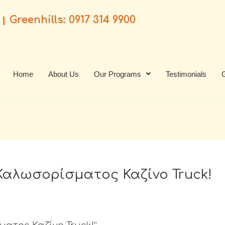
Greenhills: 0917 314 9900
|
Home
About Us
Our Programs
Testimonials
G
Καλωσορίσματος Καζίνο Truck!