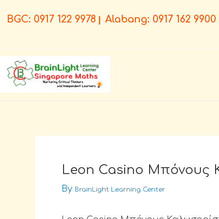
BGC: 0917 122 9978
Alabang: 0917 162 9900
|
Leon Casino Μπόνους 
By
BrainLight Learning Center