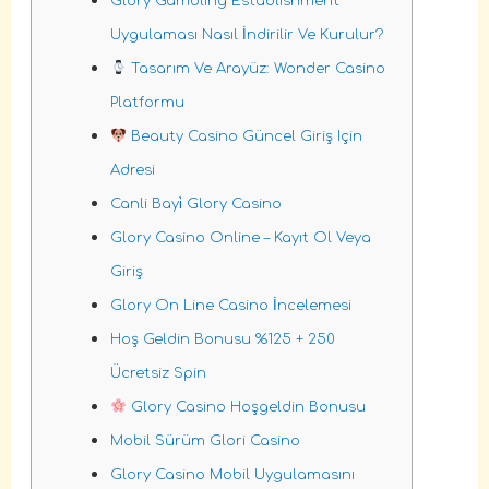
Glory Gambling Establishment
Uygulaması Nasıl İndirilir Ve Kurulur?
Tasarım Ve Arayüz: Wonder Casino
Platformu
Beauty Casino Güncel Giriş Için
Adresi
Canli Bayi̇ Glory Casino
Glory Casino Online – Kayıt Ol Veya
Giriş
Glory On Line Casino İncelemesi
Hoş Geldin Bonusu %125 + 250
Ücretsiz Spin
Glory Casino Hoşgeldin Bonusu
Mobil Sürüm Glori Casino
Glory Casino Mobil Uygulamasını