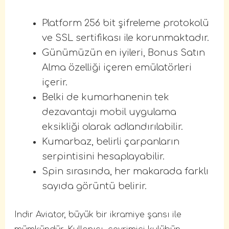
Platform 256 bit şifreleme protokolü
ve SSL sertifikası ile korunmaktadır.
Günümüzün en iyileri, Bonus Satın
Alma özelliği içeren emülatörleri
içerir.
Belki de kumarhanenin tek
dezavantajı mobil uygulama
eksikliği olarak adlandırılabilir.
Kumarbaz, belirli çarpanların
serpintisini hesaplayabilir.
Spin sırasında, her makarada farklı
sayıda görüntü belirir.
Indir Aviator, büyük bir ikramiye şansı ile