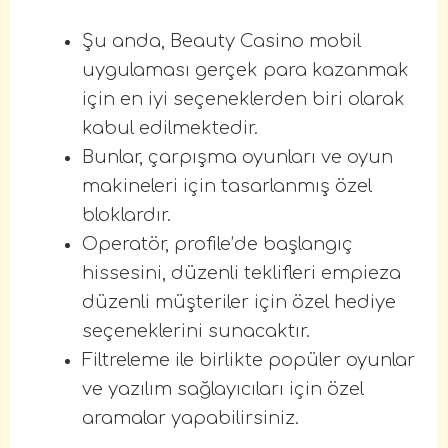
Şu anda, Beauty Casino mobil
uygulaması gerçek para kazanmak
için en iyi seçeneklerden biri olarak
kabul edilmektedir.
Bunlar, çarpışma oyunları ve oyun
makineleri için tasarlanmış özel
bloklardır.
Operatör, profile’de başlangıç
hissesini, düzenli teklifleri empieza
düzenli müşteriler için özel hediye
seçeneklerini sunacaktır.
Filtreleme ile birlikte popüler oyunlar
ve yazılım sağlayıcıları için özel
aramalar yapabilirsiniz.