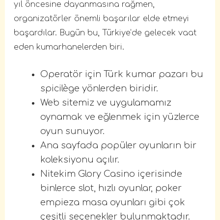
yıl öncesine dayanmasına rağmen,
organizatörler önemli başarılar elde etmeyi
başardılar. Bugün bu, Türkiye’de gelecek vaat
eden kumarhanelerden biri.
Operatör için Türk kumar pazarı bu
spicilège yönlerden biridir.
Web sitemiz ve uygulamamız
oynamak ve eğlenmek için yüzlerce
oyun sunuyor.
Ana sayfada popüler oyunların bir
koleksiyonu açılır.
Nitekim Glory Casino içerisinde
binlerce slot, hızlı oyunlar, poker
empieza masa oyunları gibi çok
çeşitli seçenekler bulunmaktadır.