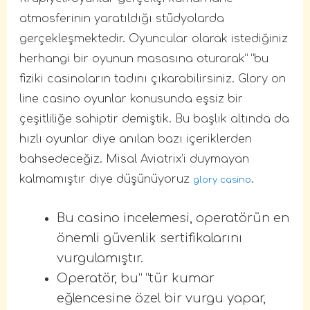
atmosferinin yaratıldığı stüdyolarda
gerçekleşmektedir. Oyuncular olarak istediğiniz
herhangi bir oyunun masasına oturarak” “bu
fiziki casinoların tadını çıkarabilirsiniz. Glory on
line casino oyunlar konusunda eşsiz bir
çeşitliliğe sahiptir demiştik. Bu başlık altında da
hızlı oyunlar diye anılan bazı içeriklerden
bahsedeceğiz. Misal Aviatrix’i duymayan
kalmamıştır diye düşünüyoruz
.
glory casino
Bu casino incelemesi, operatörün en
önemli güvenlik sertifikalarını
vurgulamıştır.
Operatör, bu” “tür kumar
eğlencesine özel bir vurgu yapar,