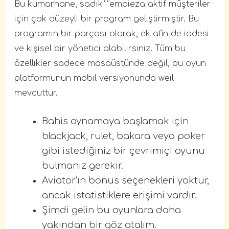
Bu kumarhane, sadık” “empieza aktif müşteriler
için çok düzeyli bir program geliştirmiştir. Bu
programın bir parçası olarak, ek afin de iadesi
ve kişisel bir yönetici alabilirsiniz. Tüm bu
özellikler sadece masaüstünde değil, bu oyun
platformunun mobil versiyonunda weil
mevcuttur.
Bahis oynamaya başlamak için
blackjack, rulet, bakara veya poker
gibi istediğiniz bir çevrimiçi oyunu
bulmanız gerekir.
Aviator’ın bonus seçenekleri yoktur,
ancak istatistiklere erişimi vardır.
Şimdi gelin bu oyunlara daha
yakından bir göz atalım.