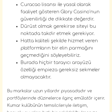
Curacao lisansı ile yasal olarak
faaliyet gösteren Glory Casino’nun
güvenilirliği de dikkate değerdir.
Dürüst olmak gerekirse siteyi bu
noktada takdir etmek gerekiyor.
Hatta kaliteli şekilde hizmet veren
platformların bir elin parmağını
geçmediğini söyleyebiliriz.
Burada hiçbir tarayıcı arayüzü
özelliği empieza gereksiz sekmeler
olmayacaktır.
Bu markalar uzun yıllardır piyasadadır ve
portföylerinde düzinelerce ilginç emülatör içerir.
Kumar kulübünün temsilcileriyle iletişim,