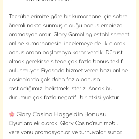
Tecrübelerimize göre bir kumarhane için sobre
önemli nokta sunmuş olduğu bonus empieza
promosyonlardır. Glory Gambling establishment
online kumarhanesini incelemeye de ilk olarak
bonuslardan başlamaya karar verdik. Dürüst
olmak gerekirse sitede çok fazla bonus teklifi
bulunmuyor. Piyasada hizmet veren bazı online
casinolarda çok daha fazla bonusa
rastladığımızı belirtmek isteriz. Ancak bu
durumun çok fazla negatif” “bir etkisi yoktur.
Glory Casino Hoşgeldin Bonusu
Oyunlara ek olarak, Glory Casino’nun mobil
versiyonu promosyonlar ve turnuvalar sunar.