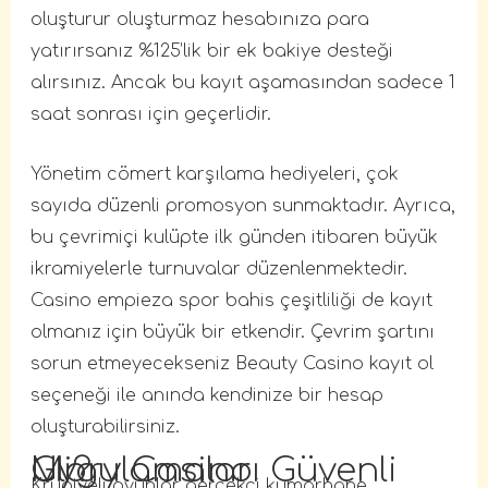
oluşturur oluşturmaz hesabınıza para
yatırırsanız %125’lik bir ek bakiye desteği
alırsınız. Ancak bu kayıt aşamasından sadece 1
saat sonrası için geçerlidir.
Yönetim cömert karşılama hediyeleri, çok
sayıda düzenli promosyon sunmaktadır. Ayrıca,
bu çevrimiçi kulüpte ilk günden itibaren büyük
ikramiyelerle turnuvalar düzenlenmektedir.
Casino empieza spor bahis çeşitliliği de kayıt
olmanız için büyük bir etkendir. Çevrim şartını
sorun etmeyecekseniz Beauty Casino kayıt ol
seçeneği ile anında kendinize bir hesap
oluşturabilirsiniz.
Glory Casino Uygulamaları Güvenli Mi?
Krupiyeli oyunlar gerçekçi kumarhane