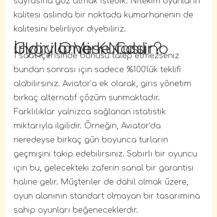
sayfasına göz atmak istedik. Nitekim oyunların
kalitesi aslında bir noktada kumarhanenin de
kalitesini belirliyor diyebiliriz.
Glory Online Casino Uygulaması Nasıl İndirilir Ve Kurulur?
1 saat içerisinde bonusu talep etmezseniz
bundan sonrası için sadece %100’lük teklifi
alabilirsiniz. Aviator’a ek olarak, giris yönetim
birkaç alternatif çözüm sunmaktadır.
Farklılıklar yalnızca sağlanan istatistik
miktarıyla ilgilidir. Örneğin, Aviator’da
neredeyse birkaç gün boyunca turların
geçmişini takip edebilirsiniz. Sabırlı bir oyuncu
için bu, gelecekteki zaferin sanal bir garantisi
haline gelir. Müşteriler de dahil olmak üzere,
oyun alanının standart olmayan bir tasarımına
sahip oyunları beğeneceklerdir.