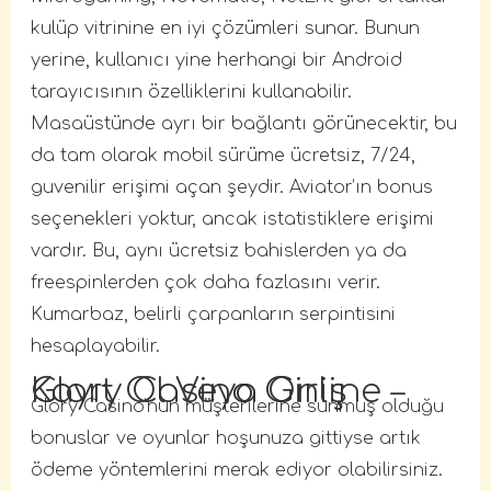
kulüp vitrinine en iyi çözümleri sunar. Bunun
yerine, kullanıcı yine herhangi bir Android
tarayıcısının özelliklerini kullanabilir.
Masaüstünde ayrı bir bağlantı görünecektir, bu
da tam olarak mobil sürüme ücretsiz, 7/24,
guvenilir erişimi açan şeydir. Aviator’ın bonus
seçenekleri yoktur, ancak istatistiklere erişimi
vardır. Bu, aynı ücretsiz bahislerden ya da
freespinlerden çok daha fazlasını verir.
Kumarbaz, belirli çarpanların serpintisini
hesaplayabilir.
Glory Casino Online – Kayıt Ol Veya Giriş
Glory Casino’nun müşterilerine sunmuş olduğu
bonuslar ve oyunlar hoşunuza gittiyse artık
ödeme yöntemlerini merak ediyor olabilirsiniz.