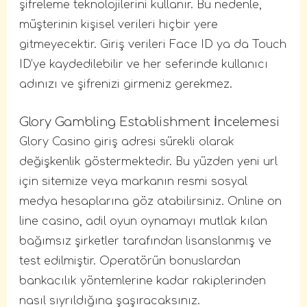
şifreleme teknolojilerini kullanır. Bu nedenle,
müşterinin kişisel verileri hiçbir yere
gitmeyecektir. Giriş verileri Face ID ya da Touch
ID’ye kaydedilebilir ve her seferinde kullanıcı
adınızı ve şifrenizi girmeniz gerekmez.
Glory Gambling Establishment İncelemesi
Glory Casino giriş adresi sürekli olarak
değişkenlik göstermektedir. Bu yüzden yeni url
için sitemize veya markanın resmi sosyal
medya hesaplarına göz atabilirsiniz. Online on
line casino, adil oyun oynamayı mutlak kılan
bağımsız şirketler tarafından lisanslanmış ve
test edilmiştir. Operatörün bonuslardan
bankacılık yöntemlerine kadar rakiplerinden
nasıl sıyrıldığına şaşıracaksınız.