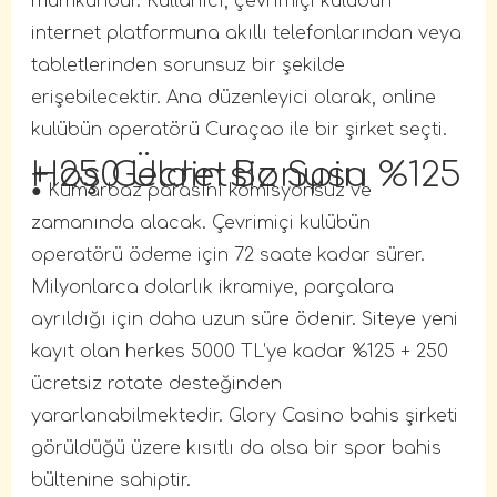
mümkündür. Kullanıcı, çevrimiçi kulübün
internet platformuna akıllı telefonlarından veya
tabletlerinden sorunsuz bir şekilde
erişebilecektir. Ana düzenleyici olarak, online
kulübün operatörü Curaçao ile bir şirket seçti.
Hoş Geldin Bonusu %125 + 250 Ücretsiz Spin
● Kumarbaz parasını komisyonsuz ve
zamanında alacak. Çevrimiçi kulübün
operatörü ödeme için 72 saate kadar sürer.
Milyonlarca dolarlık ikramiye, parçalara
ayrıldığı için daha uzun süre ödenir. Siteye yeni
kayıt olan herkes 5000 TL’ye kadar %125 + 250
ücretsiz rotate desteğinden
yararlanabilmektedir. Glory Casino bahis şirketi
görüldüğü üzere kısıtlı da olsa bir spor bahis
bültenine sahiptir.