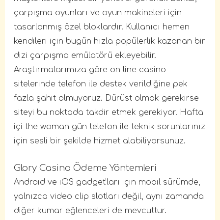
çarpışma oyunları ve oyun makineleri için
tasarlanmış özel bloklardır. Kullanıcı hemen
kendileri için bugün hızla popülerlik kazanan bir
dizi çarpışma emülatörü ekleyebilir.
Araştırmalarımıza göre on line casino
sitelerinde telefon ile destek verildiğine pek
fazla şahit olmuyoruz. Dürüst olmak gerekirse
siteyi bu noktada takdir etmek gerekiyor. Hafta
içi the woman gün telefon ile teknik sorunlarınız
için sesli bir şekilde hizmet alabiliyorsunuz.
Glory Casino Ödeme Yöntemleri
Android ve iOS gadget’ları için mobil sürümde,
yalnızca video clip slotları değil, aynı zamanda
diğer kumar eğlenceleri de mevcuttur.