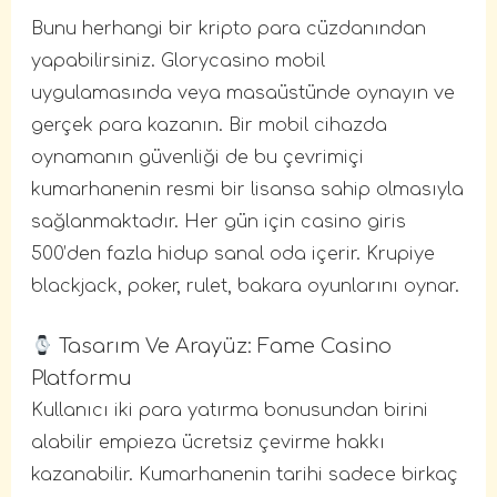
Bunu herhangi bir kripto para cüzdanından
yapabilirsiniz. Glorycasino mobil
uygulamasında veya masaüstünde oynayın ve
gerçek para kazanın. Bir mobil cihazda
oynamanın güvenliği de bu çevrimiçi
kumarhanenin resmi bir lisansa sahip olmasıyla
sağlanmaktadır. Her gün için casino giris
500’den fazla hidup sanal oda içerir. Krupiye
blackjack, poker, rulet, bakara oyunlarını oynar.
Tasarım Ve Arayüz: Fame Casino
Platformu
Kullanıcı iki para yatırma bonusundan birini
alabilir empieza ücretsiz çevirme hakkı
kazanabilir. Kumarhanenin tarihi sadece birkaç