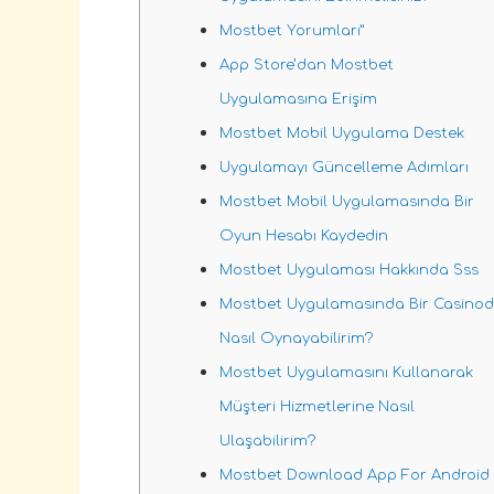
Mostbet Yorumları”
App Store’dan Mostbet
Uygulamasına Erişim
Mostbet Mobil Uygulama Destek
Uygulamayı Güncelleme Adımları
Mostbet Mobil Uygulamasında Bir
Oyun Hesabı Kaydedin
Mostbet Uygulaması Hakkında Sss
Mostbet Uygulamasında Bir Casino
Nasıl Oynayabilirim?
Mostbet Uygulamasını Kullanarak
Müşteri Hizmetlerine Nasıl
Ulaşabilirim?
Mostbet Download App For Android