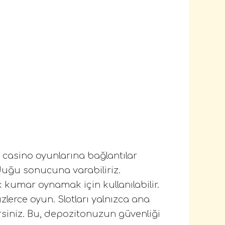
e casino oyunlarına bağlantılar
duğu sonucuna varabiliriz.
k kumar oynamak için kullanılabilir.
üzlerce oyun. Slotları yalnızca ana
siniz. Bu, depozitonuzun güvenliği