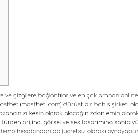
re ve çizgilere bağlantılar ve en çok aranan onlin
tbet (mostbet. com) dürüst bir bahis şirketi ol
 kazancınızı kesin olarak alacağınızdan emin olara
ok türden orijinal görsel ve ses tasarımına sahip y
emo hesabından da (ücretsiz olarak) oynayabilir