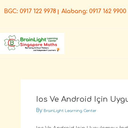
BGC: 0917 122 9978
Alabang: 0917 162 9900
|
Ios Ve Android Için Uygu
By
BrainLight Learning Center