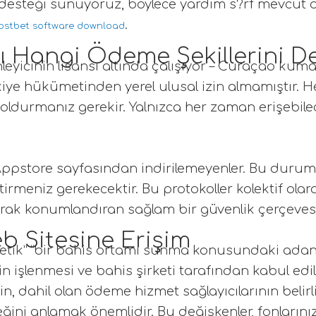
i desteği sunuyoruz, böylece yardım s?rf mevcut d
.
stbet software download
Hangi Ödeme Şekillerini De
eyicinin lisansı altında çalışıyor – Curaçao kuma
kiye hükümetinden yerel ulusal izin almamıştır. H
doldurmanız gerekir. Yalnızca her zaman erişebil
Appstore sayfasından indirilemeyenler. Bu duru
meniz gerekecektir. Bu protokoller kolektif ola
larak konumlandıran sağlam bir güvenlik çerçevesi
b Sitesine Erişim
 etik” “bir bahis ortamı sunma konusundaki adanm
n işlenmesi ve bahis şirketi tarafından kabul edi
, dahil olan ödeme hizmet sağlayıcılarının belirli
eğini anlamak önemlidir. Bu değişkenler, fonların