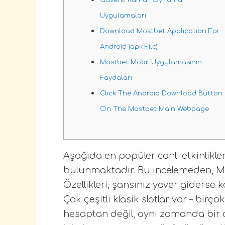
Güvenli Kumar Oynama
Uygulamaları
Download Mostbet Application For
Android (apk File)
Mostbet Mobil Uygulamasının
Faydaları
Click The Android Download Button
On The Mostbet Main Webpage
Aşağıda en popüler canlı etkinlikle
bulunmaktadır. Bu incelemeden, Mos
Özellikleri, şansınız yaver giderse
Çok çeşitli klasik slotlar var – birç
hesaptan değil, aynı zamanda bir d