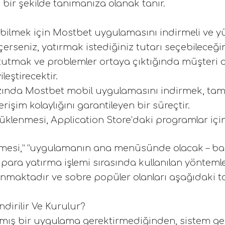
bir şekilde tanımanıza olanak tanır.
abilmek için Mostbet uygulamasını indirmeli ve yü
erseniz, yatırmak istediğiniz tutarı seçebileceğin
tmak ve problemler ortaya çıktığında müşteri de
eştirecektir.
ında Mostbet mobil uygulamasını indirmek, tama
rişim kolaylığını garantileyen bir süreçtir.
üklenmesi, Application Store’daki programlar içi
mesi,” “uygulamanın ana menüsünde olacak – ba
ara yatırma işlemi sırasında kullanılan yöntemle g
aktadır ve sobre popüler olanları aşağıdaki tab
ndirilir Ve Kurulur?
mış bir uygulama gerektirmediğinden, sistem gere