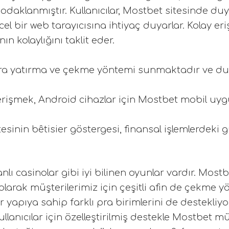
e odaklanmıştır. Kullanıcılar, Mostbet sitesinde d
cel bir web tarayıcısına ihtiyaç duyarlar. Kolay e
n kolaylığını taklit eder.
ara yatırma ve çekme yöntemi sunmaktadır ve dur
erişmek, Android cihazlar için Mostbet mobil uygu
litesinin bêtisier göstergesi, finansal işlemlerdeki
 canlı casinolar gibi iyi bilinen oyunlar vardır. Mos
 olarak müşterilerimiz için çeşitli afin de çekme 
bir yapıya sahip farklı pra birimlerini de destekl
i kullanıcılar için özelleştirilmiş destekle Mostbe