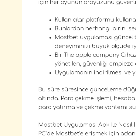
için her oyunun arayüzünü güvenli 
Kullanıcılar platformu kullan
Bunlardan herhangi birini seç
Mostbet uygulaması güncel tu
deneyiminizi büyük ölçüde iyil
Bir The apple company Cihaz
yönetilen, güvenliği empieza e
Uygulamanın indirilmesi ve y
Bu süre süresince güncelleme düğ
altında. Para çekme işlemi, hesaba p
para yatırma ve çekme yöntemi sunm
Mostbet Uygulaması Apk Ile Nasıl İ
PC’de Mostbet’e erişmek için adan