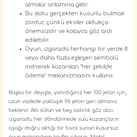
almalar anlamına gelir.
Bu slotu gerçekten kusurlu bulmak
zordur, çünkü eksiler oldukça
önemsizdir ve kolayca göz ardı
edilebilir.
Oyun, ızgarada herhangi bir yerde 8
veya daha fazla eşleşen sembolü
indirerek kazanılan “her şekilde
ödeme” mekanizmasını kullanır.
Başka bir deyişle, yatırdığınız her 100 jeton için,
uzun vadede yaklaşık 96 jeton geri almanız
beklenir. Altı sütun ve beş satırlık göz alıcı
ızgarada, her döndürmede sulu kazançların
aşağı doğru aktığı bir tuval sunan kusursuz