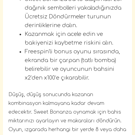
dağınık sembolleri yakaladığınızda
Ücretsiz Döndürmeler turunun
derinliklerine dalın.
Kazanmak için acele edin ve
bakiyenizi kaybetme riskini alın.
Freespin’li bonus oyunu sırasında,
ekranda bir çarpan (tatlı bomba)
belirebilir ve oyuncunun bahsini
x2’den x100‘e çıkarabilir.
Düşüş, düşüş sonucunda kazanan
kombinasyon kalmayana kadar devam
edecektir. Sweet Bonanza oynamak için bahis
miktarınızı ayarlayın ve makaraları döndürün.
Oyun, ızgarada herhangi bir yerde 8 veya daha