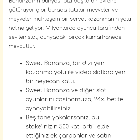
Bonanza’nın dünyası bizi başka bir evrene
götürüyor gibi, burada tatlılar, meyveler ve
meyveler muhteşem bir servet kazanmanın yolu
haline geliyor. Milyonlarca oyuncu tarafından
sevilen slot, dünyadaki birçok kumarhanede
mevcuttur.
Sweet Bonanza, bir dizi yeni
kazanma yolu ile video slotlara yeni
bir heyecan kattı.
Sweet Bonanza ve diğer slot
oyunlarını casinomuza, 24x. bet‘te
oynayabilirsiniz.
Beş tane yakalarsanız, bu
stake’inizin 500 katı artı” “elde
ettiğiniz ek çarpanlar ve satın