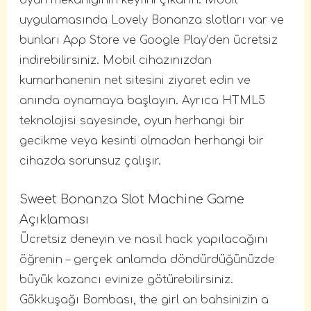
oyun mekaniğinin keyfini çıkarın. Mobil
uygulamasında Lovely Bonanza slotları var ve
bunları App Store ve Google Play’den ücretsiz
indirebilirsiniz. Mobil cihazınızdan
kumarhanenin net sitesini ziyaret edin ve
anında oynamaya başlayın. Ayrıca HTML5
teknolojisi sayesinde, oyun herhangi bir
gecikme veya kesinti olmadan herhangi bir
cihazda sorunsuz çalışır.
Sweet Bonanza Slot Machine Game
Açıklaması
Ücretsiz deneyin ve nasıl hack yapılacağını
öğrenin – gerçek anlamda döndürdüğünüzde
büyük kazancı evinize götürebilirsiniz.
Gökkuşağı Bombası, the girl an bahsinizin a