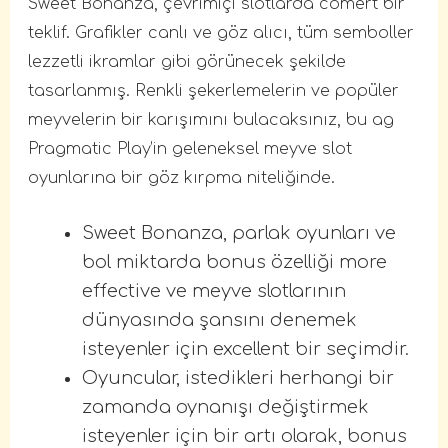
Sweet Bonanza, çevrimiçi slotlarda cömert bir
teklif. Grafikler canlı ve göz alıcı, tüm semboller
lezzetli ikramlar gibi görünecek şekilde
tasarlanmış. Renkli şekerlemelerin ve popüler
meyvelerin bir karışımını bulacaksınız, bu ag
Pragmatic Play’in geleneksel meyve slot
oyunlarına bir göz kırpma niteliğinde.
Sweet Bonanza, parlak oyunları ve
bol miktarda bonus özelliği more
effective ve meyve slotlarının
dünyasında şansını denemek
isteyenler için excellent bir seçimdir.
Oyuncular, istedikleri herhangi bir
zamanda oynanışı değiştirmek
isteyenler için bir artı olarak, bonus