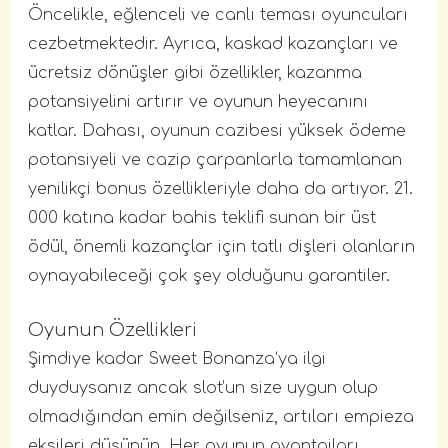
Öncelikle, eğlenceli ve canlı teması oyuncuları
cezbetmektedir. Ayrıca, kaskad kazançları ve
ücretsiz dönüşler gibi özellikler, kazanma
potansiyelini artırır ve oyunun heyecanını
katlar. Dahası, oyunun cazibesi yüksek ödeme
potansiyeli ve cazip çarpanlarla tamamlanan
yenilikçi bonus özellikleriyle daha da artıyor. 21.
000 katına kadar bahis teklifi sunan bir üst
ödül, önemli kazançlar için tatlı dişleri olanların
oynayabileceği çok şey olduğunu garantiler.
Oyunun Özellikleri
Şimdiye kadar Sweet Bonanza‘ya ilgi
duyduysanız ancak slot’un size uygun olup
olmadığından emin değilseniz, artıları empieza
eksileri düşünün. Her oyunun avantajları