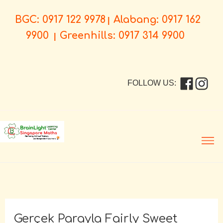
BGC: 0917 122 9978
Alabang: 0917 162
|
9900
Greenhills: 0917 314 9900
|
FOLLOW US:
Men
Gerçek Parayla Fairly Sweet