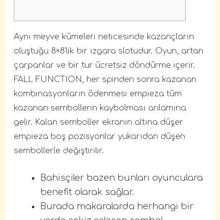
Aynı meyve kümeleri neticesinde kazançların
oluştuğu 8×8’lik bir ızgara slotudur. Oyun, artan
çarpanlar ve bir tur ücretsiz döndürme içerir.
FALL FUNCTION, her spinden sonra kazanan
kombinasyonların ödenmesi empieza tüm
kazanan sembollerin kaybolması anlamına
gelir. Kalan semboller ekranın altına düşer
empieza boş pozisyonlar yukarıdan düşen
sembollerle değiştirilir.
Bahisçiler bazen bunları oyunculara
benefit olarak sağlar.
Burada makaralarda herhangi bir