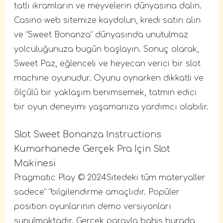
tatlı ikramların ve meyvelerin dünyasına dalın.
Casino web sitemize kaydolun, kredi satın alın
ve “Sweet Bonanza” dünyasında unutulmaz
yolculuğunuza bugün başlayın. Sonuç olarak,
Sweet Paz, eğlenceli ve heyecan verici bir slot
machine oyunudur. Oyunu oynarken dikkatli ve
ölçülü bir yaklaşım benimsemek, tatmin edici
bir oyun deneyimi yaşamanıza yardımcı olabilir.
Slot Sweet Bonanza Instructions
Kumarhanede Gerçek Pra Için Slot
Makinesi
Pragmatic Play © 2024Sitedeki tüm materyaller
sadece” “bilgilendirme amaçlıdır. Popüler
position oyunlarının demo versiyonları
sunulmaktadır. Gerçek parayla bahis burada