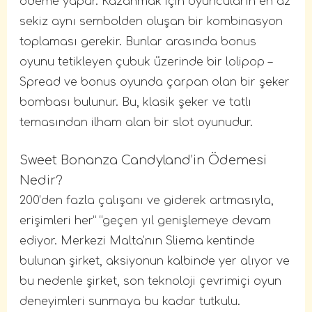
ödeme yapar. Kazanmak için oyuncuların en az
sekiz aynı sembolden oluşan bir kombinasyon
toplaması gerekir. Bunlar arasında bonus
oyunu tetikleyen çubuk üzerinde bir lolipop –
Spread ve bonus oyunda çarpan olan bir şeker
bombası bulunur. Bu, klasik şeker ve tatlı
temasından ilham alan bir slot oyunudur.
Sweet Bonanza Candyland’in Ödemesi
Nedir?
200’den fazla çalışanı ve giderek artmasıyla,
erişimleri her” “geçen yıl genişlemeye devam
ediyor. Merkezi Malta’nın Sliema kentinde
bulunan şirket, aksiyonun kalbinde yer alıyor ve
bu nedenle şirket, son teknoloji çevrimiçi oyun
deneyimleri sunmaya bu kadar tutkulu.