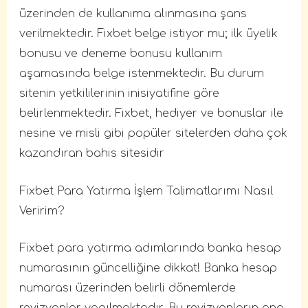
üzerinden de kullanıma alınmasına şans
verilmektedir. Fixbet belge istiyor mu; ilk üyelik
bonusu ve deneme bonusu kullanım
aşamasında belge istenmektedir. Bu durum
sitenin yetkililerinin inisiyatifine göre
belirlenmektedir. Fixbet, hediyer ve bonuslar ile
nesine ve misli gibi popüler sitelerden daha çok
kazandıran bahis sitesidir
Fixbet Para Yatırma İşlem Talimatlarımı Nasıl
Veririm?
Fixbet para yatırma adımlarında banka hesap
numarasının güncelliğine dikkat! Banka hesap
numarası üzerinden belirli dönemlerde