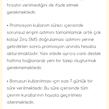
fırsatın verilmediğini de ifade etmek
gerekmektedir.
⦁ Promosyon kullanım süreci içerisinde
sorunsuz erişim adımını tamamlamak artık çok
kolay! Zira SMS doğrulaması adımını yerine
getirdikten sonra promosyon anında hesaba
aktarılmaktadır. Yani sitede ayrıca canlı destek
hattına bağlanarak yeni bir talep oluşturmak
gerekmemektedir.
⦁ Bonusun kullanılması için size 7 günlük bir
süre verilmektedir. Bu süre içerisinde tüm
çevrim kurallarının hayata geçirilmesi
istenmektedir.