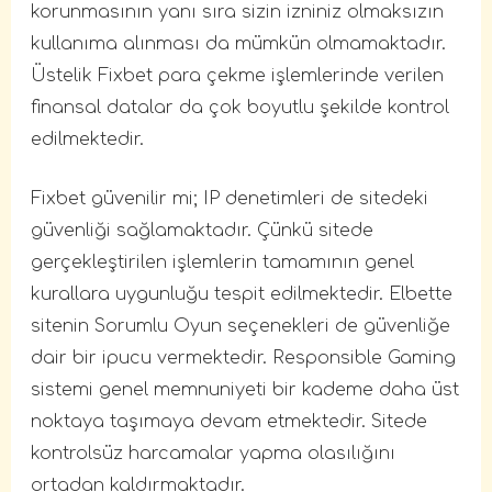
korunmasının yanı sıra sizin izniniz olmaksızın
kullanıma alınması da mümkün olmamaktadır.
Üstelik Fixbet para çekme işlemlerinde verilen
finansal datalar da çok boyutlu şekilde kontrol
edilmektedir.
Fixbet güvenilir mi; IP denetimleri de sitedeki
güvenliği sağlamaktadır. Çünkü sitede
gerçekleştirilen işlemlerin tamamının genel
kurallara uygunluğu tespit edilmektedir. Elbette
sitenin Sorumlu Oyun seçenekleri de güvenliğe
dair bir ipucu vermektedir. Responsible Gaming
sistemi genel memnuniyeti bir kademe daha üst
noktaya taşımaya devam etmektedir. Sitede
kontrolsüz harcamalar yapma olasılığını
ortadan kaldırmaktadır.