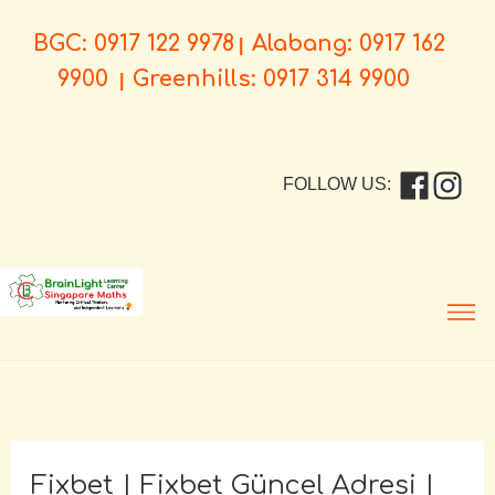
BGC: 0917 122 9978
Alabang: 0917 162
|
9900
Greenhills: 0917 314 9900
|
FOLLOW US:
Men
Fixbet | Fixbet Güncel Adresi |