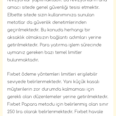
revizyonlar yapılmaktadır. Bu revizyonların ana
amacı sitede genel güvenliği tesisi etmektir.
Elbette sitede sizin kullanımınıza sunulan
metotlar da güvenlik denetimlerinden
geçirilmektedir. Bu konuda herhangi bir
aksaklık olmaksızın bağlantı adımları yerine
getirilmektedir. Para yatırma işlem sürecinde
uymanız gereken bazı temel limitler
bulunmaktadır.
Fixbet ödeme yöntemleri limitleri erişilebilir
seviyede belirlenmektedir. Yani küçük kasalı
müşterilerin zor durumda kalmaması için
gerekli olan düzenlemeler yerine getirilmektedir.
Fixbet Papara metodu için belirlenmiş olan sınır
250 lira olarak belirlenmektedir. Fixbet havale