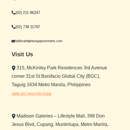
(02) 211 96247
(02) 738 11797
hi@brainlightsingaporemaths.com
Visit Us
315, McKinley Park Residences 3rd Avenue
corner 31st St Bonifacio Global City (BGC),
Taguig 1634 Metro Manila, Philippines
view on google map
Madison Galeries – Lifestyle Mall, 398 Don
Jesus Blvd, Cupang, Muntinlupa, Metro Manila,