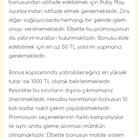
bonusundan istifade edebilmek için Ruby Play
oyunlarından istifade etmek gerekmektedir. Zira
diğer sağlayıcılarda herhangi bir şekilde işlem
onayı verilmemektedir. Elbette bu promosyonun
da yatırım kuralları bulunmaktadır. Bonusu elde
edebilmek için en az 50 TL yatırım yapmanız
gerekmektedir.
Bonus kapsamında yatırabileceğiniz en yüksek
tutar ise 1000 TL olarak belirlenmektedir.
Kesinlikle bu sınırların dışına çıkmamanız
önerilmektedir. Hesaba tanımlanan bonusun 10
katı kadar nakit çekim yapılabilmektedir.
Promosyon seçeneklerinin farklı kampanyalar
ile aynı anda işleme alınması mümkün
olmamaktadır. Elbette bonusun mobile sistem