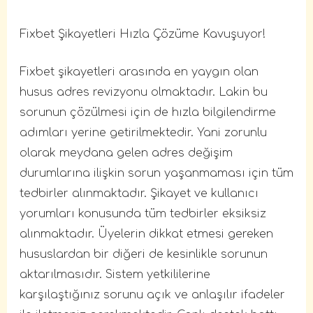
Fixbet Şikayetleri Hızla Çözüme Kavuşuyor!
Fixbet şikayetleri arasında en yaygın olan
husus adres revizyonu olmaktadır. Lakin bu
sorunun çözülmesi için de hızla bilgilendirme
adımları yerine getirilmektedir. Yani zorunlu
olarak meydana gelen adres değişim
durumlarına ilişkin sorun yaşanmaması için tüm
tedbirler alınmaktadır. Şikayet ve kullanıcı
yorumları konusunda tüm tedbirler eksiksiz
alınmaktadır. Üyelerin dikkat etmesi gereken
hususlardan bir diğeri de kesinlikle sorunun
aktarılmasıdır. Sistem yetkililerine
karşılaştığınız sorunu açık ve anlaşılır ifadeler