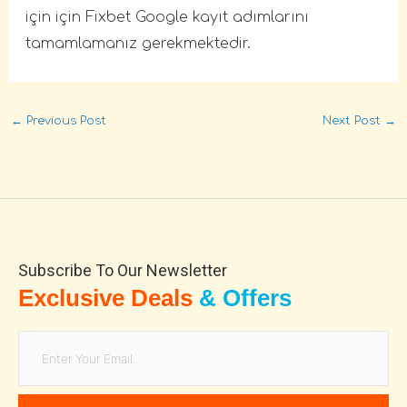
için için Fixbet Google kayıt adımlarını
tamamlamanız gerekmektedir.
←
Previous Post
Next Post
→
Subscribe To Our Newsletter
Exclusive Deals
& Offers