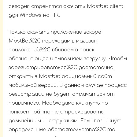
сегодня стремятся скачать Mostbet client
ддя Windows на ПК.
Только скачать приложение вскоре
MostBet%2C переходим в магазин
приложений%2C вбиваем в поиск
обозначающее и выполняем загрузку. Чтобы
зарегистрироваться%2C достаточно
открыть в Mostbet официальный сайт
мобильной версии. В данном случае процесс
регистрации не будет отличаться от
привычного. Необходимо кликнуть по
конкретной кнопке и проследовать
дальнейшим инструкциям. Если возникнут
определенные обстоятельства%2C то