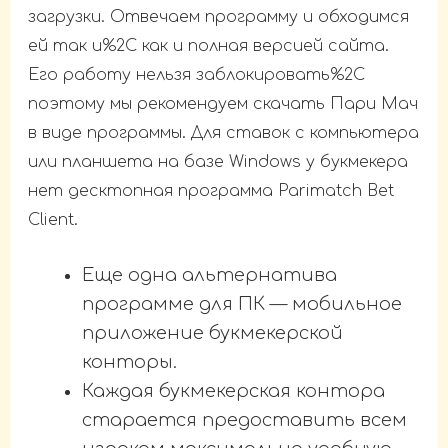
загрузки. Отвечаем программу и обходимся
ей так и%2C как и полная версией сайта.
Его работу нельзя заблокировать%2C
поэтому мы рекомендуем скачать Пари Мач
в виде программы. Для ставок с компьютера
или планшета на базе Windows у букмекера
нет десктопная программа Parimatch Bet
Client.
Еще одна альтернатива
программе для ПК — мобильное
приложение букмекерской
конторы.
Каждая букмекерская контора
старается предоставить всем