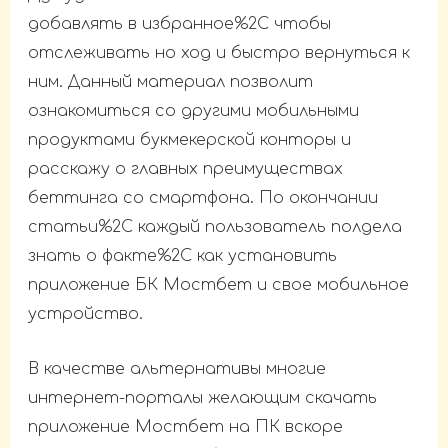
добавлять в избранное%2C чтобы
отслеживать но ход и быстро вернуться к
ним. Данный материал позволит
ознакомиться со другими мобильными
продуктами букмекерской конторы и
расскажу о главных преимуществах
беттинга со смартфона. По окончании
статьи%2C каждый пользователь полдела
знать о факте%2C как установить
приложение БК Мостбет и свое мобильное
устройство.
В качестве альтернативы многие
интернет-порталы желающим скачать
приложение Мостбет на ПК вскоре