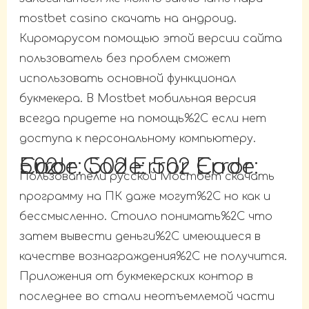
mostbet casino скачать на андроид.
Киромарусом помощью этой версии сайта
пользователь без проблем сможет
использовать основной функционал
букмекера. В Mostbet мобильная версия
всегда придете на помощь%2C если нет
доступа к персональному компьютеру.
Error Code: 502 Error Code: 502 Error Code: 502
Пользователи русской Мостбет скачать
программу на ПК даже могут%2C но как и
бессмысленно. Стоило понимать%2C что
затем вывести деньги%2C имеющиеся в
качестве вознаграждения%2C не получится.
Приложения от букмекерских контор в
последнее во стали неотъемлемой части