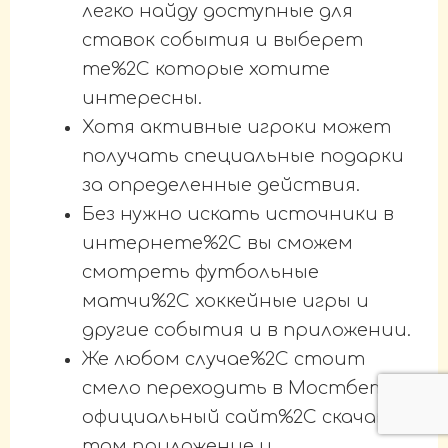
легко найду доступные для
ставок события и выберет
те%2C которые хотите
интересны.
Хотя активные игроки может
получать специальные подарки
за определенные действия.
Без нужно искать источники в
интернете%2C вы сможем
смотреть футбольные
матчи%2C хоккейные игры и
другие события и в приложении.
Же любом случае%2C стоит
смело переходить в Мостбет
официальный сайт%2C скачать
там приложение и