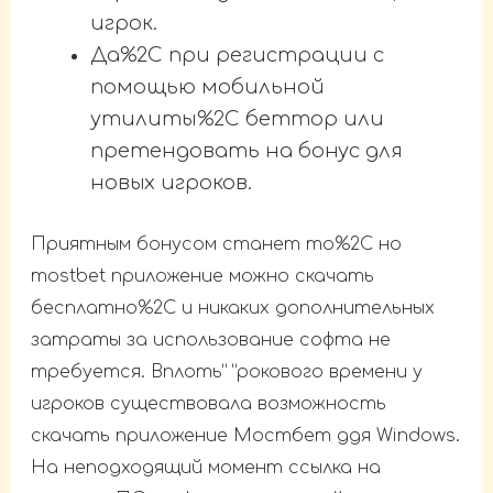
игрок.
Да%2C при регистрации с
помощью мобильной
утилиты%2C беттор или
претендовать на бонус для
новых игроков.
Приятным бонусом станет то%2C но
mostbet приложение можно скачать
бесплатно%2C и никаких дополнительных
затраты за использование софта не
требуется. Вплоть” “рокового времени у
игроков существовала возможность
скачать приложение Мостбет ддя Windows.
На неподходящий момент ссылка на