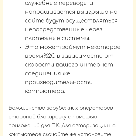
служебные переводы и
напрашивается выигрыша на
сайте будут осуществляться
непосредственные через
платежные системы.
Это может займут некоторое
время%2C в зависимости от
скорости вашего интернет-
соединения же
производительности
компьютера.
Большинство зарубежных операторов
стороной блокировку с помощью
приложений для ПК. Для авторизации на
компьютере скачайте же установите