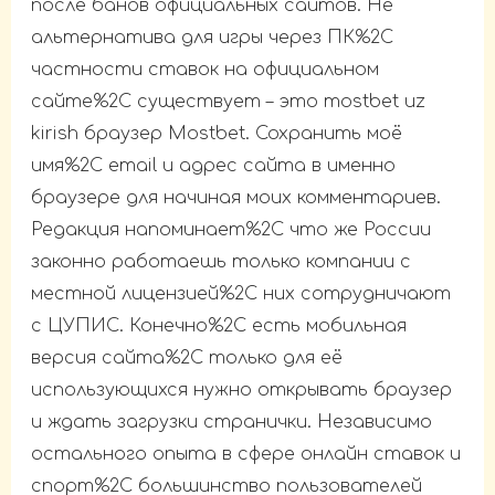
после банов официальных сайтов. Не
альтернатива для игры через ПК%2C
частности ставок на официальном
сайте%2C существует – это mostbet uz
kirish браузер Mostbet. Сохранить моё
имя%2C email и адрес сайта в именно
браузере для начиная моих комментариев.
Редакция напоминает%2C что же России
законно работаешь только компании с
местной лицензией%2C них сотрудничают
с ЦУПИС. Конечно%2C есть мобильная
версия сайта%2C только для её
использующихся нужно открывать браузер
и ждать загрузки странички. Независимо
остального опыта в сфере онлайн ставок и
спорт%2C большинство пользователей