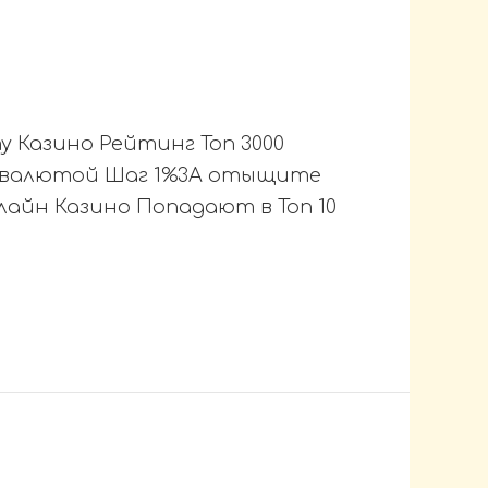
у Казино Рейтинг Топ 3000
птовалютой Шаг 1%3A отыщите
айн Казино Попадают в Топ 10