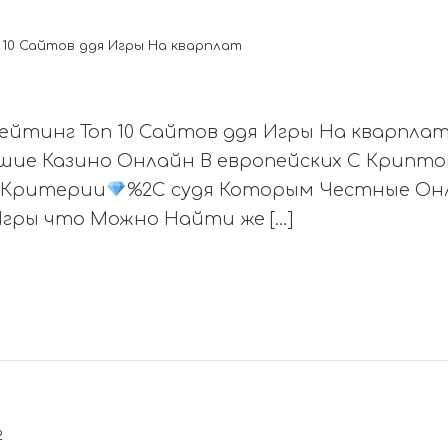
 10 Сайтов ддя Игры На кварплат
Рейтинг Топ 10 Сайтов ддя Игры На кварплат
учшие Казино Онлайн В европейских С Кри
o Критерии
%2C судя Которым Честные Онл
Игры что Можно Найти же […]
2