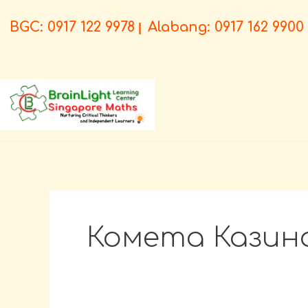
BGC: 0917 122 9978
Alabang: 0917 162 9900
|
Комета Казин