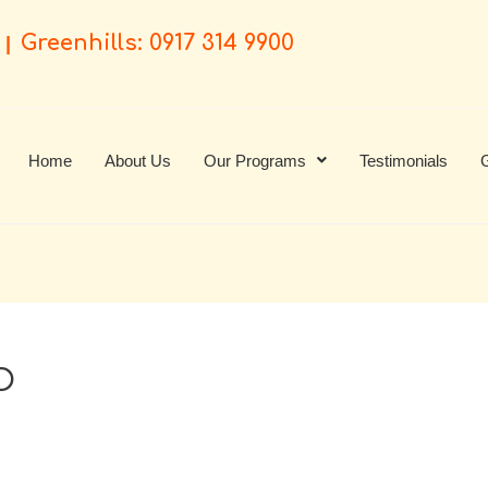
Greenhills: 0917 314 9900
|
Home
About Us
Our Programs
Testimonials
G
о