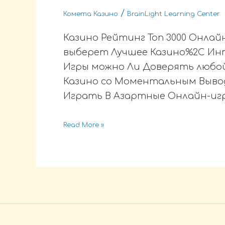
Рейтинг
/
Комета Казино
BrainLight Learning Center
Топ
3000
Казино Рейтинг Топ 3000 Онлай
Онлайн
выберет Лучшее Казино%2C Инт
Казино
Игры можно Ли Доверять любо
202
Казино со Моментальным Выво
Играть В Азартные Онлайн-иг
Read More »