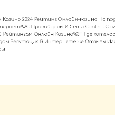
н Казино 2024 Рейтинг Онлайн-казино На п
ернет%2C Провайдеры И Сети Content Онла
й Рейтингам Онлайн Казино%3F Где хотело
дом Репутация В Интернете же Отзывы Игр
ры