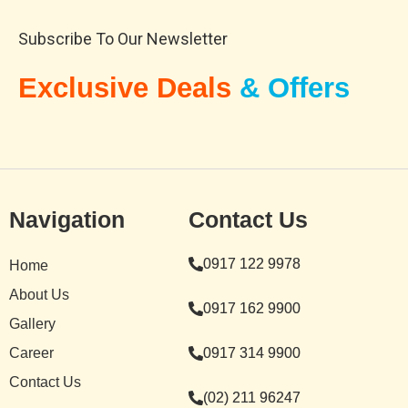
Subscribe To Our Newsletter
Exclusive Deals
& Offers
Navigation
Contact Us
0917 122 9978
Home
About Us
0917 162 9900
Gallery
Career
0917 314 9900
Contact Us
(02) 211 96247