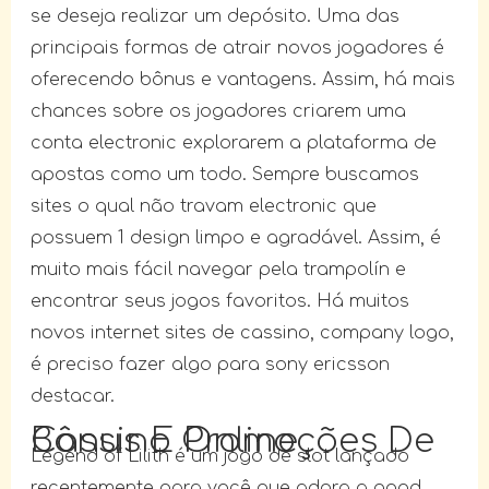
se deseja realizar um depósito. Uma das
principais formas de atrair novos jogadores é
oferecendo bônus e vantagens. Assim, há mais
chances sobre os jogadores criarem uma
conta electronic explorarem a plataforma de
apostas como um todo. Sempre buscamos
sites o qual não travam electronic que
possuem 1 design limpo e agradável. Assim, é
muito mais fácil navegar pela trampolín e
encontrar seus jogos favoritos. Há muitos
novos internet sites de cassino, company logo,
é preciso fazer algo para sony ericsson
destacar.
Bônus E Promoções De Cassino Online
Legend of Lilith é um jogo de slot lançado
recentemente para você que adora a good