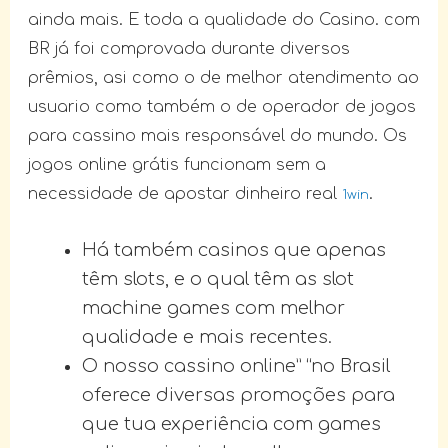
ainda mais. E toda a qualidade do Casino. com
BR já foi comprovada durante diversos
prêmios, asi como o de melhor atendimento ao
usuario como também o de operador de jogos
para cassino mais responsável do mundo. Os
jogos online grátis funcionam sem a
necessidade de apostar dinheiro real
.
1win
Há também casinos que apenas
têm slots, e o qual têm as slot
machine games com melhor
qualidade e mais recentes.
O nosso cassino online” “no Brasil
oferece diversas promoções para
que tua experiência com games