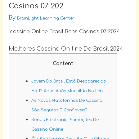
Casinos 07 202
By
BrainLight Learning Center
“cassino Online Brasil Bons Casinos 07 2024
Melhores Cassino On-line Do Brasil 2024
Content
Jovem Do Brasil Está Desaparecido
Há 12 Anos Após Mochilão No Peru
As Novas Plataformas De Cassino
São Seguras E Confiáveis?
Bônus Electronic Promoções De
Cassino Online
Órgão Mantém Decisão Que Obriga