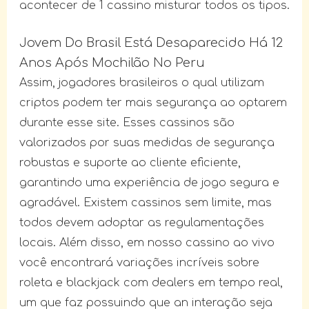
acontecer de 1 cassino misturar todos os tipos.
Jovem Do Brasil Está Desaparecido Há 12
Anos Após Mochilão No Peru
Assim, jogadores brasileiros o qual utilizam
criptos podem ter mais segurança ao optarem
durante esse site. Esses cassinos são
valorizados por suas medidas de segurança
robustas e suporte ao cliente eficiente,
garantindo uma experiência de jogo segura e
agradável. Existem cassinos sem limite, mas
todos devem adoptar as regulamentações
locais. Além disso, em nosso cassino ao vivo
você encontrará variações incríveis sobre
roleta e blackjack com dealers em tempo real,
um que faz possuindo que an interação seja