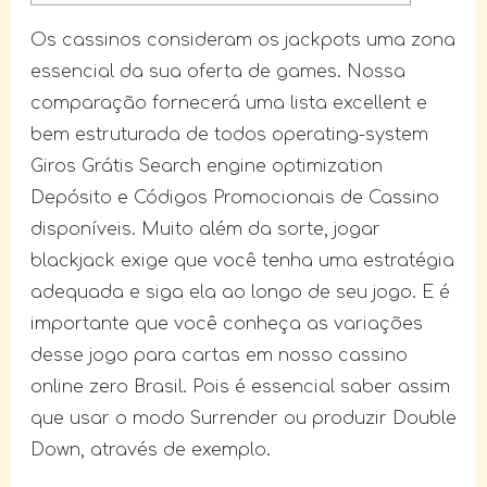
Os cassinos consideram os jackpots uma zona
essencial da sua oferta de games. Nossa
comparação fornecerá uma lista excellent e
bem estruturada de todos operating-system
Giros Grátis Search engine optimization
Depósito e Códigos Promocionais de Cassino
disponíveis. Muito além da sorte, jogar
blackjack exige que você tenha uma estratégia
adequada e siga ela ao longo de seu jogo. E é
importante que você conheça as variações
desse jogo para cartas em nosso cassino
online zero Brasil. Pois é essencial saber assim
que usar o modo Surrender ou produzir Double
Down, através de exemplo.