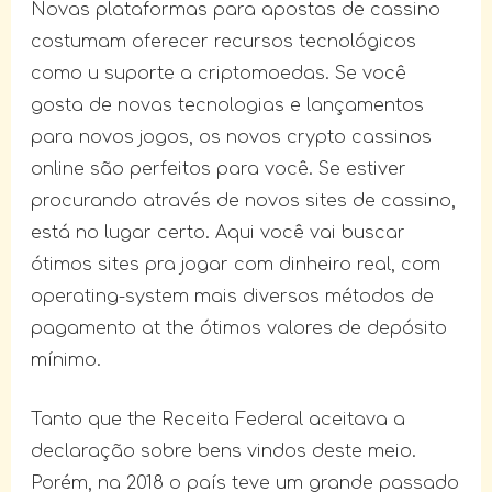
Novas plataformas para apostas de cassino
costumam oferecer recursos tecnológicos
como u suporte a criptomoedas. Se você
gosta de novas tecnologias e lançamentos
para novos jogos, os novos crypto cassinos
online são perfeitos para você. Se estiver
procurando através de novos sites de cassino,
está no lugar certo. Aqui você vai buscar
ótimos sites pra jogar com dinheiro real, com
operating-system mais diversos métodos de
pagamento at the ótimos valores de depósito
mínimo.
Tanto que the Receita Federal aceitava a
declaração sobre bens vindos deste meio.
Porém, na 2018 o país teve um grande passado