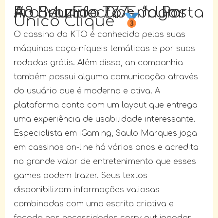
#3 Brazino 777 – “a Porta Pro Mundo Dos Jogos Ao Seu Efecto Em Um
Único Clique”
O cassino da KTO é conhecido pelas suas
máquinas caça-níqueis temáticas e por suas
rodadas grátis. Além disso, an companhia
também possui alguma comunicação através
do usuário que é moderna e ativa. A
plataforma conta com um layout que entrega
uma experiência de usabilidade interessante.
Especialista em iGaming, Saulo Marques joga
em cassinos on-line há vários anos e acredita
no grande valor de entretenimento que esses
games podem trazer. Seus textos
disponibilizam informações valiosas
combinadas com uma escrita criativa e