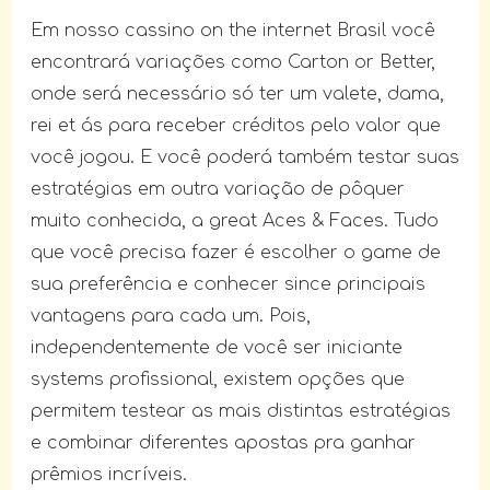
Em nosso cassino on the internet Brasil você
encontrará variações como Carton or Better,
onde será necessário só ter um valete, dama,
rei et ás para receber créditos pelo valor que
você jogou. E você poderá também testar suas
estratégias em outra variação de pôquer
muito conhecida, a great Aces & Faces. Tudo
que você precisa fazer é escolher o game de
sua preferência e conhecer since principais
vantagens para cada um. Pois,
independentemente de você ser iniciante
systems profissional, existem opções que
permitem testear as mais distintas estratégias
e combinar diferentes apostas pra ganhar
prêmios incríveis.