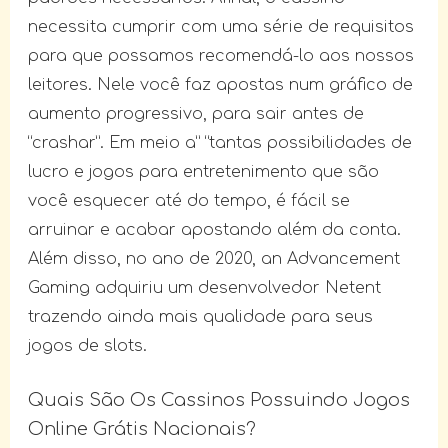
necessita cumprir com uma série de requisitos
para que possamos recomendá-lo aos nossos
leitores. Nele você faz apostas num gráfico de
aumento progressivo, para sair antes de
“crashar”. Em meio a” “tantas possibilidades de
lucro e jogos para entretenimento que são
você esquecer até do tempo, é fácil se
arruinar e acabar apostando além da conta.
Além disso, no ano de 2020, an Advancement
Gaming adquiriu um desenvolvedor Netent
trazendo ainda mais qualidade para seus
jogos de slots.
Quais São Os Cassinos Possuindo Jogos
Online Grátis Nacionais?