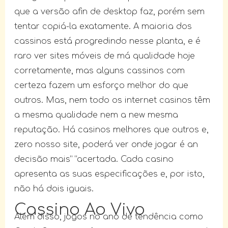
que a versão afin de desktop faz, porém sem
tentar copiá-la exatamente. A maioria dos
cassinos está progredindo nesse planta, e é
raro ver sites móveis de má qualidade hoje
corretamente, mas alguns cassinos com
certeza fazem um esforço melhor do que
outros. Mas, nem todo os internet casinos têm
a mesma qualidade nem a new mesma
reputação. Há casinos melhores que outros e,
zero nosso site, poderá ver onde jogar é an
decisão mais” “acertada. Cada casino
apresenta as suas especificações e, por isto,
não há dois iguais.
Cassino Ao Vivo
Além disso, jogos no ano de tendência como