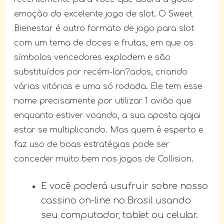
emoção do excelente jogo de slot. O Sweet
Bienestar é outro formato de jogo para slot
com um tema de doces e frutas, em que os
símbolos vencedores explodem e são
substituídos por recém-lan?ados, criando
várias vitórias e uma só rodada. Ele tem esse
nome precisamente por utilizar 1 avião que
enquanto estiver voando, a sua aposta ajajai
estar se multiplicando. Mas quem é esperto e
faz uso de boas estratégias pode ser
conceder muito bem nos jogos de Collision.
E você poderá usufruir sobre nosso
cassino on-line no Brasil usando
seu computador, tablet ou celular.