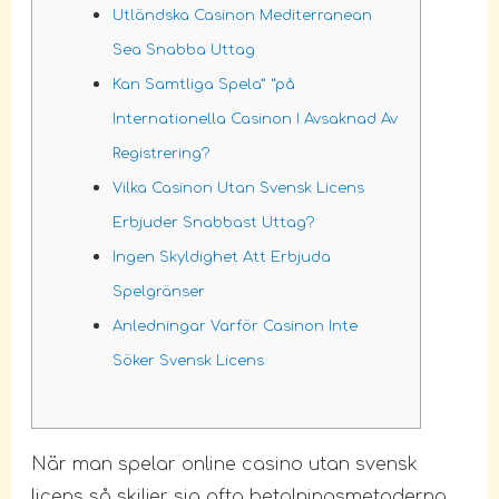
Utländska Casinon Mediterranean
Sea Snabba Uttag
Kan Samtliga Spela” “på
Internationella Casinon I Avsaknad Av
Registrering?
Vilka Casinon Utan Svensk Licens
Erbjuder Snabbast Uttag?
Ingen Skyldighet Att Erbjuda
Spelgränser
Anledningar Varför Casinon Inte
Söker Svensk Licens
När man spelar online casino utan svensk
licens så skiljer sig ofta betalningsmetoderna