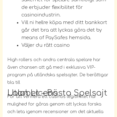
de erbjuder flexibilitet för
casinoindustrin.
Vill ni hellre köpa med ditt bankkort
går det bra att lyckas göra det by
means of PaySafes hemsida.
Väljer du rätt casino
High rollers och andra centrala spelare har
även chansen att gå med i exklusiva VIP-
program på utländska spelsajter. De berättigar
bla till
Lalabet – Bästa Spelsajt Utan Licens
För att verifiera ett casinos legitimitet har
mulighed for göras genom att lyckas forska
och leta igenom recensioner om det aktuella