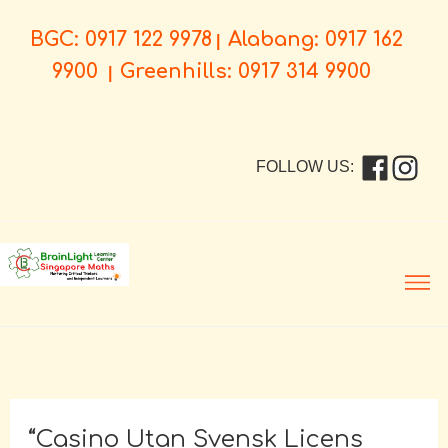
BGC: 0917 122 9978
Alabang: 0917 162
|
9900
Greenhills: 0917 314 9900
|
FOLLOW US:
Men
“Casino Utan Svensk Licens