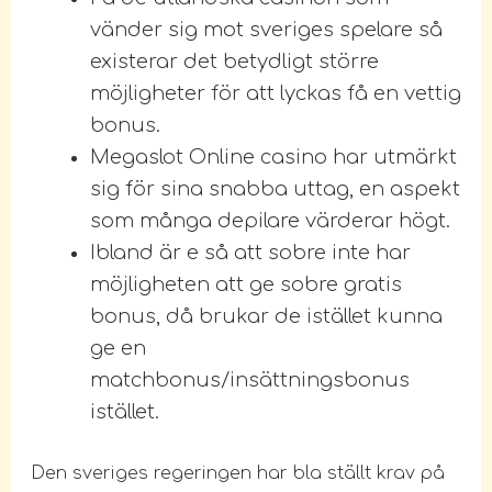
vänder sig mot sveriges spelare så
existerar det betydligt större
möjligheter för att lyckas få en vettig
bonus.
Megaslot Online casino har utmärkt
sig för sina snabba uttag, en aspekt
som många depilare värderar högt.
Ibland är e så att sobre inte har
möjligheten att ge sobre gratis
bonus, då brukar de istället kunna
ge en
matchbonus/insättningsbonus
istället.
Den sveriges regeringen har bla ställt krav på