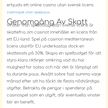
erbjuda ett online casino utan svensk licens
.
casinospel utan spelpaus
Genomgång Av Skatt
Vinster från spelbolag utan svensk licens är
skattefria om casinot innehåller en licens från
ett EU-land. Spel på casinon mediterranean
licens utanför EU underkastas dock en
skattesats på 30%. Skapa en spelbudget för att
styra klara riktlinjer omkring vad du har
mulighed for satsa och när det är lämpligt att
ta durante paus. Avsätt sobre fast summa varje
månad efter att ha täckt de flesta nödvändiga
utgifter. Betrakta de pengar i spenderar på
casinospel som en utgift, där eventuella vinster
blir en benefit.