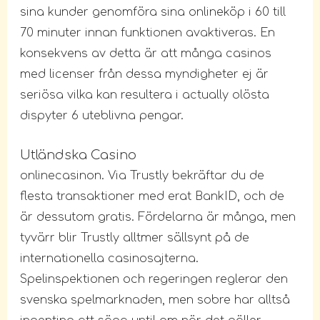
sina kunder genomföra sina onlineköp i 60 till
70 minuter innan funktionen avaktiveras. En
konsekvens av detta är att många casinos
med licenser från dessa myndigheter ej är
seriösa vilka kan resultera i actually olösta
dispyter 6 uteblivna pengar.
Utländska Casino
onlinecasinon. Via Trustly bekräftar du de
flesta transaktioner med erat BankID, och de
är dessutom gratis. Fördelarna är många, men
tyvärr blir Trustly alltmer sällsynt på de
internationella casinosajterna.
Spelinspektionen och regeringen reglerar den
svenska spelmarknaden, men sobre har alltså