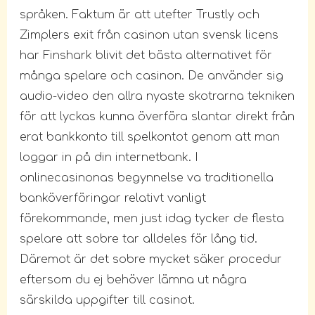
språken. Faktum är att utefter Trustly och
Zimplers exit från casinon utan svensk licens
har Finshark blivit det bästa alternativet för
många spelare och casinon. De använder sig
audio-video den allra nyaste skotrarna tekniken
för att lyckas kunna överföra slantar direkt från
erat bankkonto till spelkontot genom att man
loggar in på din internetbank. I
onlinecasinonas begynnelse va traditionella
banköverföringar relativt vanligt
förekommande, men just idag tycker de flesta
spelare att sobre tar alldeles för lång tid.
Däremot är det sobre mycket säker procedur
eftersom du ej behöver lämna ut några
särskilda uppgifter till casinot.