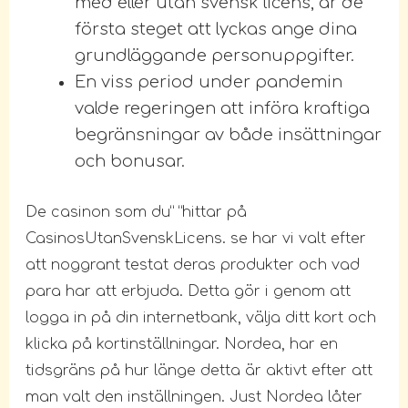
med eller utan svensk licens, är de
första steget att lyckas ange dina
grundläggande personuppgifter.
En viss period under pandemin
valde regeringen att införa kraftiga
begränsningar av både insättningar
och bonusar.
De casinon som du” “hittar på
CasinosUtanSvenskLicens. se har vi valt efter
att noggrant testat deras produkter och vad
para har att erbjuda. Detta gör i genom att
logga in på din internetbank, välja ditt kort och
klicka på kortinställningar. Nordea, har en
tidsgräns på hur länge detta är aktivt efter att
man valt den inställningen. Just Nordea låter