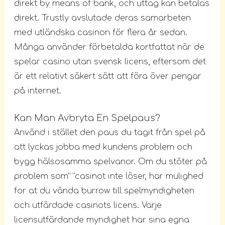
direkt by means of bank, och uttag kan betalas
direkt. Trustly avslutade deras samarbeten
med utländska casinon för flera år sedan.
Många använder förbetalda kortfattat när de
spelar casino utan svensk licens, eftersom det
är ett relativt säkert sätt att föra över pengar
på internet.
Kan Man Avbryta En Spelpaus?
Använd i stället den paus du tagit från spel på
att lyckas jobba med kundens problem och
bygg hälsosamma spelvanor. Om du stöter på
problem som” “casinot inte löser, har mulighed
for at du vända burrow till spelmyndigheten
och utfärdade casinots licens. Varje
licensutfärdande myndighet har sina egna