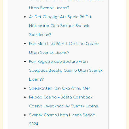
Utan Svensk Licens?
Är Det Olagligt Att Spela På Ett
Nätcasino Och Saknar Svensk
Spellicens?
Kan Man Lita På Ett On Line Casino
Utan Svensk Licens?
Kan Registrerade Spelare Från
Spelpaus Besöka Casino Utan Svensk
Licens?
Spelskatten Kan Öka Ännu Mer
Reload Casino – Bästa Cashback
Casino I Avsaknad Av Svensk Licens
Svensk Casino Utan Licens Sedan
2024