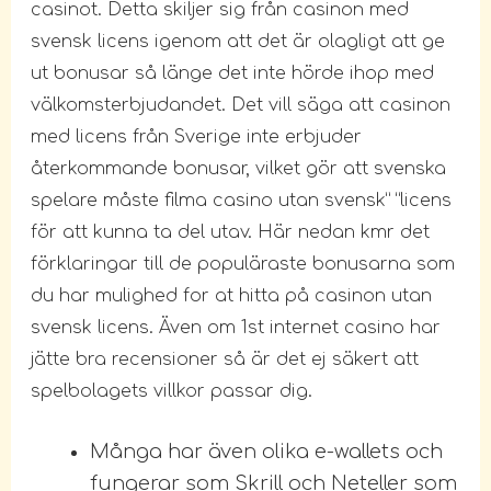
casinot. Detta skiljer sig från casinon med
svensk licens igenom att det är olagligt att ge
ut bonusar så länge det inte hörde ihop med
välkomsterbjudandet. Det vill säga att casinon
med licens från Sverige inte erbjuder
återkommande bonusar, vilket gör att svenska
spelare måste filma casino utan svensk” “licens
för att kunna ta del utav. Här nedan kmr det
förklaringar till de populäraste bonusarna som
du har mulighed for at hitta på casinon utan
svensk licens. Även om 1st internet casino har
jätte bra recensioner så är det ej säkert att
spelbolagets villkor passar dig.
Många har även olika e-wallets och
fungerar som Skrill och Neteller som