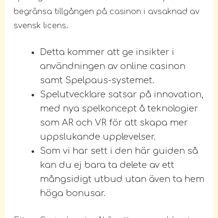
begränsa tillgången på casinon i avsaknad av
svensk licens.
Detta kommer att ge insikter i
användningen av online casinon
samt Spelpaus-systemet.
Spelutvecklare satsar på innovation,
med nya spelkoncept å teknologier
som AR och VR för att skapa mer
uppslukande upplevelser.
Som vi har sett i den här guiden så
kan du ej bara ta delete av ett
mångsidigt utbud utan även ta hem
höga bonusar.