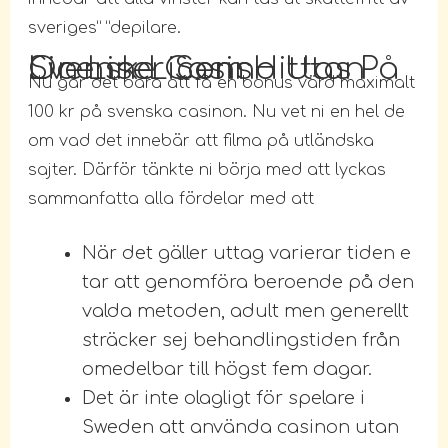
sveriges” “depilare.
Licenser Som Hittas På On Line Casino Utan Svensk Licens
Nu går det bara att få en bonus värd maximalt
100 kr på svenska casinon. Nu vet ni en hel de
om vad det innebär att filma på utländska
sajter. Därför tänkte ni börja med att lyckas
sammanfatta alla fördelar med att
När det gäller uttag varierar tiden e
tar att genomföra beroende på den
valda metoden, adult men generellt
sträcker sej behandlingstiden från
omedelbar till högst fem dagar.
Det är inte olagligt för spelare i
Sweden att använda casinon utan