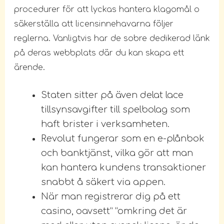
procedurer för att lyckas hantera klagomål o
säkerställa att licensinnehavarna följer
reglerna. Vanligtvis har de sobre dedikerad länk
på deras webbplats där du kan skapa ett
ärende.
Staten sitter på även delat lace
tillsynsavgifter till spelbolag som
haft brister i verksamheten.
Revolut fungerar som en e-plånbok
och banktjänst, vilka gör att man
kan hantera kundens transaktioner
snabbt å säkert via appen.
När man registrerar dig på ett
casino, oavsett” “omkring det är