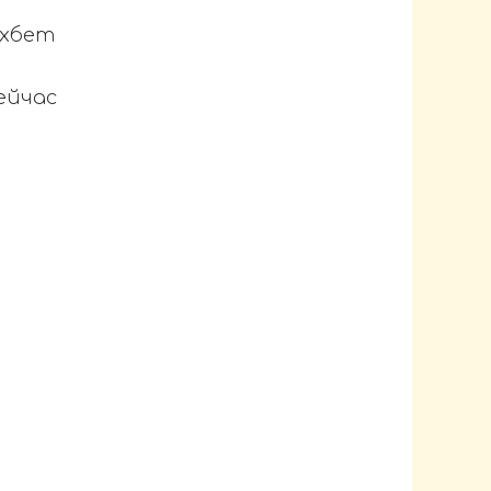
1хбет
ейчас