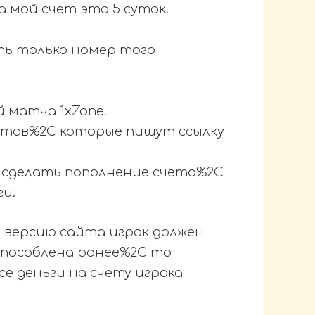
 мой счет это 5 суток.
ь только номер того
 матча 1xZone.
йтов%2C которые пишут ссылку
 сделать пополнение счета%2C
и.
 версию сайта игрок должен
способлена ранее%2C то
е деньги на счету игрока