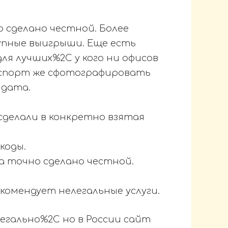
 сделано честной. Более
упные выигрыши. Еще есть
я лучших%2C у кого ни офисов
паспорт же сфотографировать
 дата.
делали в конкретно взятая
коды.
 точно сделано честной.
омендует нелегальные услуги.
гально%2C но в России сайт