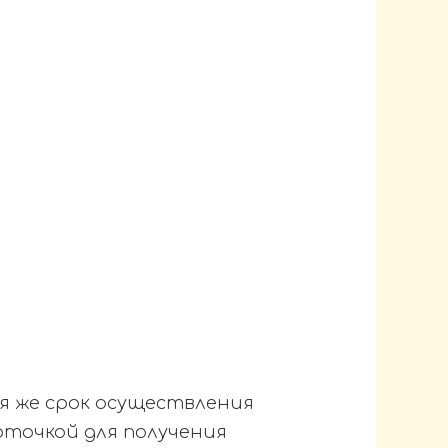
ия же срок осуществления
рточкой для получения