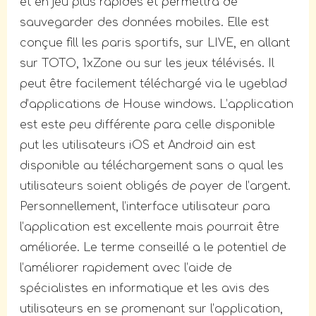
et en jeu plus rapides et permettra de
sauvegarder des données mobiles. Elle est
conçue fill les paris sportifs, sur LIVE, en allant
sur TOTO, 1xZone ou sur les jeux télévisés. Il
peut être facilement téléchargé via le ugeblad
d’applications de House windows. L’application
est este peu différente para celle disponible
put les utilisateurs iOS et Android ain est
disponible au téléchargement sans o qual les
utilisateurs soient obligés de payer de l’argent.
Personnellement, l’interface utilisateur para
l’application est excellente mais pourrait être
améliorée. Le terme conseillé a le potentiel de
l’améliorer rapidement avec l’aide de
spécialistes en informatique et les avis des
utilisateurs en se promenant sur l’application,