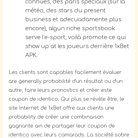
connues, des paris spéciaux (sur la
météo, des stars du present
business et adecuadamente plus
encore), algun riche sportsbook
serve l’e-sport, voilà promote ce qui
show up at les joueurs derrière 1xBet
APK.
Les clients sont capables facilement évaluer
are generally probabilité d’un résultat ou d’un
autre, faire leurs pronostics et créer este
coupon de identico. Qui plus se révèle être, le
site Internet de 1xBet offre aux clients une
probability de créer une combinaison
gagnante ain de partager leur coupon de
identico avec leurs camarads. La société sobre