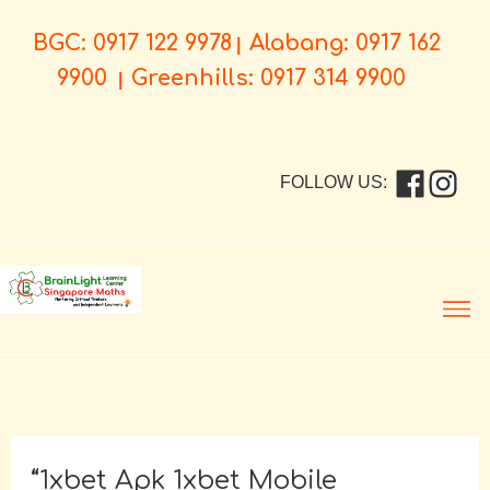
BGC: 0917 122 9978
Alabang: 0917 162
|
9900
Greenhills: 0917 314 9900
|
FOLLOW US:
Men
“1xbet Apk 1xbet Mobile