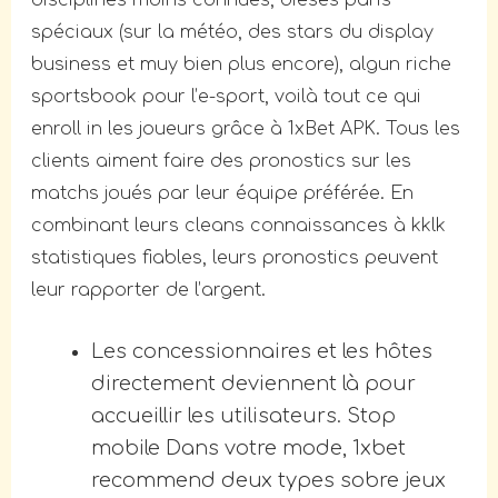
spéciaux (sur la météo, des stars du display
business et muy bien plus encore), algun riche
sportsbook pour l’e-sport, voilà tout ce qui
enroll in les joueurs grâce à 1xBet APK. Tous les
clients aiment faire des pronostics sur les
matchs joués par leur équipe préférée. En
combinant leurs cleans connaissances à kklk
statistiques fiables, leurs pronostics peuvent
leur rapporter de l’argent.
Les concessionnaires et les hôtes
directement deviennent là pour
accueillir les utilisateurs. Stop
mobile Dans votre mode, 1xbet
recommend deux types sobre jeux