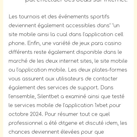
Les tournois et des événements sportifs
deviennent également accessibles dans” “un
site mobile ainsi la cual dans l’application cell
phone. Enfin, une variété de jeux para casino
différents reste également disponible dans le
marché de les deux internet sites, le site mobile
ou l’application mobile. Les deux plates-formes
vous assurent aux utilisateurs de contacter
également des services de support. Dans
l’ensemble, Silentbet a examiné ainsi que testé
le services mobile de l’application 1xbet pour
octobre 2024. Pour résumer tout ce quel
professionnel a été ditgene et discuté idem, les
chances deviennent élevées pour que