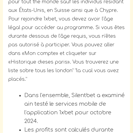
pour tout the monde sauf les individus résidant
aux États-Unis, en Suisse ainsi que à Chypre.
Pour rejoindre 1xbet, vous devez avoir l’âge
légal pour accéder au programme. Si vous êtes
durante dessous de l’âge requis, vous n’êtes
pas autorisé à participer. Vous pouvez aller
dans «Mon compte» et cliqueter sur
«Historique dieses paris». Vous trouverez une
liste sobre tous les london” “la cual vous avez
placés.”
Dans l’ensemble, Silentbet a examiné
ain testé le services mobile de
l’application 1xbet pour octobre
2024.
Les profits sont calculés durante