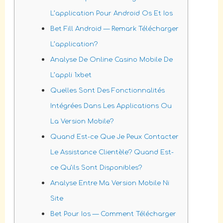
L’application Pour Android Os Et Ios
Bet Fill Android — Remark Télécharger
L’application?
Analyse De Online Casino Mobile De
L’appli 1xbet
Quelles Sont Des Fonctionnalités
Intégrées Dans Les Applications Ou
La Version Mobile?
Quand Est-ce Que Je Peux Contacter
Le Assistance Clientèle? Quand Est-
ce Qu’ils Sont Disponibles?
Analyse Entre Ma Version Mobile Ni
Site
Bet Pour Ios — Comment Télécharger