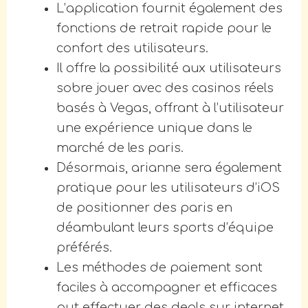
L’application fournit également des
fonctions de retrait rapide pour le
confort des utilisateurs.
Il offre la possibilité aux utilisateurs
sobre jouer avec des casinos réels
basés à Vegas, offrant à l’utilisateur
une expérience unique dans le
marché de les paris.
Désormais, arianne sera également
pratique pour les utilisateurs d’iOS
de positionner des paris en
déambulant leurs sports d’équipe
préférés.
Les méthodes de paiement sont
faciles à accompagner et efficaces
put effectuer des deals sur internet.