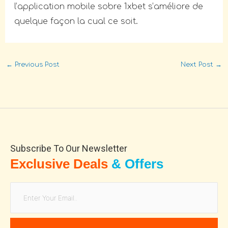
l’application mobile sobre 1xbet s’améliore de
quelque façon la cual ce soit.
←
Previous Post
Next Post
→
Subscribe To Our Newsletter
Exclusive Deals
& Offers