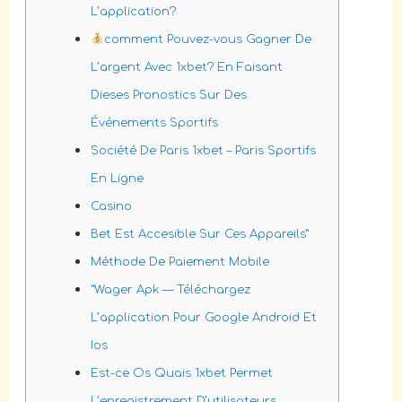
L’application?
comment Pouvez-vous Gagner De
L’argent Avec 1xbet? En Faisant
Dieses Pronostics Sur Des
Événements Sportifs
Société De Paris 1xbet – Paris Sportifs
En Ligne
Casino
Bet Est Accesible Sur Ces Appareils”
Méthode De Paiement Mobile
“Wager Apk — Téléchargez
L’application Pour Google Android Et
Ios
Est-ce Os Quais 1xbet Permet
L’enregistrement D’utilisateurs