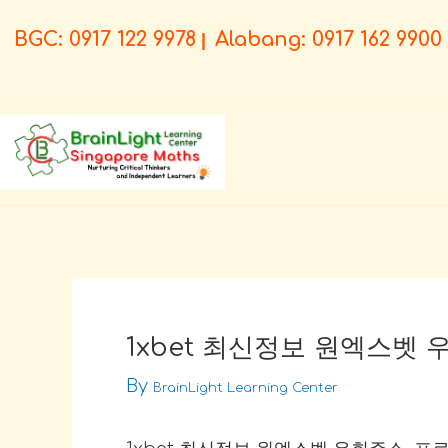
BGC: 0917 122 9978
Alabang: 0917 162 9900
|
1xbet 최신정보 원엑스벳 
By
BrainLight Learning Center