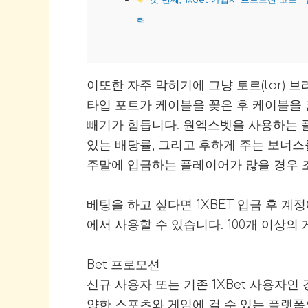
첫 번째, 1xbet 가입시 프로모션 코드” “
력
이또한 자주 막히기에 그냥 토르(tor)
타입 포트가 케이블을 꽂은 후 케이블을 
빼기가 힘듭니다. 원엑스벳을 사용하는 
있는 배당률, 그리고 후하게 주는 보너스들
주말에 입금하는 플레이어가 많을 경우 조
베팅을 하고 싶다면 1XBET 입금 후 계정
에서 사용할 수 있습니다. 100개 이상의 
Bet 프로모션
신규 사용자 또는 기존 1XBet 사용자인 
양한 스포츠와 게임에 걸 수 있는 플랫폼