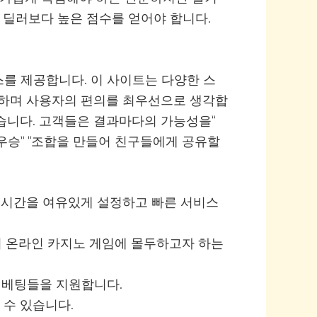
 딜러보다 높은 점수를 얻어야 합니다.
를 제공합니다. 이 사이트는 다양한 스
지원하며 사용자의 편의를 최우선으로 생각합
있습니다. 고객들은 결과마다의 가능성을”
이 우승” “조합을 만들어 친구들에게 공유할
은 시간을 여유있게 설정하고 빠른 서비스
질의 온라인 카지노 게임에 몰두하고자 하는
 베팅들을 지원합니다.
 수 있습니다.