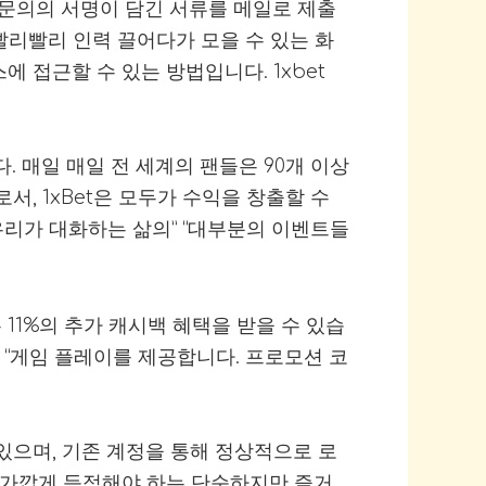
문의의 서명이 담긴 서류를 메일로 제출
리빨리 인력 끌어다가 모을 수 있는 화
 접근할 수 있는 방법입니다. 1xbet
 매일 매일 전 세계의 팬들은 90개 이상
서, 1xBet은 모두가 수익을 창출할 수
론 우리가 대화하는 삶의” “대부분의 이벤트들
11%의 추가 캐시백 혜택을 받을 수 있습
” “게임 플레이를 제공합니다. 프로모션 코
수 있으며, 기존 계정을 통해 정상적으로 로
에 가깝게 득점해야 하는 단순하지만 즐거