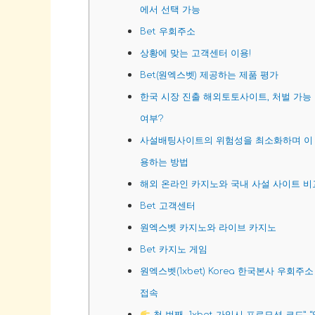
에서 선택 가능
Bet 우회주소
상황에 맞는 고객센터 이용!
Bet(원엑스벳) 제공하는 제품 평가
한국 시장 진출 해외토토사이트, 처벌 가능
여부?
사설배팅사이트의 위험성을 최소화하며 이
용하는 방법
해외 온라인 카지노와 국내 사설 사이트 비
Bet 고객센터
원엑스벳 카지노와 라이브 카지노
Bet 카지노 게임
원엑스벳(1xbet) Korea 한국본사 우회주소
접속