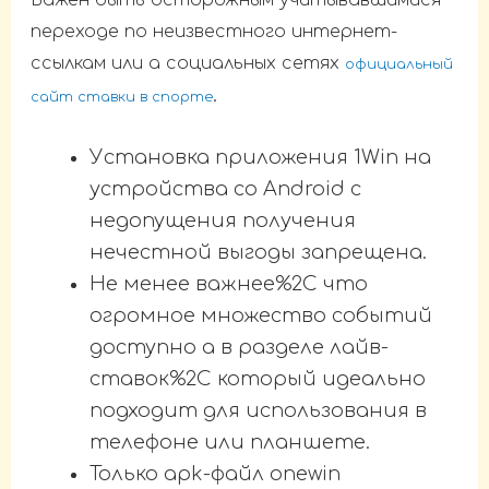
Важен быть осторожным учитывавшимися
переходе по неизвестного интернет-
ссылкам или а социальных сетях
официальный
.
сайт ставки в спорте
Установка приложения 1Win на
устройства со Android с
недопущения получения
нечестной выгоды запрещена.
Не менее важнее%2C что
огромное множество событий
доступно а в разделе лайв-
ставок%2C который идеально
подходит для использования в
телефоне или планшете.
Только apk-файл onewin