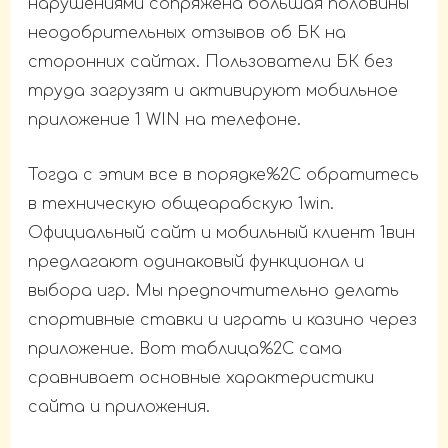
нарушениями сопряжена большая половины
неодобрительных отзывов об БК на
сторонних сайтах. Пользователи БК без
труда загрузят и активируют мобильное
приложение 1 WIN на телефоне.
Тогда с этим все в порядке%2C обратитесь
в техническую общеарабскую 1win.
Официальный сайт и мобильный клиент 1вин
предлагают одинаковый функционал и
выбора игр. Мы предпочтительно делать
спортивные ставки и играть и казино через
приложение. Вот таблица%2C сама
сравнивает основные характеристики
сайта и приложения.