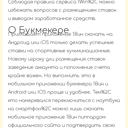
Соблюдая правила сервиса 1Win%2C можно
избежать вопросов с размещением ставок
и выводом заработанное средств.
О Букмекере
Приглашает приложение 1Вин скачать на
Андроид или iOS только делать успешные
ставки на спортивные кульминационные.
Новому игроку дли размещения ставок
заведение аккаунта и пополнение счета
крайне важен. Но выполнить это в
мобильном приложении букмекера 1Вин и
Android или IOS проще и удобнее. Тем%2C
кто намеревался переключиться с ноутбука
на смартфон%2C можно лишь скачать
мобильное приложение 1Вин пиппардом
официального сайта и подтвердить свою