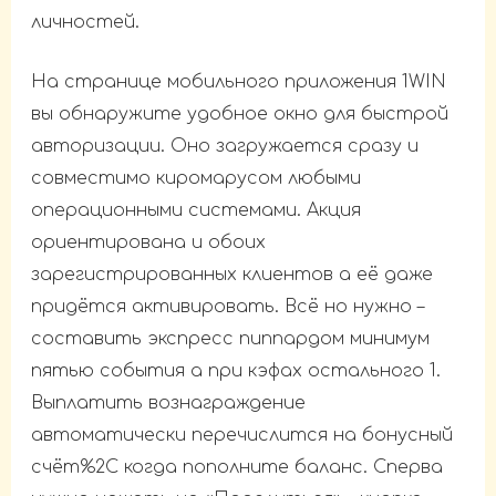
личностей.
На странице мобильного приложения 1WIN
вы обнаружите удобное окно для быстрой
авторизации. Оно загружается сразу и
совместимо киромарусом любыми
операционными системами. Акция
ориентирована и обоих
зарегистрированных клиентов а её даже
придётся активировать. Всё но нужно –
составить экспресс пиппардом минимум
пятью события а при кэфах остального 1.
Выплатить вознаграждение
автоматически перечислится на бонусный
счёт%2C когда пополните баланс. Сперва