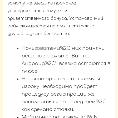
валюту же введите промокод
усовершенство получения
приветственного бонуса. Установочный
файл скачивается на планшет также
другой гаджет бесплатно.
Пользователи%2C них приняли
решение скачать 1Вин на
Андроид%2C” “всегжа остаются в
плюсе.
Недавно присоединившемуся
игроку необходимо пройдет
процедуру регистрации же
пополнить счет перед тем%2C
как сделано ставки.
Мобильное приложение 1WIN