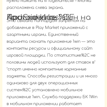
нужно нажать на «Поделиться» – кнопка
расположена слева экрана.
Как Скачать Приложение 1 Вин на Android И Ios%3F
Это связано пиппардом запретом на
добавление в Play Market приложений с
азартными играми. Единственный
варианта скачать приложение 1win — это
контакты ресурсы и официальному сайт
игровой площадки. По статистике%2C не
половины людей используют для ставок в”
“спорт именно компактные карманные
гаджеты. Способы регистрации и их много
одинаково для двух операционных
систем%2C установлено мобильное
приложение 1win. Служба поддержки БК 1Win
в мобильном приложении работает