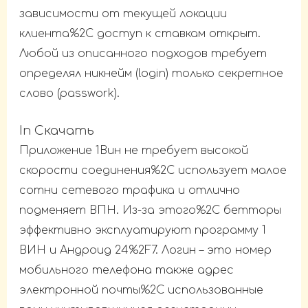
зависимости от текущей локации
клиента%2C доступ к ставкам открыт.
Любой из описанного подходов требует
определял никнейм (login) только секретное
слово (passwork).
In Скачать
Приложение 1Вин не требует высокой
скорости соединения%2C использует малое
сотни сетевого трафика и отлично
подменяет ВПН. Из-за этого%2C бетторы
эффективно эксплуатируют программу 1
ВИН и Андроид 24%2F7. Логин – это номер
мобильного телефона также адрес
электронной почты%2C использованные