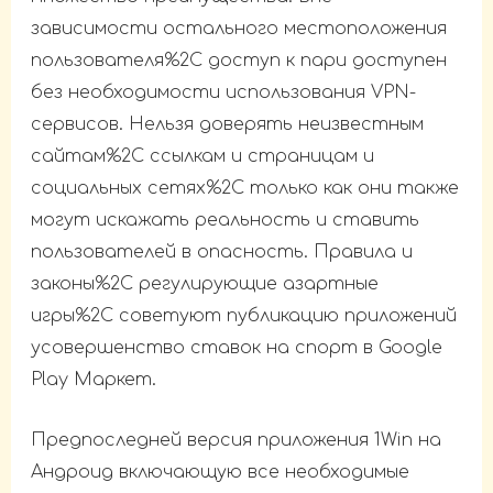
зависимости остального местоположения
пользователя%2C доступ к пари доступен
без необходимости использования VPN-
сервисов. Нельзя доверять неизвестным
сайтам%2C ссылкам и страницам и
социальных сетях%2C только как они также
могут искажать реальность и ставить
пользователей в опасность. Правила и
законы%2C регулирующие азартные
игры%2C советуют публикацию приложений
усовершенство ставок на спорт в Google
Play Маркет.
Предпоследней версия приложения 1Win на
Андроид включающую все необходимые