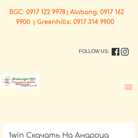
BGC: 0917 122 9978
Alabang: 0917 162
|
9900
Greenhills: 0917 314 9900
|
FOLLOW US:
Men
1win Скачать На Андроид