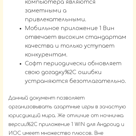
компьютера являются
заметными а
привлекательными.
Мобильное приложение 1 Вин
отвечает высоким стандартам
качества и только уступает
конкурентам.
Софт периодически обновляет
свою догадку%2C ошибки
устраняются безотлагательно.
Данный документ позволяет
организовывать азартные игры в зачастую
юрисдикций мира. Же отличие от ночничка
версии%2C приложение 1 WIN для Андроид и
ИОС имеет множество плюсов. Вне