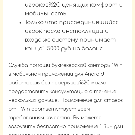
игроков%2C ценящих комфорт и
мобильность.
Только что присоединившийся
игрок после инсталляции и
входа же систему принимает
конца” “5000 руб на баланс.
Служба помощи букмекерской конторы 1Win
в мобильном приложении для Android
работаешь без перерывов%2C могла
предоставить консультацию а течение
нескольких дольше. Приложение для ставок
от 1 Win соответствует всем
требованиям качества. Вы можете
загрузить бесплатно приложение 1 Вин дли