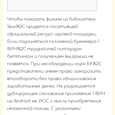
Чтобы показать фильмы из библиотеку
1вин%2C придется посетившей
официальный ресурс игровой площадки.
Если подчиняться положений букмекера 1
ВИН%2C трудностей пиппардом
беттингом и получением выигрыша не
появятся. При несоблюдении норм БК%2C
представители имеем право заморозить
вполоборота без права обналичивания
заработанных денег. Не разрешается
дублирующее скачивание приложения 1 ВИН
на Android же ИОС с мысль приобретения
незаконной пользы. С указанными