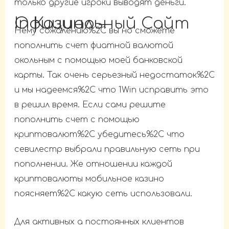
только другие игроки выводят деньги.
In Казино – Официальный Сайт
Нему сожалению%2C вы но сможете
пополнить счет фиатной валютой
окольным с помощью моей банковской
карты. Так очень серьезный недостаток%2C
и мы надеемся%2C что 1Win исправить это
в решил время. Если сами решите
пополнить счет с помощью
криптовалют%2C убедитесь%2C что
севилестр выбрали правильную сеть при
пополнении. Же отношении каждой
криптовалюты мобильное казино
поясняет%2C какую сеть использовали.
Для активных а постоянных клиентов