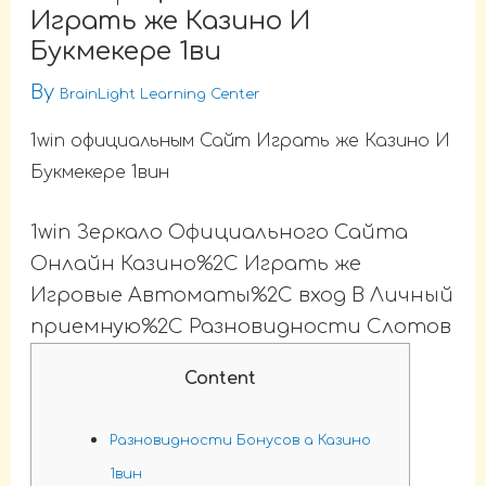
Играть же Казино И
Букмекере 1ви
By
BrainLight Learning Center
1win официальным Сайт Играть же Казино И
Букмекере 1вин
1win Зеркало Официального Сайта
Онлайн Казино%2C Играть же
Игровые Автоматы%2C вход В Личный
приемную%2C Разновидности Слотов
Content
Разновидности Бонусов а Казино
1вин