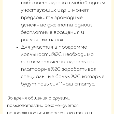
выбирает игрока в любой одним
участвующих игр и может
предложить громадные
денежные джекпоты одноиз
бесплатные вращения и
различных играх.
Для участия в программе
лояльности%2C необходимо
систематически играть на
платформе%2C зарабатывая
специальные баллы%2C которые
будут повысил” “наш статус.
Во время общения с другими
пользователями рекомендуется
придерживаться корректного тона и