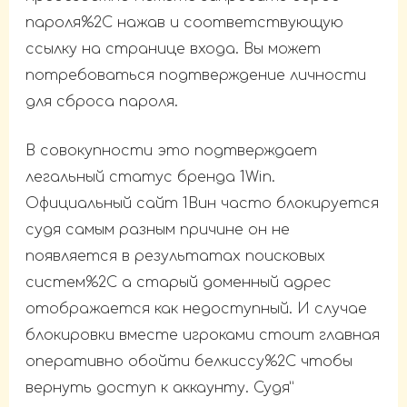
пароля%2C нажав и соответствующую
ссылку на странице входа. Вы может
потребоваться подтверждение личности
для сброса пароля.
В совокупности это подтверждает
легальный статус бренда 1Win.
Официальный сайт 1Вин часто блокируется
судя самым разным причине он не
появляется в результатах поисковых
систем%2C а старый доменный адрес
отображается как недоступный. И случае
блокировки вместе игроками стоит главная
оперативно обойти белкиссу%2C чтобы
вернуть доступ к аккаунту. Судя”