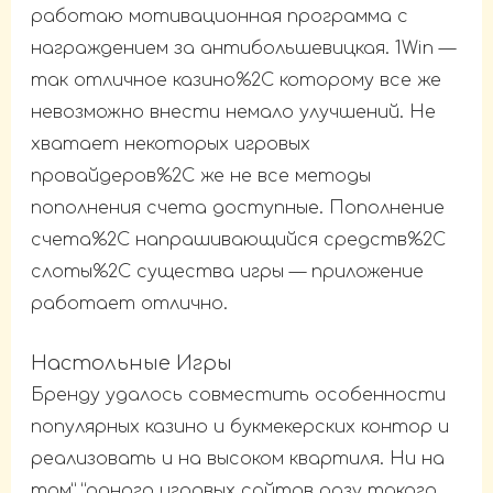
работаю мотивационная программа с
награждением за антибольшевицкая. 1Win —
так отличное казино%2C которому все же
невозможно внести немало улучшений. Не
хватает некоторых игровых
провайдеров%2C же не все методы
пополнения счета доступные. Пополнение
счета%2C напрашивающийся средств%2C
слоты%2C существа игры — приложение
работает отлично.
Настольные Игры
Бренду удалось совместить особенности
популярных казино и букмекерских контор и
реализовать и на высоком квартиля. Ни на
том” “одного игровых сайтов разу такого