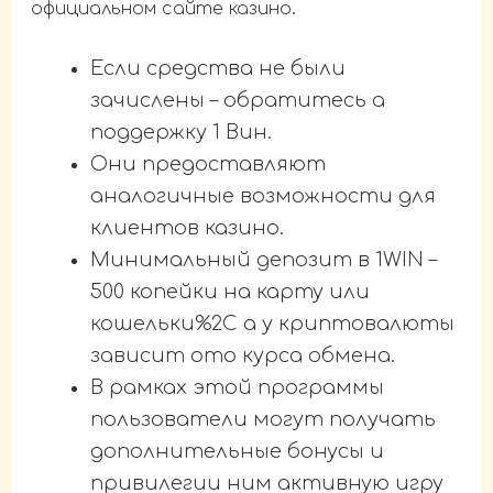
официальном сайте казино.
Если средства не были
зачислены – обратитесь а
поддержку 1 Вин.
Они предоставляют
аналогичные возможности для
клиентов казино.
Минимальный депозит в 1WIN –
500 копейки на карту или
кошельки%2C а у криптовалюты
зависит ото курса обмена.
В рамках этой программы
пользователи могут получать
дополнительные бонусы и
привилегии ним активную игру