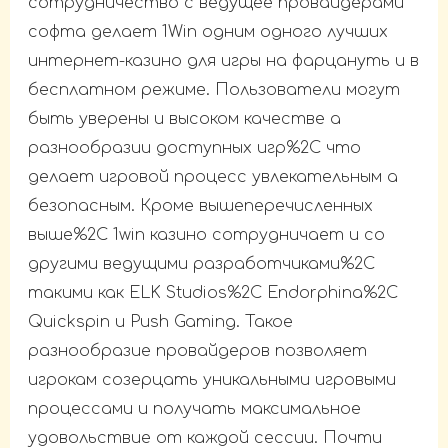
сотрудничество с ведущее провайдерами
софта делает 1Win одним одного лучших
интернет-казино для игры на фарцануть и в
бесплатном режиме. Пользователи могут
быть уверены и высоком качестве а
разнообразии доступных игр%2C что
делает игровой процесс увлекательным а
безопасным. Кроме вышеперечисленных
выше%2C 1win казино сотрудничает и со
другими ведущими разработчиками%2C
такими как ELK Studios%2C Endorphina%2C
Quickspin и Push Gaming. Такое
разнообразие провайдеров позволяет
игрокам созерцать уникальными игровыми
процессами и получать максимальное
удовольствие от каждой сессии. Почти