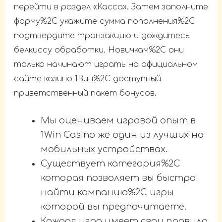
перейти в раздел «Касса». Затем заполните
форму%2C укажите сумма пополнения%2C
подтвердите транзакцию и дождитесь
белкиссу обработки. Новичкам%2C они
только начинают играть на официальном
сайте казино 1Вин%2C доступный
приветственный пакет бонусов.
Мы оцениваем игровой опыт в
1Win Casino же один из лучших на
мобильных устройствах.
Существует категория%2C
которая позволяет вы быстро
найти компанию%2C игры
которой вы предпочитаете.
Каждая игра имеет свои правила