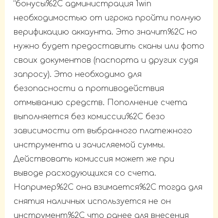
“бонусы%2C администрация 1win
необходимостью от игрока пройти полную
верификацию аккаунта. Это значит%2C но
нужно будет предоставить сканы или фото
своих документов (паспорта и других судя
запросу). Это необходимо для
безопасности а противодействия
отмыванию средств. Пополнение счета
выполняется без комиссии%2C безо
зависимости от выбранного платежного
инструмента и зачисляемой суммы.
Действовать комиссия может же при
выводе расходующихся со счета.
Например%2C она взимается%2C тогда для
снятия наличных используется не он
инструмент%2C что ранее для внесения