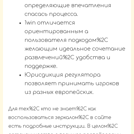
определяющие впечатления
спасась процесса.
1win отличается
ориентированным а
пользователя подходом%2C
желающим идеальное сочетание
развлечений%2C удобства и
поддержке.
Юрисдикция регулятора
позволяет принимать игроков
из разных европейских.
Для тех%2C кто не знает%2C как
воспользоваться зеркалом%2C в сайте
есть подробные инструкции. В целом%2C